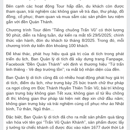
Bên cạnh các hoạt động Tour hấp dẫn, du khách còn được
tham quan, trải nghiệm các không gian về trà đạo, thư pháp, đồ
đồng, cổ phục; tham quan và mua sắm các sản phẩm lưu niệm
gắn với đền Quán Thánh.
Chương trình Tour đêm “Tiếng chuông Trấn Vũ” có thời lượng
90 phút, diễn ra hằng tuần, dự kiến ra mắt tối 29/5/2025; chính
thức vận hành, đón du khách từ tháng 8/2025. Trong đó, mỗi
chương trình dự kiến đón khoảng 100 khách.
Để khai thác, phát huy hiệu quả giá trị của di tích trong phát
triển du lịch, Ban Quản lý di tích đã xây dựng trang Fanpage,
Facebook “Đền Quán Thánh” với định vị thương hiệu “Tứ trấn
linh thiêng - Vẻ đẹp trường tồn”; ra mắt bộ nhận diện của đền.
Ban Quản lý di tích cũng đã có nhiều hoạt động phát huy giá trị
di tích, điểm du lịch, như trưng bày 25 bức tranh chữ thư pháp
ca ngợi công ơn Đức Thánh Huyền Thiên Trấn Vũ; bài trí không
gian trưng bày không gian Tết xưa; không gian sĩ tử lều chõng
đi thi; không gian thư pháp tái hiện nét đẹp xin chữ đầu năm;
không gian trưng bày và trải nghiệm cùng cổ phục như áo Nhật
bình, Tứ thân, Ngũ thân…
Đặc biệt, Ban Quản lý di tích đã cho ra mắt sản phẩm quà tặng
văn hóa với tên gọi “Trấn Vũ Quán Khánh”, sản phẩm được lấy
ý tưởng từ chiếc khánh cổ được đúc vào năm 1677 dưới thời Lê