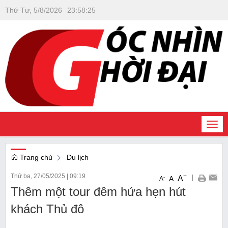
Thứ Tư, 5/8/2026
23
:
58
:
25
Togg
navi
Trang chủ
Du lịch
Thứ ba, 27/05/2025
|
09:19
+
|
A
-
A
A
Thêm một tour đêm hứa hẹn hút
khách Thủ đô