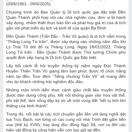
(09/6/1961 - 09/6/2025).
Chương trình do Ban Quản lý Di tích quốc gia đặc biệt Đền
Quán Thánh phối hợp với các nhà nghiên cứu, đơn vị lữ hành
xây dựng, nhằm thiết thực bảo tồn và phát huy giá trị của di tích
gắn với phát triển du lịch và kinh tế của quận Ba Đình.
Đền Quán Thánh (Trấn Bắc - Trấn Vũ quán) là di tích nằm trong
“Thăng Long Tứ trấn”, được xây dựng vào những năm đầu khi
Lý Thái Tổ dời đô ra Thăng Long. Ngày 18/01/2022, Thăng
Long Tứ trấn - Đền Quán Thánh được Thủ tướng Chính phủ
quyết định xếp hạng là Di tích Quốc gia Đặc biệt.
Lấy bối cảnh lễ hội truyền thống kỷ niệm ngày Đức Thánh
Huyền Thiên Trấn Vũ giáng lâm ban phúc được tổ chức hằng
năm tại đền, Tour đêm “Tiếng chuông Trấn Vũ” sẽ mang đến
cho du khách những trải nghiệm độc đáo.
Những màn trình diễn thực cảnh giàu chất liệu truyền thống
được dàn dựng công phu, kết nối không gian văn hóa vật thể,
phi vật thể, làm sống dậy ký ức về một vùng đất “kết tụ linh khí
thiêng của kinh thành”.
Trong đó, nổi bật là các tích chuyện gắn liền với làng nghề dệt
lụa Trúc Bạch, nơi từng có các cung nữ nhà Trịnh dệt gấm tiến
vua (thế kỷ XVIII); hay làng đúc đồng Ngũ Xã, nơi ra đời các
hiện vật đồng kỳ công hiện vẫn còn lưu giữ tại đền.