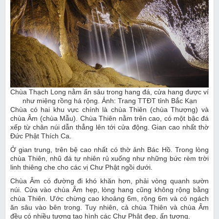
Chùa Thạch Long nằm ẩn sâu trong hang đá, cửa hang được ví
như miệng rồng há rộng. Ảnh: Trang TTĐT tỉnh Bắc Kạn
Chùa có hai khu vực chính là chùa Thiên (chùa Thượng) và
chùa Âm (chùa Mẫu). Chùa Thiên nằm trên cao, có một bậc đá
xếp từ chân núi dẫn thẳng lên tới cửa động. Gian cao nhất thờ
Đức Phật Thích Ca.
Ở gian trung, trên bệ cao nhất có thờ ảnh Bác Hồ. Trong lòng
chùa Thiên, nhũ đá tự nhiên rủ xuống như những bức rèm trời
linh thiêng che cho các vị Chư Phật ngồi dưới.
Chùa Âm có đường đi khó khăn hơn, phải vòng quanh sườn
núi. Cửa vào chùa Âm hẹp, lòng hang cũng không rộng bằng
chùa Thiên. Ước chừng cao khoảng 6m, rộng 6m và có ngách
ăn sâu vào bên trong. Tuy nhiên, cả chùa Thiên và chùa Âm
đều có nhiều tượng tạo hình các Chư Phật đẹp, ấn tượng.