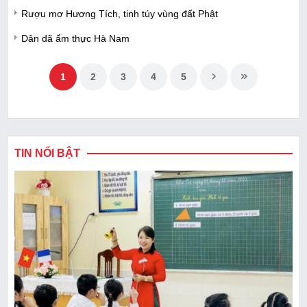
Rượu mơ Hương Tích, tinh túy vùng đất Phật
Dân dã ẩm thực Hà Nam
1
2
3
4
5
TIN NỔI BẬT