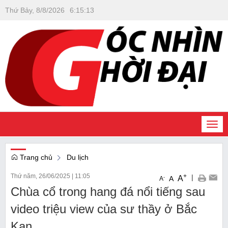
Thứ Bảy, 8/8/2026
6
:
15
:
14
Togg
navi
Trang chủ
Du lịch
Thứ năm, 26/06/2025
|
11:05
+
|
A
-
A
A
Chùa cổ trong hang đá nổi tiếng sau
video triệu view của sư thầy ở Bắc
Kạn