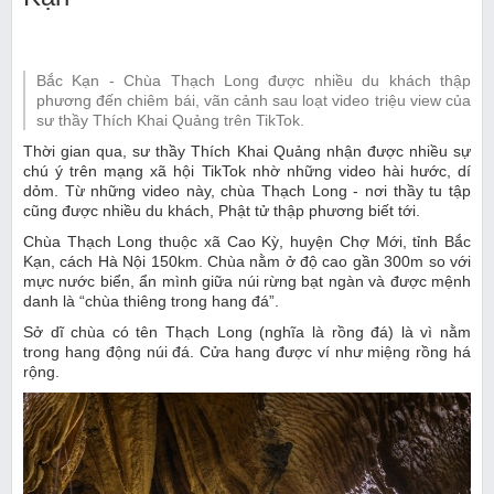
Bắc Kạn - Chùa Thạch Long được nhiều du khách thập
phương đến chiêm bái, vãn cảnh sau loạt video triệu view của
sư thầy Thích Khai Quảng trên TikTok.
Thời gian qua, sư thầy Thích Khai Quảng nhận được nhiều sự
chú ý trên mạng xã hội TikTok nhờ những video hài hước, dí
dỏm. Từ những video này, chùa Thạch Long - nơi thầy tu tập
cũng được nhiều du khách, Phật tử thập phương biết tới.
Chùa Thạch Long thuộc xã Cao Kỳ, huyện Chợ Mới, tỉnh Bắc
Kạn, cách Hà Nội 150km. Chùa nằm ở độ cao gần 300m so với
mực nước biển, ẩn mình giữa núi rừng bạt ngàn và được mệnh
danh là “chùa thiêng trong hang đá”.
Sở dĩ chùa có tên Thạch Long (nghĩa là rồng đá) là vì nằm
trong hang động núi đá. Cửa hang được ví như miệng rồng há
rộng.