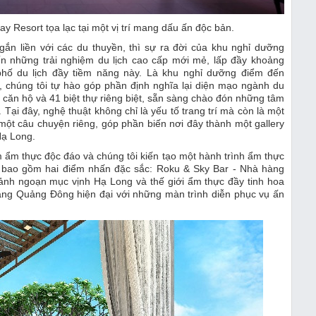
 Resort tọa lạc tại một vị trí mang dấu ấn độc bản.
gắn liền với các du thuyền, thì sự ra đời của khu nghỉ dưỡng
ến những trải nghiệm du lịch cao cấp mới mẻ, lấp đầy khoảng
phố du lịch đầy tiềm năng này. Là khu nghỉ dưỡng điểm đến
g, chúng tôi tự hào góp phần định nghĩa lại diện mạo ngành du
 căn hộ và 41 biệt thự riêng biệt, sẵn sàng chào đón những tâm
ại đây, nghệ thuật không chỉ là yếu tố trang trí mà còn là một
một câu chuyện riêng, góp phần biến nơi đây thành một gallery
Hạ Long.
m ẩm thực độc đáo và chúng tôi kiến tạo một hành trình ẩm thực
 bao gồm hai điểm nhấn đặc sắc: Roku & Sky Bar - Nhà hàng
ảnh ngoạn mục vịnh Hạ Long và thế giới ẩm thực đầy tinh hoa
àng Quảng Đông hiện đại với những màn trình diễn phục vụ ấn