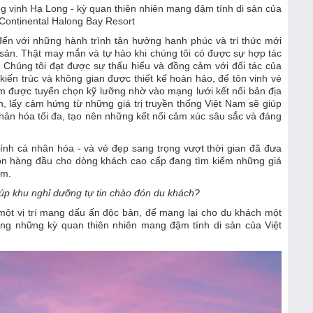
g vịnh Hạ Long - kỳ quan thiên nhiên mang đậm tính di sản của
rContinental Halong Bay Resort
đến với những hành trình tận hưởng hạnh phúc và tri thức mới
sản. Thật may mắn và tự hào khi chúng tôi có được sự hợp tác
. Chúng tôi đạt được sự thấu hiểu và đồng cảm với đối tác của
ến trúc và không gian được thiết kế hoàn hảo, để tôn vinh vẻ
iệm được tuyển chọn kỹ lưỡng nhờ vào mạng lưới kết nối bản địa
, lấy cảm hứng từ những giá trị truyền thống Việt Nam sẽ giúp
hân hóa tối đa, tạo nên những kết nối cảm xúc sâu sắc và đáng
tính cá nhân hóa - và vẻ đẹp sang trọng vượt thời gian đã đưa
chọn hàng đầu cho dòng khách cao cấp đang tìm kiếm những giá
am.
iúp khu nghỉ dưỡng tự tin chào đón du khách?
i một vị trí mang dấu ấn độc bản, để mang lại cho du khách một
ong những kỳ quan thiên nhiên mang đậm tính di sản của Việt