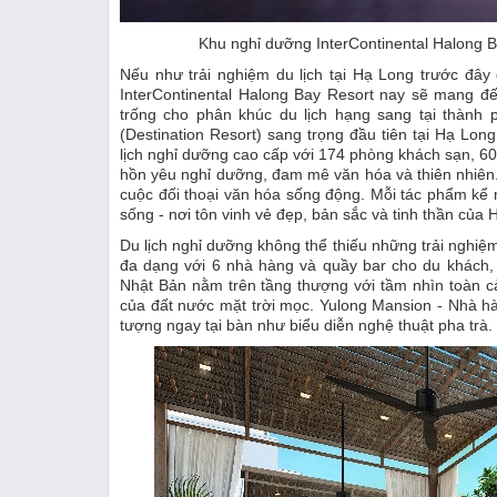
Khu nghỉ dưỡng InterContinental Halong Bay
Nếu như trải nghiệm du lịch tại Hạ Long trước đây 
InterContinental Halong Bay Resort nay sẽ mang đ
trống cho phân khúc du lịch hạng sang tại thành 
(Destination Resort) sang trọng đầu tiên tại Hạ Lon
lịch nghỉ dưỡng cao cấp với 174 phòng khách sạn, 60
hồn yêu nghỉ dưỡng, đam mê văn hóa và thiên nhiên. T
cuộc đối thoại văn hóa sống động. Mỗi tác phẩm kể 
sống - nơi tôn vinh vẻ đẹp, bản sắc và tinh thần của 
Du lịch nghỉ dưỡng không thể thiếu những trải nghiệ
đa dạng với 6 nhà hàng và quầy bar cho du khách,
Nhật Bản nằm trên tầng thượng với tầm nhìn toàn c
của đất nước mặt trời mọc. Yulong Mansion - Nhà h
tượng ngay tại bàn như biểu diễn nghệ thuật pha trà.