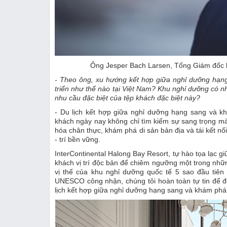
Ông Jesper Bach Larsen, Tổng Giám đốc k
- Theo ông, xu hướng kết hợp giữa nghỉ dưỡng hạng
triển như thế nào tại Việt Nam? Khu nghỉ dưỡng có 
nhu cầu đặc biệt của tệp khách đặc biệt này?
- Du lịch kết hợp giữa nghỉ dưỡng hạng sang và k
khách ngày nay không chỉ tìm kiếm sự sang trọng 
hóa chân thực, khám phá di sản bản địa và tái kết n
- trí bền vững.
InterContinental Halong Bay Resort, tự hào tọa lạc 
khách vị trí độc bản để chiêm ngưỡng một trong nhữ
vị thế của khu nghỉ dưỡng quốc tế 5 sao đầu tiên 
UNESCO công nhận, chúng tôi hoàn toàn tự tin để 
lịch kết hợp giữa nghỉ dưỡng hạng sang và khám phá 