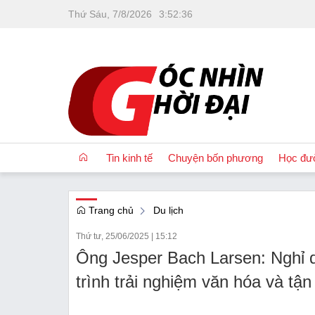
Thứ Sáu, 7/8/2026
3
:
52
:
38
Tin kinh tế
Chuyện bốn phương
Học đư
Trang chủ
Du lịch
OCOP
Thứ tư, 25/06/2025
|
15:12
Quốc tế
Ông Jesper Bach Larsen: Nghỉ 
Tài chính
trình trải nghiệm văn hóa và tậ
Nhà đất