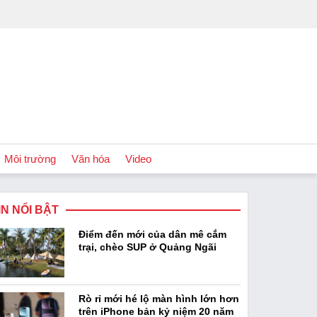
Môi trường
Văn hóa
Video
IN NỔI BẬT
Chính sách
Điểm đến mới của dân mê cắm
Podcast
trại, chèo SUP ở Quảng Ngãi
Rò rỉ mới hé lộ màn hình lớn hơn
trên iPhone bản kỷ niệm 20 năm