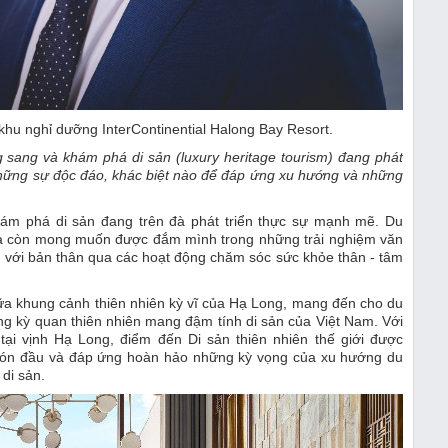
hu nghỉ dưỡng InterContinential Halong Bay Resort.
 sang và khám phá di sản (luxury heritage tourism) đang phát
những sự độc đáo, khác biệt nào để đáp ứng xu hướng và những
hám phá di sản đang trên đà phát triển thực sự mạnh mẽ. Du
mà còn mong muốn được đắm mình trong những trải nghiệm văn
ối với bản thân qua các hoạt động chăm sóc sức khỏe thân - tâm
giữa khung cảnh thiên nhiên kỳ vĩ của Hạ Long, mang đến cho du
ng kỳ quan thiên nhiên mang đậm tính di sản của Việt Nam. Với
tại vịnh Hạ Long, điểm đến Di sản thiên nhiên thế giới được
đón đầu và đáp ứng hoàn hảo những kỳ vọng của xu hướng du
di sản.