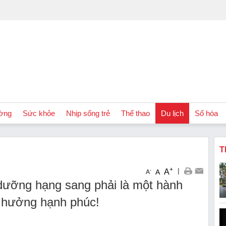
ờng
Sức khỏe
Nhịp sống trẻ
Thể thao
Du lịch
Số hóa
T
+
|
A
-
A
A
dưỡng hạng sang phải là một hành
n hưởng hạnh phúc!