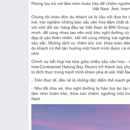
Phòng lưu trú với tầm nhìn hoàn hảo để chiêm ngưỡn
Việt Nam. Ảnh: Inte
Chúng tôi chào đón du khách và là cầu nối đưa họ 
mẻ, trải nghiệm những bản sắc văn hóa đậm chất di 
với một đối tác hàng đầu tại Việt Nam là BIM Group
mình, để cùng nhau tạo nên một khu nghỉ dưỡng có ki
đẹp di sản thiên nhiên, kết nối cùng những trải ngh
sâu sắc. Những dịch vụ chăm sóc sức khỏe toàn diện
du khách có thể tận hưởng một hành trình được cá n
nhớ.
Chính sự kết hợp hài hòa giữa chiều sâu văn hóa - 
InterContinental Halong Bay Resort trở thành lựa 
trị đích thực trong hành trình khám phá di sản Việt N
- Trên thực tế, đâu sẽ là những đặc điểm thế mạnh g
- Như đã chia sẻ, khu nghỉ dưỡng tự hào tọa lạc tạ
tầm nhìn hoàn hảo, thỏa sức chiêm ngưỡng một tr
Nam.