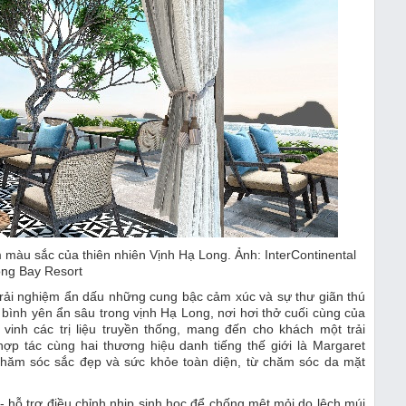
 màu sắc của thiên nhiên Vịnh Hạ Long. Ảnh: InterContinental
ng Bay Resort
trải nghiệm ẩn dấu những cung bậc cảm xúc và sự thư giãn thú
bình yên ẩn sâu trong vịnh Hạ Long, nơi hơi thở cuối cùng của
nh các trị liệu truyền thống, mang đến cho khách một trải
p tác cùng hai thương hiệu danh tiếng thế giới là Margaret
chăm sóc sắc đẹp và sức khỏe toàn diện, từ chăm sóc da mặt
 hỗ trợ điều chỉnh nhịp sinh học để chống mệt mỏi do lệch múi