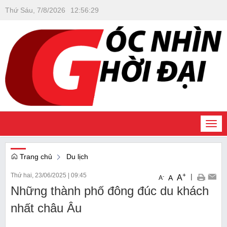
Thứ Sáu, 7/8/2026
12
:
56
:
30
Togg
navi
Trang chủ
Du lịch
Thứ hai, 23/06/2025
|
09:45
+
|
A
-
A
A
Những thành phố đông đúc du khách
nhất châu Âu