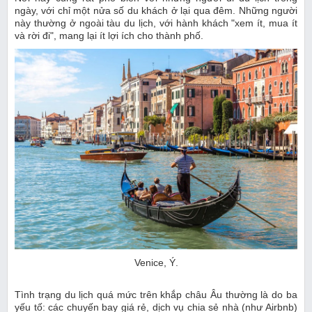
ngày, với chỉ một nửa số du khách ở lại qua đêm. Những người
này thường ở ngoài tàu du lịch, với hành khách "xem ít, mua ít
và rời đi", mang lại ít lợi ích cho thành phố.
Venice, Ý.
Tình trạng du lịch quá mức trên khắp châu Âu thường là do ba
yếu tố: các chuyến bay giá rẻ, dịch vụ chia sẻ nhà (như Airbnb)