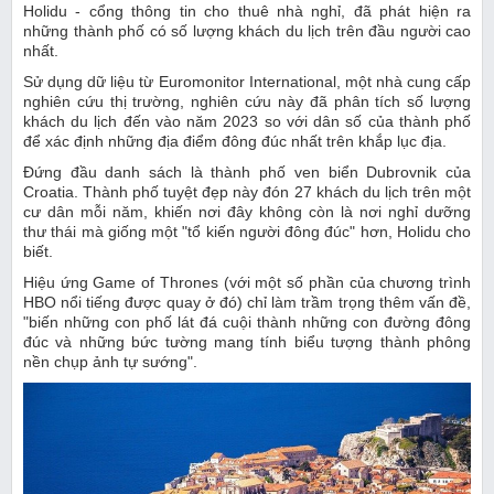
Holidu - cổng thông tin cho thuê nhà nghỉ, đã phát hiện ra
những thành phố có số lượng khách du lịch trên đầu người cao
nhất.
Sử dụng dữ liệu từ Euromonitor International, một nhà cung cấp
nghiên cứu thị trường, nghiên cứu này đã phân tích số lượng
khách du lịch đến vào năm 2023 so với dân số của thành phố
để xác định những địa điểm đông đúc nhất trên khắp lục địa.
Đứng đầu danh sách là thành phố ven biển Dubrovnik của
Croatia. Thành phố tuyệt đẹp này đón 27 khách du lịch trên một
cư dân mỗi năm, khiến nơi đây không còn là nơi nghỉ dưỡng
thư thái mà giống một "tổ kiến ​​người đông đúc" hơn, Holidu cho
biết.
Hiệu ứng Game of Thrones (với một số phần của chương trình
HBO nổi tiếng được quay ở đó) chỉ làm trầm trọng thêm vấn đề,
"biến những con phố lát đá cuội thành những con đường đông
đúc và những bức tường mang tính biểu tượng thành phông
nền chụp ảnh tự sướng".