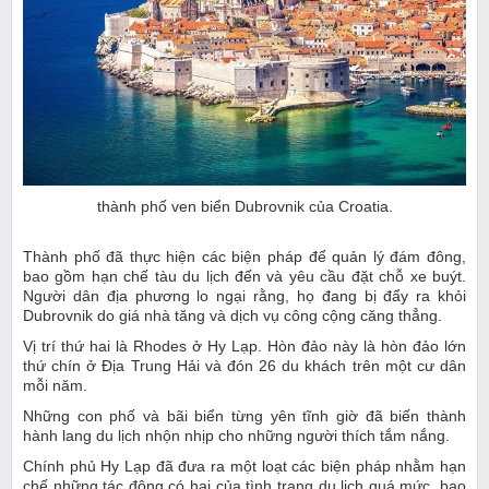
thành phố ven biển Dubrovnik của Croatia.
Thành phố đã thực hiện các biện pháp để quản lý đám đông,
bao gồm hạn chế tàu du lịch đến và yêu cầu đặt chỗ xe buýt.
Người dân địa phương lo ngại rằng, họ đang bị đẩy ra khỏi
Dubrovnik do giá nhà tăng và dịch vụ công cộng căng thẳng.
Vị trí thứ hai là Rhodes ở Hy Lạp. Hòn đảo này là hòn đảo lớn
thứ chín ở Địa Trung Hải và đón 26 du khách trên một cư dân
mỗi năm.
Những con phố và bãi biển từng yên tĩnh giờ đã biến thành
hành lang du lịch nhộn nhịp cho những người thích tắm nắng.
Chính phủ Hy Lạp đã đưa ra một loạt các biện pháp nhằm hạn
chế những tác động có hại của tình trạng du lịch quá mức, bao