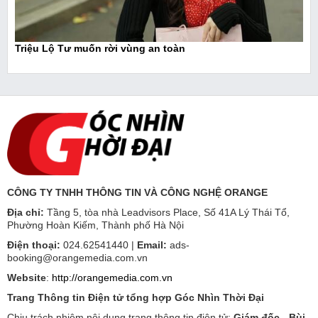
Triệu Lộ Tư muốn rời vùng an toàn
CÔNG TY TNHH THÔNG TIN VÀ CÔNG NGHỆ ORANGE
Địa chỉ:
Tầng 5, tòa nhà Leadvisors Place, Số 41A Lý Thái Tổ,
Phường Hoàn Kiếm, Thành phố Hà Nội
Điện thoại:
024.62541440 |
Email:
ads-
booking@orangemedia.com.vn
Website
:
http://orangemedia.com.vn
Trang Thông tin Điện tử tổng hợp Góc Nhìn Thời Đại
Chịu trách nhiệm nội dung trang thông tin điện tử:
Giám đốc - Bùi