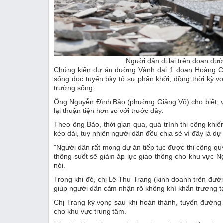
Người dân đi lại trên đoạn đ
Chứng kiến dự án đường Vành đai 1 đoạn Hoàng Cầu
sống dọc tuyến bày tỏ sự phấn khởi, đồng thời kỳ v
trường sống.
Ông Nguyễn Đình Bảo (phường Giảng Võ) cho biết, v
lại thuận tiện hơn so với trước đây.
Theo ông Bảo, thời gian qua, quá trình thi công khiế
kéo dài, tuy nhiên người dân đều chia sẻ vì đây là d
"Người dân rất mong dự án tiếp tục được thi công qu
thông suốt sẽ giảm áp lực giao thông cho khu vực 
nói.
Trong khi đó, chị Lê Thu Trang (kinh doanh trên đườn
giúp người dân cảm nhận rõ không khí khẩn trương tạ
Chị Trang kỳ vọng sau khi hoàn thành, tuyến đường 
cho khu vực trung tâm.