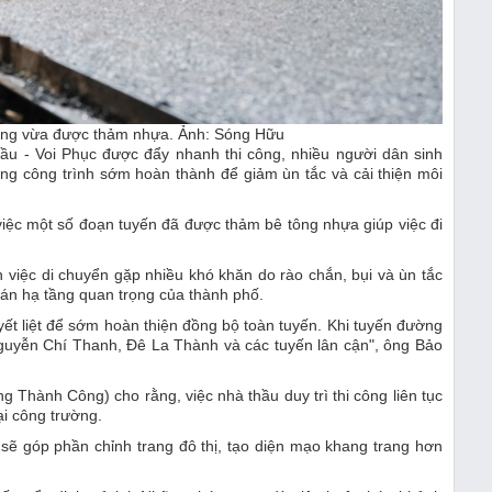
ường vừa được thảm nhựa. Ảnh: Sóng Hữu
 - Voi Phục được đẩy nhanh thi công, nhiều người dân sinh
ọng công trình sớm hoàn thành để giảm ùn tắc và cải thiện môi
iệc một số đoạn tuyến đã được thảm bê tông nhựa giúp việc đi
n việc di chuyển gặp nhiều khó khăn do rào chắn, bụi và ùn tắc
ự án hạ tầng quan trọng của thành phố.
yết liệt để sớm hoàn thiện đồng bộ toàn tuyến. Khi tuyến đường
Nguyễn Chí Thanh, Đê La Thành và các tuyến lân cận", ông Bảo
g Thành Công) cho rằng, việc nhà thầu duy trì thi công liên tục
i công trường.
sẽ góp phần chỉnh trang đô thị, tạo diện mạo khang trang hơn