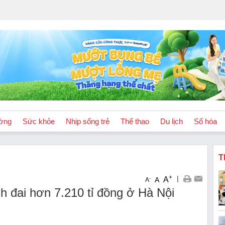
ờng
Sức khỏe
Nhịp sống trẻ
Thể thao
Du lịch
Số hóa
T
+
|
A
-
A
A
 đai hơn 7.210 tỉ đồng ở Hà Nội