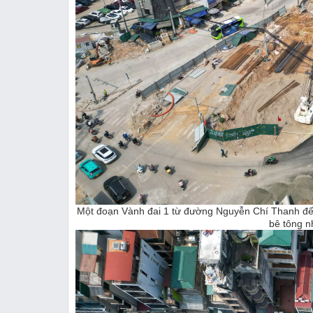
Một đoạn Vành đai 1 từ đường Nguyễn Chí Thanh đ
bê tông n