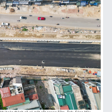
khi hoàn thành sẽ có mặt cắt ngang 50m. Ảnh: Sóng Hữu