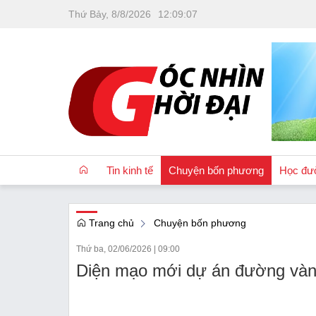
Thứ Bảy, 8/8/2026
12
:
09
:
09
Tin kinh tế
Chuyện bốn phương
Học đư
Trang chủ
Chuyện bốn phương
OCOP
Thứ ba, 02/06/2026
|
09:00
Quốc tế
Diện mạo mới dự án đường vành
Tài chính
Nhà đất