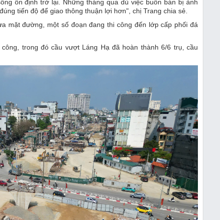
ng ổn định trở lại. Những tháng qua dù việc buôn bán bị ảnh
ng tiến độ để giao thông thuận lợi hơn", chị Trang chia sẻ.
hựa mặt đường, một số đoạn đang thi công đến lớp cấp phối đá
i công, trong đó cầu vượt Láng Hạ đã hoàn thành 6/6 trụ, cầu