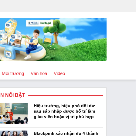
Môi trường
Văn hóa
Video
IN NỔI BẬT
Chính sách
Hiệu trưởng, hiệu phó dôi dư
Podcast
sau sáp nhập được bố trí làm
giáo viên hoặc vị trí phù hợp
Blackpink xác nhận đủ 4 thành