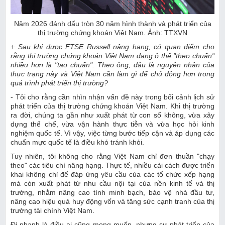
Năm 2026 đánh dấu tròn 30 năm hình thành và phát triển của
thị trường chứng khoán Việt Nam. Ảnh: TTXVN
+ Sau khi được FTSE Russell nâng hạng, có quan điểm cho
rằng thị trường chứng khoán Việt Nam đang ở thế "theo chuẩn"
nhiều hơn là "tạo chuẩn". Theo ông, đâu là nguyên nhân của
thực trạng này và Việt Nam cần làm gì để chủ động hơn trong
quá trình phát triển thị trường?
- Tôi cho rằng cần nhìn nhận vấn đề này trong bối cảnh lịch sử
phát triển của thị trường chứng khoán Việt Nam. Khi thị trường
ra đời, chúng ta gần như xuất phát từ con số không, vừa xây
dựng thể chế, vừa vận hành thực tiễn và vừa học hỏi kinh
nghiệm quốc tế. Vì vậy, việc từng bước tiếp cận và áp dụng các
chuẩn mực quốc tế là điều khó tránh khỏi.
Tuy nhiên, tôi không cho rằng Việt Nam chỉ đơn thuần "chạy
theo" các tiêu chí nâng hạng. Thực tế, nhiều cải cách được triển
khai không chỉ để đáp ứng yêu cầu của các tổ chức xếp hạng
mà còn xuất phát từ nhu cầu nội tại của nền kinh tế và thị
trường, nhằm nâng cao tính minh bạch, bảo vệ nhà đầu tư,
nâng cao hiệu quả huy động vốn và tăng sức cạnh tranh của thị
trường tài chính Việt Nam.
Đi nhanh là điều ai cũng mong muốn, nhưng sự phát triển của