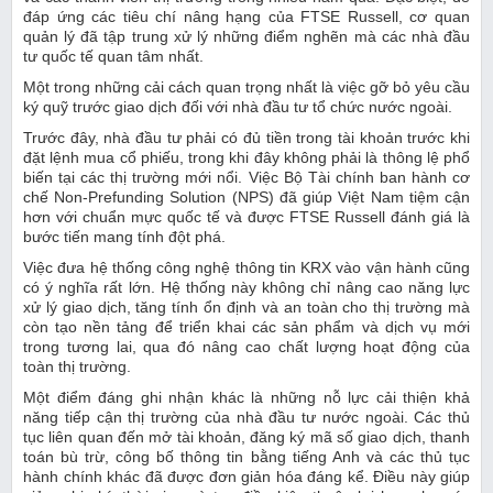
đáp ứng các tiêu chí nâng hạng của FTSE Russell, cơ quan
quản lý đã tập trung xử lý những điểm nghẽn mà các nhà đầu
tư quốc tế quan tâm nhất.
Một trong những cải cách quan trọng nhất là việc gỡ bỏ yêu cầu
ký quỹ trước giao dịch đối với nhà đầu tư tổ chức nước ngoài.
Trước đây, nhà đầu tư phải có đủ tiền trong tài khoản trước khi
đặt lệnh mua cổ phiếu, trong khi đây không phải là thông lệ phổ
biến tại các thị trường mới nổi. Việc Bộ Tài chính ban hành cơ
chế Non-Prefunding Solution (NPS) đã giúp Việt Nam tiệm cận
hơn với chuẩn mực quốc tế và được FTSE Russell đánh giá là
bước tiến mang tính đột phá.
Việc đưa hệ thống công nghệ thông tin KRX vào vận hành cũng
có ý nghĩa rất lớn. Hệ thống này không chỉ nâng cao năng lực
xử lý giao dịch, tăng tính ổn định và an toàn cho thị trường mà
còn tạo nền tảng để triển khai các sản phẩm và dịch vụ mới
trong tương lai, qua đó nâng cao chất lượng hoạt động của
toàn thị trường.
Một điểm đáng ghi nhận khác là những nỗ lực cải thiện khả
năng tiếp cận thị trường của nhà đầu tư nước ngoài. Các thủ
tục liên quan đến mở tài khoản, đăng ký mã số giao dịch, thanh
toán bù trừ, công bố thông tin bằng tiếng Anh và các thủ tục
hành chính khác đã được đơn giản hóa đáng kể. Điều này giúp