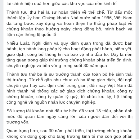
tài chính hiệu quả hơn giữa các khu vực của nền kinh tế.
Thành tựu thứ hai là sự hoàn thiện về thể chế. Từ dấu mốc
thành lập Ủy ban Chứng khoán Nhà nước năm 1996, Việt Nam
đã từng bước xây dựng và hoàn thiện hệ thống pháp luật về
chứng khoán theo hướng ngày càng đồng bộ, minh bạch và
tiệm cận thông lệ quốc tế.
Nhiều Luật, Nghị định và quy định quan trọng đã được ban
hành, tạo hành lang pháp lý cho hoạt động phát hành, niêm yết,
giao dịch, công bố thông tin và bảo vệ nhà đầu tư. Đây là nền
tảng quan trọng giúp thị trường chứng khoán phát triển ổn định,
chuyên nghiệp và bền vững trong suốt 30 năm qua.
Thành tựu thứ ba là sự trưởng thành của toàn bộ hệ sinh thái
thị trường. Từ chỗ gần như chưa có hạ tầng giao dịch, đội ngũ
chuyên gia hay các định chế trung gian, đến nay Việt Nam đã
hình thành hệ thống các sở giao dịch chứng khoán, công ty
chứng khoán, công ty quản lý quỹ, tổ chức lưu ký, hệ thống
công nghệ và nguồn nhân lực chuyên nghiệp.
Số lượng tài khoản nhà đầu tư hiện đã vượt 13 triệu, phản ánh
mức độ quan tâm ngày càng lớn của người dân đối với thị
trường vốn.
Quan trọng hơn, sau 30 năm phát triển, thị trường chứng khoán
không chỉ đóng góp cho tăng trưởng kinh tế mà còn góp phần