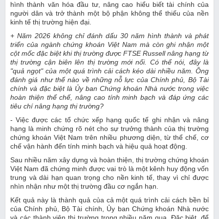
hình thành văn hóa đầu tư, nâng cao hiểu biết tài chính của
người dân và trở thành một bộ phận không thể thiếu của nền
kinh tế thị trường hiện đại.
+ Năm 2026 không chỉ đánh dấu 30 năm hình thành và phát
triển của ngành chứng khoán Việt Nam mà còn ghi nhận một
cột mốc đặc biệt khi thị trường được FTSE Russell nâng hạng từ
thị trường cận biên lên thị trường mới nổi. Có thể nói, đây là
"quả ngọt" của một quá trình cải cách kéo dài nhiều năm. Ông
đánh giá như thế nào về những nỗ lực của Chính phủ, Bộ Tài
chính và đặc biệt là Ủy ban Chứng khoán Nhà nước trong việc
hoàn thiện thể chế, nâng cao tính minh bạch và đáp ứng các
tiêu chí nâng hạng thị trường?
- Việc được các tổ chức xếp hạng quốc tế ghi nhận và nâng
hạng là minh chứng rõ nét cho sự trưởng thành của thị trường
chứng khoán Việt Nam trên nhiều phương diện, từ thể chế, cơ
chế vận hành đến tính minh bạch và hiệu quả hoạt động.
Sau nhiều năm xây dựng và hoàn thiện, thị trường chứng khoán
Việt Nam đã chứng minh được vai trò là một kênh huy động vốn
trung và dài hạn quan trọng cho nền kinh tế, thay vì chỉ được
nhìn nhận như một thị trường đầu cơ ngắn hạn.
Kết quả này là thành quả của cả một quá trình cải cách bền bỉ
của Chính phủ, Bộ Tài chính, Ủy ban Chứng khoán Nhà nước
và các thành viên thị trường trong nhiều năm qua. Đặc biệt, để