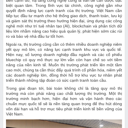
Bên cạnh đó, hạ tầng công nghệ cũng là vấn đề cần được đặc
biệt quan tâm. Trong lĩnh vực tài chính, công nghệ gần như
quyết định năng lực cạnh tranh của thị trường. Việt Nam cần
tiếp tục đầu tư mạnh cho hệ thống giao dịch, thanh toán, lưu ký
và giám sát thị trường theo hướng hiện đại, ứng dụng các công
nghệ mới như trí tuệ nhân tạo (AI), blockchain và phân tích dữ
liệu lớn nhằm nâng cao hiệu quả quản lý, phát hiện sớm các rủi
ro và bảo vệ nhà đầu tư tốt hơn.
Ngoài ra, thị trường cũng cần có thêm nhiều doanh nghiệp niêm
yết quy mô lớn, có năng lực cạnh tranh khu vực và quốc tế.
Hiện nay, số lượng doanh nghiệp đầu ngành và các cổ phiếu
bluechip có quy mô thực sự lớn vẫn còn hạn chế so với tiềm
năng của nền kinh tế. Muốn thị trường phát triển lên một tầm
cao mới, chúng ta cần thúc đẩy quá trình cổ phần hóa, niêm yết
các doanh nghiệp lớn, đồng thời hỗ trợ khu vực tư nhân phát
triển thành những tập đoàn có sức cạnh tranh toàn cầu.
Trong giai đoạn tới, bài toán không chỉ là tăng quy mô thị
trường mà còn phải nâng cao chất lượng thị trường. Một thị
trường minh bạch hơn, hiện đại hơn và vận hành theo các
chuẩn mực quốc tế sẽ là nền tảng quan trọng để thu hút dòng
vốn dài hạn và hỗ trợ mục tiêu phát triển kinh tế bền vững của
Việt Nam.