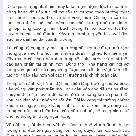
Điều quan trọng nhất hiện nay là tận dụng động lực từ quá trình
nâng hạng để tiếp tục tái cơ cấu thị trường theo hướng minh
bạch hơn, hiệu quả hơn và bền vững hơn. Chúng ta cần tiếp
tục hoàn thiện thể chế, nâng cao chất lượng quản trị doanh
nghiệp, tăng cường minh bạch thông tin và bảo vệ tốt hơn
quyền lợi của nhà đầu tư. Đây mới là những yếu tố quyết định
sức hấp dẫn lâu dài của thị trường.
Tôi cũng kỳ vọng quy mô thị trường sẽ tiếp tục được mở rộng
thông qua việc thu hút thêm nhiều doanh nghiệp lớn niêm yết,
đẩy mạnh cổ phần hóa doanh nghiệp nhà nước và phát triển
các sản phẩm tài chính mới. Đồng thời, khả năng kết nối với
dòng vốn quốc tế sẽ ngày càng được cải thiện khi Việt Nam tiếp
tục hội nhập sâu hơn với các thị trường tài chính toàn cầu.
Trong bối cảnh Việt Nam đặt mục tiêu tăng trưởng cao và bước
vào kỷ nguyên phát triển mới, nhu cầu vốn cho đầu tư hạ tầng,
chuyển đổi số, chuyển đổi xanh, đổi mới sáng tạo và phát triển
khu vực kinh tế tư nhân sẽ rất lớn. Tôi kỳ vọng thị trường chứng
khoán sẽ ngày càng khẳng định vai trò là kênh huy động vốn
trung và dài hạn chiến lược của nền kinh tế, bổ sung hiệu quả
cho hệ thống tín dụng ngân hàng.
Về dài hạn, tôi tin rằng với nền tảng kinh tế vĩ mô ổn định, lực
lượng nhà đầu tư ngày càng lớn, cùng quyết tâm cải cách của
Chính phủ và cơ quan quản lý, thị trường chứng khoán Việt