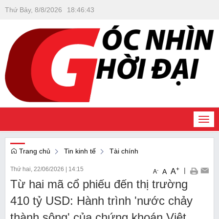
Thứ Bảy, 8/8/2026
18
:
46
:
44
Togg
navi
Trang chủ
Tin kinh tế
Tài chính
Thứ hai, 22/06/2026
|
14:15
+
|
A
-
A
A
Từ hai mã cổ phiếu đến thị trường
410 tỷ USD: Hành trình 'nước chảy
thành sông' của chứng khoán Việt