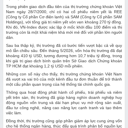
Trong phiên giao dịch đầu tiên của thị trường chứng khoán Việt
Nam ngày 28/7/2000, chỉ có hai cổ phiếu niêm yết là REE
(Công ty Cổ phần Cơ điện lạnh) và SAM (Công ty Cổ phần SAM
Holdings), với tổng giá trị niêm yết vỏn vẹn khoảng 270 tỷ đồng.
Khi đó, VN-Index được xác lập ở mốc khởi đầu 100 điểm và thị
trường còn là một khái niệm khá mới mẻ đối với phần lớn người
dân.
Sau ba thập kỷ, thị trường đã có bước tiến vượt bậc cả về quy
mô lẫn chiều sâu. Đến tháng 5/2026, vốn hóa thị trường đã đạt
khoảng 410 tỷ USD, tương đương hơn 10,7 triệu tỷ đồng, trong
khi giá trị giao dịch bình quân trên Sở Giao dịch Chứng khoán
TP HCM đạt khoảng 1,2 tỷ USD mỗi phiên.
Những con số này cho thấy, thị trường chứng khoán Việt Nam
đã vượt xa vai trò của một kênh đầu tư đơn thuần để trở thành
một cấu phần quan trọng của hệ thống tài chính quốc gia.
Thông qua hoạt động phát hành cổ phiếu, trái phiếu và niêm
yết trên sàn, thị trường đã giúp hàng nghìn doanh nghiệp huy
động nguồn vốn trung và dài hạn phục vụ mở rộng sản xuất,
đầu tư công nghệ, nâng cao năng lực cạnh tranh và tạo thêm
việc làm.
Đồng thời, thị trường cũng góp phần giảm áp lực cung ứng vốn
cho hệ thống ngân hàng, thúc đẩy quá trình phân bổ nguồn lực