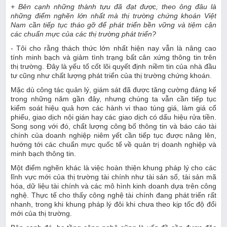
+ Bên cạnh những thành tựu đã đạt được, theo ông đâu là
những điểm nghẽn lớn nhất mà thị trường chứng khoán Việt
Nam cần tiếp tục tháo gỡ để phát triển bền vững và tiệm cận
các chuẩn mực của các thị trường phát triển?
- Tôi cho rằng thách thức lớn nhất hiện nay vẫn là nâng cao
tính minh bạch và giảm tình trạng bất cân xứng thông tin trên
thị trường. Đây là yếu tố cốt lõi quyết định niềm tin của nhà đầu
tư cũng như chất lượng phát triển của thị trường chứng khoán.
Mặc dù công tác quản lý, giám sát đã được tăng cường đáng kể
trong những năm gần đây, nhưng chúng ta vẫn cần tiếp tục
kiểm soát hiệu quả hơn các hành vi thao túng giá, làm giá cổ
phiếu, giao dịch nội gián hay các giao dịch có dấu hiệu rửa tiền.
Song song với đó, chất lượng công bố thông tin và báo cáo tài
chính của doanh nghiệp niêm yết cần tiếp tục được nâng lên,
hướng tới các chuẩn mực quốc tế về quản trị doanh nghiệp và
minh bạch thông tin.
Một điểm nghẽn khác là việc hoàn thiện khung pháp lý cho các
lĩnh vực mới của thị trường tài chính như tài sản số, tài sản mã
hóa, dữ liệu tài chính và các mô hình kinh doanh dựa trên công
nghệ. Thực tế cho thấy công nghệ tài chính đang phát triển rất
nhanh, trong khi khung pháp lý đôi khi chưa theo kịp tốc độ đổi
mới của thị trường.