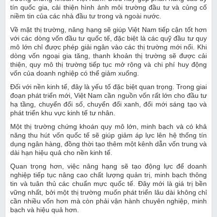
tín quốc gia, cải thiện hình ảnh môi trường đầu tư và củng cố
niềm tin của các nhà đầu tư trong và ngoài nước.
Về mặt thị trường, nâng hạng sẽ giúp Việt Nam tiếp cận tốt hơn
với các dòng vốn đầu tư quốc tế, đặc biệt là các quỹ đầu tư quy
mô lớn chỉ được phép giải ngân vào các thị trường mới nổi. Khi
dòng vốn ngoại gia tăng, thanh khoản thị trường sẽ được cải
thiện, quy mô thị trường tiếp tục mở rộng và chi phí huy động
vốn của doanh nghiệp có thể giảm xuống.
Đối với nền kinh tế, đây là yếu tố đặc biệt quan trọng. Trong giai
đoạn phát triển mới, Việt Nam cần nguồn vốn rất lớn cho đầu tư
hạ tầng, chuyển đổi số, chuyển đổi xanh, đổi mới sáng tạo và
phát triển khu vực kinh tế tư nhân.
Một thị trường chứng khoán quy mô lớn, minh bạch và có khả
năng thu hút vốn quốc tế sẽ giúp giảm áp lực lên hệ thống tín
dụng ngân hàng, đồng thời tạo thêm một kênh dẫn vốn trung và
dài hạn hiệu quả cho nền kinh tế.
Quan trọng hơn, việc nâng hạng sẽ tạo động lực để doanh
nghiệp tiếp tục nâng cao chất lượng quản trị, minh bạch thông
tin và tuân thủ các chuẩn mực quốc tế. Đây mới là giá trị bền
vững nhất, bởi một thị trường muốn phát triển lâu dài không chỉ
cần nhiều vốn hơn mà còn phải vận hành chuyên nghiệp, minh
bạch và hiệu quả hơn.