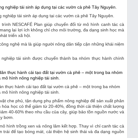
g nghiệp tái sinh áp dụng tại các vườn cà phê Tây Nguyên.
g trình NESCAFÉ Plan giúp chuyển đổi từ mô hình canh tác cà
mang lại lợi ích không chỉ cho môi trường, đa dạng sinh học mà
hát triển xã hội.
công nghệ mà là giúp người nông dân tiếp cận những khái niệm
g nghiệp tái sinh được chuyển thành ba nhóm thực hành chính
 thực hành cải tạo đất tại vườn cà phê – một trong ba nhóm
a mô hình nông nghiệp tái sinh.
 vật che phủ, tận dụng phụ phẩm nông nghiệp để sản xuất phân
hóa học có thể giảm từ 20-40%, đồng thời cải thiện chất lượng
 giảm 40-60% theo nhu cầu của cây, giúp bảo tồn nguồn nước và
máy bơm.
mô hình trồng xen và nông lâm kết hợp. Thay vì chỉ canh tác cà
 trái để tạo bóng mát, cải thiện hệ sinh thái và đa dạng nguồn