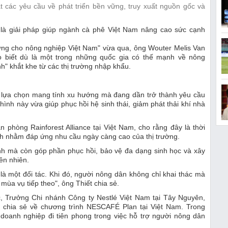
t các yêu cầu về phát triển bền vững, truy xuất nguồn gốc và
 là giải pháp giúp ngành cà phê Việt Nam nâng cao sức cạnh
vững cho nông nghiệp Việt Nam" vừa qua, ông Wouter Melis Van
o biết dù là một trong những quốc gia có thế mạnh về nông
h" khắt khe từ các thị trường nhập khẩu.
à lựa chọn mang tính xu hướng mà đang dần trở thành yêu cầu
ình này vừa giúp phục hồi hệ sinh thái, giảm phát thải khí nhà
phòng Rainforest Alliance tại Việt Nam, cho rằng đây là thời
 nhằm đáp ứng nhu cầu ngày càng cao của thị trường.
xanh mà còn góp phần phục hồi, bảo vệ đa dạng sinh học và xây
ên nhiên.
là một đối tác. Khi đó, người nông dân không chỉ khai thác mà
ùa vụ tiếp theo", ông Thiết chia sẻ.
 Trưởng Chi nhánh Công ty Nestlé Việt Nam tại Tây Nguyên,
 chia sẻ về chương trình NESCAFÉ Plan tại Việt Nam. Trong
doanh nghiệp đi tiên phong trong việc hỗ trợ người nông dân