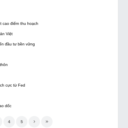
ốt cao điểm thu hoạch
ản Việt
đến đầu tư bền vững
 thôn
ích cực từ Fed
ao dốc
4
5