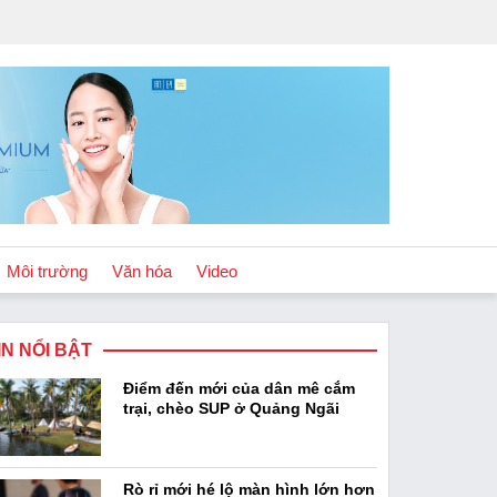
Môi trường
Văn hóa
Video
IN NỔI BẬT
Chính sách
Điểm đến mới của dân mê cắm
Podcast
trại, chèo SUP ở Quảng Ngãi
Rò rỉ mới hé lộ màn hình lớn hơn