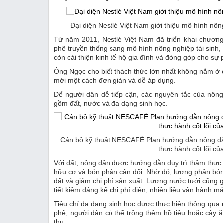
Đại diện Nestlé Việt Nam giới thiệu mô hình nôn
Từ năm 2011, Nestlé Việt Nam đã triển khai chươn
phê truyền thống sang mô hình nông nghiệp tái sinh, 
còn cải thiện kinh tế hộ gia đình và đóng góp cho sự p
Ông Ngọc cho biết thách thức lớn nhất không nằm ở 
mới một cách đơn giản và dễ áp dụng.
Để người dân dễ tiếp cận, các nguyên tắc của nôn
gồm đất, nước và đa dạng sinh học.
Cán bộ kỹ thuật NESCAFÉ Plan hướng dẫn nông dân
thực hành cốt lõi củ
Với đất, nông dân được hướng dẫn duy trì thảm thực
hữu cơ và bón phân cân đối. Nhờ đó, lượng phân bón 
đất và giảm chi phí sản xuất. Lượng nước tưới cũng
tiết kiệm đáng kể chi phí điện, nhiên liệu vận hành 
Tiêu chí đa dạng sinh học được thực hiện thông qua 
phê, người dân có thể trồng thêm hồ tiêu hoặc cây ăn
thu.