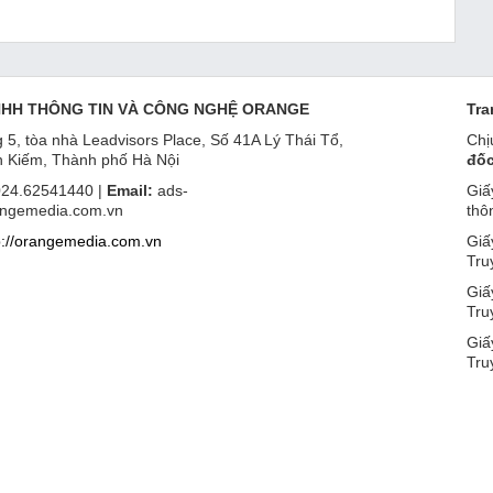
NHH THÔNG TIN VÀ CÔNG NGHỆ ORANGE
Tra
 5, tòa nhà Leadvisors Place, Số 41A Lý Thái Tổ,
Chị
 Kiếm, Thành phố Hà Nội
đốc
24.62541440 |
Email:
ads-
Giấ
ngemedia.com.vn
thô
p://orangemedia.com.vn
Giấ
Tru
Giấ
Tru
Giấ
Tru