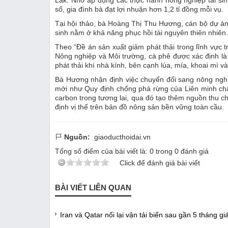
Lắk. Nhờ áp dụng các thực hành nông nghiệp tái sinh
số, gia đình bà đạt lợi nhuận hơn 1,2 tỉ đồng mỗi vụ.
Tại hội thảo, bà Hoàng Thị Thu Hương, cán bộ dự án
sinh nằm ở khả năng phục hồi tài nguyên thiên nhiên.
Theo “Đề án sản xuất giảm phát thải trong lĩnh vực 
Nông nghiệp và Môi trường, cà phê được xác định là
phát thải khí nhà kính, bên cạnh lúa, mía, khoai mì và
Bà Hương nhận định việc chuyển đổi sang nông nghi
mới như Quy định chống phá rừng của Liên minh châ
carbon trong tương lai, qua đó tạo thêm nguồn thu c
định vị thế trên bản đồ nông sản bền vững toàn cầu.
Nguồn:
giaoducthoidai.vn
Tổng số điểm của bài viết là:
0
trong
0
đánh giá
Click để đánh giá bài viết
BÀI VIẾT LIÊN QUAN
Iran và Qatar nối lại vận tải biển sau gần 5 tháng g