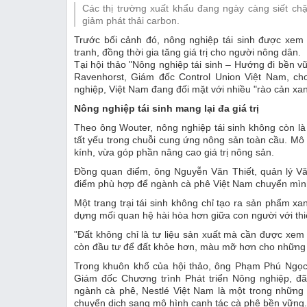
Các thị trường xuất khẩu đang ngày càng siết chặ
Thị trường
giảm phát thải carbon.
Trước bối cảnh đó, nông nghiệp tái sinh được xem
Emagazine
tranh, đồng thời gia tăng giá trị cho người nông dân.
Tại hội thảo "Nông nghiệp tái sinh – Hướng đi bền 
Ravenhorst, Giám đốc Control Union Việt Nam, ch
nghiệp, Việt Nam đang đối mặt với nhiều "rào cản xan
Nông nghiệp tái sinh mang lại đa giá trị
Theo ông Wouter, nông nghiệp tái sinh không còn l
tất yếu trong chuỗi cung ứng nông sản toàn cầu. Mô h
kính, vừa góp phần nâng cao giá trị nông sản.
Đồng quan điểm, ông Nguyễn Văn Thiết, quản lý Văn 
điểm phù hợp để ngành cà phê Việt Nam chuyển mình
Một trang trại tái sinh không chỉ tạo ra sản phẩm 
dựng mối quan hệ hài hòa hơn giữa con người với thi
"Đất không chỉ là tư liệu sản xuất mà cần được xem 
còn đầu tư để đất khỏe hơn, màu mỡ hơn cho những m
Trong khuôn khổ của hội thảo, ông Phạm Phú Ngọc,
Giám đốc Chương trình Phát triển Nông nghiệp, đã
ngành cà phê, Nestlé Việt Nam là một trong những 
chuyển dịch sang mô hình canh tác cà phê bền vững.