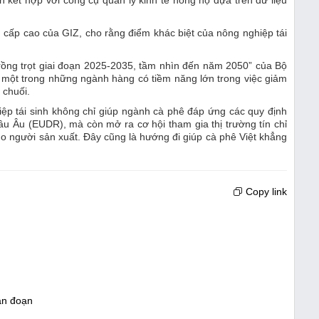
 kết hợp với công cụ quản lý kinh tế nông hộ dựa trên dữ liệu
 cấp cao của GIZ, cho rằng điểm khác biệt của nông nghiệp tái
trồng trọt giai đoạn 2025-2035, tầm nhìn đến năm 2050” của Bộ
 một trong những ngành hàng có tiềm năng lớn trong việc giảm
 chuối.
ệp tái sinh không chỉ giúp ngành cà phê đáp ứng các quy định
u Âu (EUDR), mà còn mở ra cơ hội tham gia thị trường tín chỉ
ho người sản xuất. Đây cũng là hướng đi giúp cà phê Việt khẳng
Copy link
ián đoạn