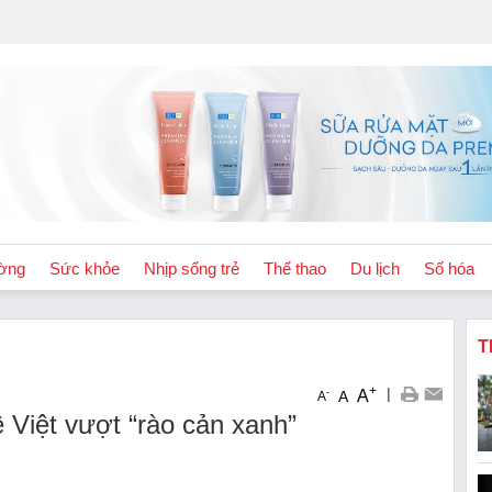
ờng
Sức khỏe
Nhịp sống trẻ
Thể thao
Du lịch
Số hóa
T
+
|
A
-
A
A
ê Việt vượt “rào cản xanh”