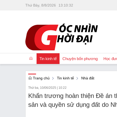
Thứ Bảy, 8/8/2026
13
:
10
:
33
Tin kinh tế
Chuyện bốn phương
Học đư
Trang chủ
Tin kinh tế
Nhà đất
OCOP
Thứ ba, 10/06/2025
|
10:22
Quốc tế
Khẩn trương hoàn thiện Đề án t
Tài chính
sản và quyền sử dụng đất do N
Nhà đất