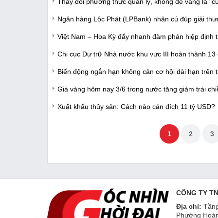
Thay đổi phương thức quản lý, không để vàng là "cu
Ngân hàng Lộc Phát (LPBank) nhận cú đúp giải thư
Việt Nam – Hoa Kỳ đẩy nhanh đàm phán hiệp định 
Chi cục Dự trữ Nhà nước khu vực III hoàn thành 13
Biến động ngắn hạn không cản cơ hội dài hạn trên 
Giá vàng hôm nay 3/6 trong nước tăng giảm trái chiề
Xuất khẩu thủy sản: Cách nào cán đích 11 tỷ USD?
1
2
3
CÔNG TY T
Địa chỉ:
Tầng
Phường Hoàn