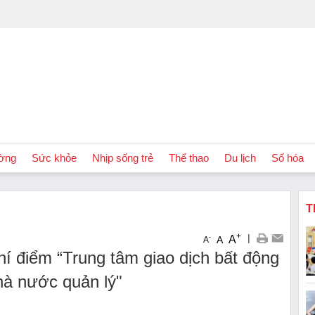
ờng
Sức khỏe
Nhịp sống trẻ
Thể thao
Du lịch
Số hóa
T
+
|
A
-
A
A
hí điểm “Trung tâm giao dịch bất động
hà nước quản lý"