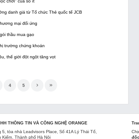
ộc chơi" của số ít
ởng danh giá từ Tổ chức Thẻ quốc tế JCB
thương mại đối ứng
 gói thầu mua gạo
thị trường chứng khoán
u, thế giới đột ngột tăng vọt
4
5
NHH THÔNG TIN VÀ CÔNG NGHỆ ORANGE
Tra
 5, tòa nhà Leadvisors Place, Số 41A Lý Thái Tổ,
Chị
 Kiếm, Thành phố Hà Nội
đốc