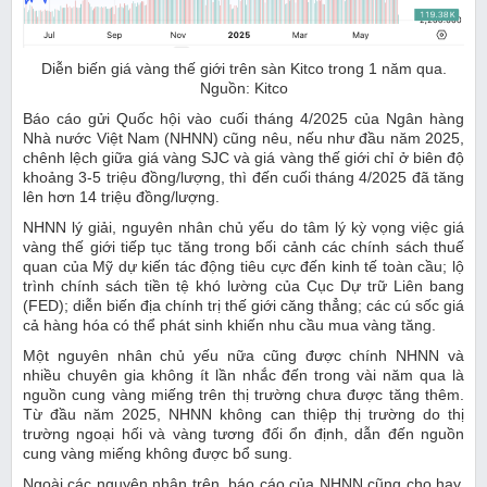
Diễn biến giá vàng thế giới trên sàn Kitco trong 1 năm qua.
Nguồn: Kitco
Báo cáo gửi Quốc hội vào cuối tháng 4/2025 của Ngân hàng
Nhà nước Việt Nam (NHNN) cũng nêu, nếu như đầu năm 2025,
chênh lệch giữa giá vàng SJC và giá vàng thế giới chỉ ở biên độ
khoảng 3-5 triệu đồng/lượng, thì đến cuối tháng 4/2025 đã tăng
lên hơn 14 triệu đồng/lượng.
NHNN lý giải, nguyên nhân chủ yếu do tâm lý kỳ vọng việc giá
vàng thế giới tiếp tục tăng trong bối cảnh các chính sách thuế
quan của Mỹ dự kiến tác động tiêu cực đến kinh tế toàn cầu; lộ
trình chính sách tiền tệ khó lường của Cục Dự trữ Liên bang
(FED); diễn biến địa chính trị thế giới căng thẳng; các cú sốc giá
cả hàng hóa có thể phát sinh khiến nhu cầu mua vàng tăng.
Một nguyên nhân chủ yếu nữa cũng được chính NHNN và
nhiều chuyên gia không ít lần nhắc đến trong vài năm qua là
nguồn cung vàng miếng trên thị trường chưa được tăng thêm.
Từ đầu năm 2025, NHNN không can thiệp thị trường do thị
trường ngoại hối và vàng tương đối ổn định, dẫn đến nguồn
cung vàng miếng không được bổ sung.
Ngoài các nguyên nhân trên, báo cáo của NHNN cũng cho hay,