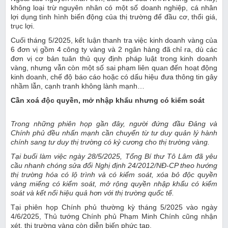
không loại trừ nguyên nhân có một số doanh nghiệp, cá nhân
lợi dụng tình hình biến động của thị trường để đầu cơ, thổi giá,
trục lợi.
Cuối tháng 5/2025, kết luận thanh tra việc kinh doanh vàng của
6 đơn vị gồm 4 công ty vàng và 2 ngân hàng đã chỉ ra, dù các
đơn vị cơ bản tuân thủ quy định pháp luật trong kinh doanh
vàng, nhưng vẫn còn một số sai phạm liên quan đến hoạt động
kinh doanh, chế độ báo cáo hoặc có dấu hiệu đưa thông tin gây
nhầm lẫn, cạnh tranh không lành mạnh…
Cần xoá độc quyền, mở nhập khẩu nhưng có kiểm soát
Trong những phiên họp gần đây, người đứng đầu Đảng và
Chính phủ đều nhấn mạnh cần chuyển từ tư duy quản lý hành
chính sang tư duy thị trường có kỷ cương cho thị trường vàng.
Tại buổi làm việc ngày 28/5/2025, Tổng Bí thư Tô Lâm đã yêu
cầu nhanh chóng sửa đổi Nghị định 24/2012/NĐ-CP theo hướng
thị trường hóa có lộ trình và có kiểm soát, xóa bỏ độc quyền
vàng miếng có kiểm soát, mở rộng quyền nhập khẩu có kiểm
soát và kết nối hiệu quả hơn với thị trường quốc tế.
Tại phiên họp Chính phủ thường kỳ tháng 5/2025 vào ngày
4/6/2025, Thủ tướng Chính phủ Phạm Minh Chính cũng nhận
xét, thị trường vàng còn diễn biến phức tạp.