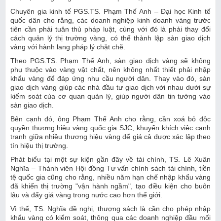
Chuyên gia kinh tế PGS.TS. Phạm Thế Anh – Đại học Kinh tế
quốc dân cho rằng, các doanh nghiệp kinh doanh vàng trước
tiên cần phải tuân thủ pháp luật, cùng với đó là phải thay đổi
cách quản lý thị trường vàng, có thể thành lập sàn giao dịch
vàng với hành lang pháp lý chặt chẽ.
Theo PGS.TS. Phạm Thế Anh, sàn giao dịch vàng sẽ không
phụ thuộc vào vàng vật chất, nên không nhất thiết phải nhập
khẩu vàng để đáp ứng nhu cầu người dân. Thay vào đó, sàn
giao dịch vàng giúp các nhà đầu tư giao dịch với nhau dưới sự
kiểm soát của cơ quan quản lý, giúp người dân tin tưởng vào
sàn giao dịch.
Bên cạnh đó, ông Phạm Thế Anh cho rằng, cần xoá bỏ độc
quyền thương hiệu vàng quốc gia SJC, khuyến khích việc cạnh
tranh giữa nhiều thương hiệu vàng để giá cả được xác lập theo
tín hiệu thị trường.
Phát biểu tại một sự kiện gần đây về tài chính, TS. Lê Xuân
Nghĩa – Thành viên Hội đồng Tư vấn chính sách tài chính, tiền
tệ quốc gia cũng cho rằng, nhiều năm hạn chế nhập khẩu vàng
đã khiến thị trường "vận hành ngầm", tạo điều kiện cho buôn
lậu và đẩy giá vàng trong nước cao hơn thế giới.
Vì thế, TS. Nghĩa đề nghị, thượng sách là cần cho phép nhập
khẩu vàng có kiểm soát, thông qua các doanh nghiệp đầu mối