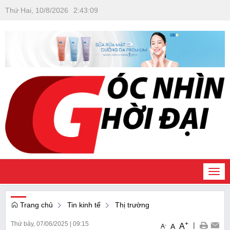
Thứ Hai, 10/8/2026
2
:
43
:
09
Togg
navi
Trang chủ
Tin kinh tế
Thị trường
Thứ bảy, 07/06/2025
|
09:15
+
|
A
-
A
A