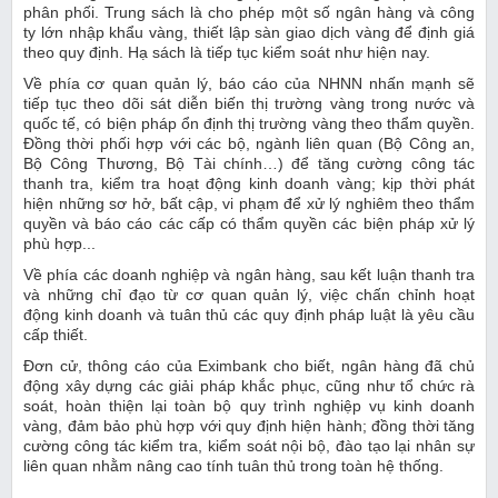
phân phối. Trung sách là cho phép một số ngân hàng và công
ty lớn nhập khẩu vàng, thiết lập sàn giao dịch vàng để định giá
theo quy định. Hạ sách là tiếp tục kiểm soát như hiện nay.
Về phía cơ quan quản lý, báo cáo của NHNN nhấn mạnh sẽ
tiếp tục theo dõi sát diễn biến thị trường vàng trong nước và
quốc tế, có biện pháp ổn định thị trường vàng theo thẩm quyền.
Đồng thời phối hợp với các bộ, ngành liên quan (Bộ Công an,
Bộ Công Thương, Bộ Tài chính…) để tăng cường công tác
thanh tra, kiểm tra hoạt động kinh doanh vàng; kịp thời phát
hiện những sơ hở, bất cập, vi phạm để xử lý nghiêm theo thẩm
quyền và báo cáo các cấp có thẩm quyền các biện pháp xử lý
phù hợp...
Về phía các doanh nghiệp và ngân hàng, sau kết luận thanh tra
và những chỉ đạo từ cơ quan quản lý, việc chấn chỉnh hoạt
động kinh doanh và tuân thủ các quy định pháp luật là yêu cầu
cấp thiết.
Đơn cử, thông cáo của Eximbank cho biết, ngân hàng đã chủ
động xây dựng các giải pháp khắc phục, cũng như tổ chức rà
soát, hoàn thiện lại toàn bộ quy trình nghiệp vụ kinh doanh
vàng, đảm bảo phù hợp với quy định hiện hành; đồng thời tăng
cường công tác kiểm tra, kiểm soát nội bộ, đào tạo lại nhân sự
liên quan nhằm nâng cao tính tuân thủ trong toàn hệ thống.