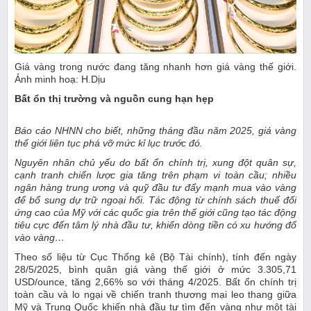
Giá vàng trong nước đang tăng nhanh hơn giá vàng thế giới.
Ảnh minh hoạ: H.Dịu
Bất ổn thị trường và nguồn cung hạn hẹp
Báo cáo NHNN cho biết, những tháng đầu năm 2025, giá vàng
thế giới liên tục phá vỡ mức kỉ lục trước đó.
Nguyên nhân chủ yếu do bất ổn chính trị, xung đột quân sự,
cạnh tranh chiến lược gia tăng trên phạm vi toàn cầu; nhiều
ngân hàng trung ương và quỹ đầu tư đẩy mạnh mua vào vàng
để bổ sung dự trữ ngoại hối. Tác động từ chính sách thuế đối
ứng cao của Mỹ với các quốc gia trên thế giới cũng tạo tác động
tiêu cực đến tâm lý nhà đầu tư, khiến dòng tiền có xu hướng đổ
vào vàng…
Theo số liệu từ Cục Thống kê (Bộ Tài chính), tính đến ngày
28/5/2025, bình quân giá vàng thế giới ở mức 3.305,71
USD/ounce, tăng 2,66% so với tháng 4/2025. Bất ổn chính trị
toàn cầu và lo ngại về chiến tranh thương mại leo thang giữa
Mỹ và Trung Quốc khiến nhà đầu tư tìm đến vàng như một tài