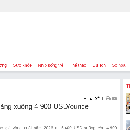
ờng
Sức khỏe
Nhịp sống trẻ
Thể thao
Du lịch
Số hóa
T
+
|
A
-
A
A
vàng xuống 4.900 USD/ounce
o giá vàng cuối năm 2026 từ 5.400 USD xuống còn 4.900