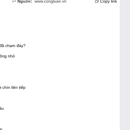
Nguồn:
www.congluan.vn
Copy link
g đã chạm đáy?
không nhỏ
chín liên tiếp
cầu
ảm