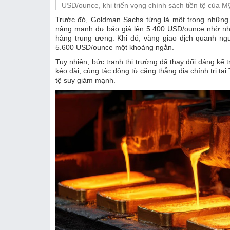
Thị trường
USD/ounce, khi triển vọng chính sách tiền tệ của Mỹ
Trước đó, Goldman Sachs từng là một trong những 
Emagazine
nâng mạnh dự báo giá lên 5.400 USD/ounce nhờ nh
hàng trung ương. Khi đó, vàng giao dịch quanh ng
5.600 USD/ounce một khoảng ngắn.
Tuy nhiên, bức tranh thị trường đã thay đổi đáng kể
kéo dài, cùng tác động từ căng thẳng địa chính trị tạ
tệ suy giảm mạnh.