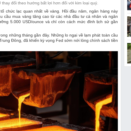
 thay đổi theo hướng bất lợi hơn đối với kim loại quý.
tổ chức lạc quan nhất về vàng. Hồi đầu năm, ngân hàng này
u cầu mua vàng tăng cao từ các nhà đầu tư cá nhân và ngân
ưỡng 5.000 USD/ounce và chỉ còn cách mức đỉnh lịch sử gần
 trong những tháng gần đây. Những lo ngại về lạm phát toàn cầu
i Trung Đông, đã khiến kỳ vọng Fed sớm nới lỏng chính sách tiền