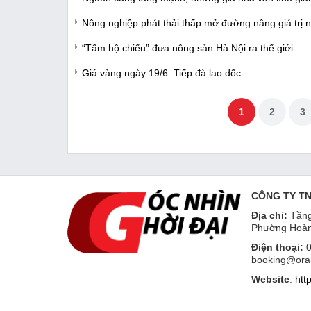
Nông nghiệp phát thải thấp mở đường nâng giá trị n
“Tấm hộ chiếu” đưa nông sản Hà Nội ra thế giới
Giá vàng ngày 19/6: Tiếp đà lao dốc
1
2
3
CÔNG TY T
Địa chỉ:
Tầng
Phường Hoàn
Điện thoại:
0
booking@ora
Website
:
htt