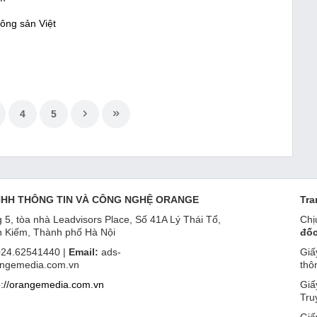
ông sản Việt
4
5
NHH THÔNG TIN VÀ CÔNG NGHỆ ORANGE
Tra
 5, tòa nhà Leadvisors Place, Số 41A Lý Thái Tổ,
Chị
 Kiếm, Thành phố Hà Nội
đốc
24.62541440 |
Email:
ads-
Giấ
ngemedia.com.vn
thô
p://orangemedia.com.vn
Giấ
Tru
Giấ