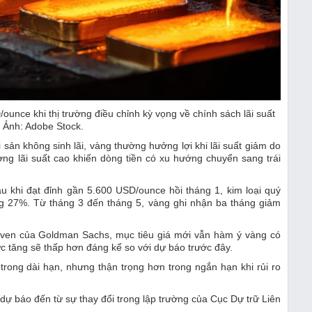
nce khi thị trường điều chỉnh kỳ vọng về chính sách lãi suất
 Ảnh: Adobe Stock.
ài sản không sinh lãi, vàng thường hưởng lợi khi lãi suất giảm do
ờng lãi suất cao khiến dòng tiền có xu hướng chuyển sang trái
au khi đạt đỉnh gần 5.600 USD/ounce hồi tháng 1, kim loại quý
g 27%. Từ tháng 3 đến tháng 5, vàng ghi nhận ba tháng giảm
.
ven của Goldman Sachs, mục tiêu giá mới vẫn hàm ý vàng có
 tăng sẽ thấp hơn đáng kể so với dự báo trước đây.
trong dài hạn, nhưng thận trọng hơn trong ngắn hạn khi rủi ro
ự báo đến từ sự thay đổi trong lập trường của Cục Dự trữ Liên