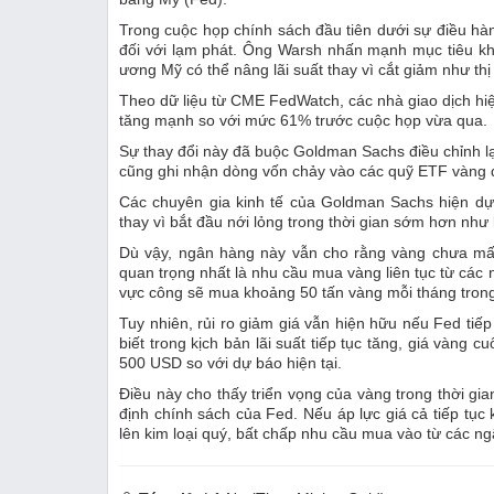
Trong cuộc họp chính sách đầu tiên dưới sự điều hàn
đối với lạm phát. Ông Warsh nhấn mạnh mục tiêu kh
ương Mỹ có thể nâng lãi suất thay vì cắt giảm như thị
Theo dữ liệu từ CME FedWatch, các nhà giao dịch hiện
tăng mạnh so với mức 61% trước cuộc họp vừa qua.
Sự thay đổi này đã buộc Goldman Sachs điều chỉnh lạ
cũng ghi nhận dòng vốn chảy vào các quỹ ETF vàng đ
Các chuyên gia kinh tế của Goldman Sachs hiện dự 
thay vì bắt đầu nới lỏng trong thời gian sớm hơn như
Dù vậy, ngân hàng này vẫn cho rằng vàng chưa mất
quan trọng nhất là nhu cầu mua vàng liên tục từ các
vực công sẽ mua khoảng 50 tấn vàng mỗi tháng trong
Tuy nhiên, rủi ro giảm giá vẫn hiện hữu nếu Fed tiế
biết trong kịch bản lãi suất tiếp tục tăng, giá vàng
500 USD so với dự báo hiện tại.
Điều này cho thấy triển vọng của vàng trong thời gia
định chính sách của Fed. Nếu áp lực giá cả tiếp tục 
lên kim loại quý, bất chấp nhu cầu mua vào từ các n