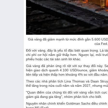
Giá vàng đã giảm mạnh từ mức đỉnh gần 5.600 USD/ou
của Fed.
Đối với vàng, đây là yếu tố đặc biệt quan trọng. Là t
chi phí cơ hội nắm giữ thấp hơn. Ngược lại, môi trư
phiếu hoặc các tài sản sinh lời khác.
Giá vàng đã phản ứng rõ rệt với sự thay đổi này. S
hiện giao dịch quanh 4.100 USD/ounce, giảm khoản
liên tiếp và hiện thấp hơn khoảng 4% so với đầu năm
Theo các nhà phân tích Lina Thomas và Daan Struy
thể tăng trong nửa cuối năm và năm 2027, nhưng mức
"Quan điểm của chúng tôi đối với vàng vẫn tích cực 
giảm giá đang gia tăng", nhóm phân tích cho biết.
Nguyên nhân chính khiến Goldman Sachs điều chỉnh d
bang Mỹ (Fed).