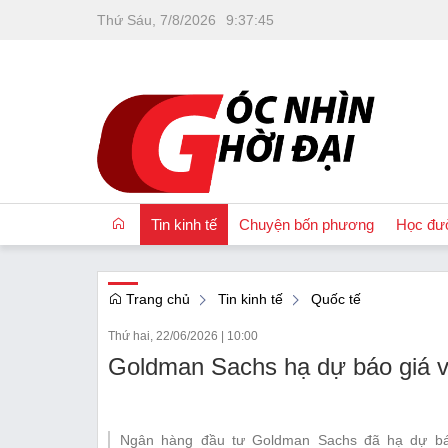
Thứ Sáu, 7/8/2026
9
:
37
:
46
Tin kinh tế
Chuyện bốn phương
Học đư
Trang chủ
Tin kinh tế
Quốc tế
OCOP
Thứ hai, 22/06/2026
|
10:00
Quốc tế
Goldman Sachs hạ dự báo giá 
Tài chính
Nhà đất
Ngân hàng đầu tư Goldman Sachs đã hạ dự bá