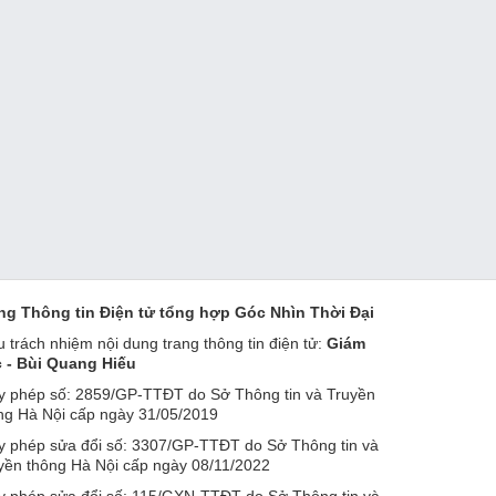
ng Thông tin Điện tử tổng hợp Góc Nhìn Thời Đại
u trách nhiệm nội dung trang thông tin điện tử:
Giám
 - Bùi Quang Hiếu
y phép số: 2859/GP-TTĐT do Sở Thông tin và Truyền
ng Hà Nội cấp ngày 31/05/2019
y phép sửa đổi số: 3307/GP-TTĐT do Sở Thông tin và
yền thông Hà Nội cấp ngày 08/11/2022
y phép sửa đổi số: 115/GXN-TTĐT do Sở Thông tin và