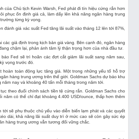
h của Chủ tịch Kevin Warsh, Fed phát đi tín hiệu cứng rắn hơn
ôi phục ổn định giá cả, làm dấy lên khả năng ngân hàng trung
 trường từng kỳ vọng.
 đánh giá xác suất Fed tăng lãi suất vào tháng 12 lên tới 87%,
i các giả định trong kịch bản giá vàng. Bên cạnh đó, ngân hàng
ang chậm lại, phản ánh tâm lý thận trọng hơn của nhà đầu tư.
báo Fed sẽ trì hoãn các đợt cắt giảm lãi suất sang năm sau,
 kỳ vọng trước đó.
 hoàn toàn động lực tăng giá. Một trong những yếu tố hỗ trợ
 ngân hàng trung ương trên thế giới. Goldman Sachs dự báo khu
 năm nay và khoảng 40 tấn mỗi tháng trong năm tới.
p tục theo đuổi chính sách tiền tệ cứng rắn. Goldman Sachs cho
 cuối năm có thể chỉ đạt khoảng 4.400 USD/ounce, thấp hơn thêm
n tới sẽ phụ thuộc chủ yếu vào diễn biến lạm phát và các quyết
kéo dài, khả năng lãi suất duy trì ở mức cao sẽ còn gây sức ép
gân hàng trung ương vẫn tương đối vững chắc.