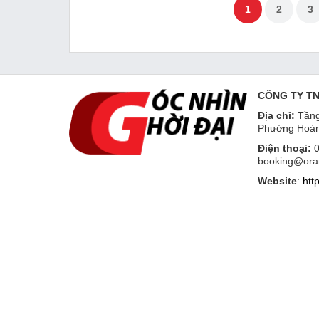
1
2
3
CÔNG TY T
Địa chỉ:
Tầng
Phường Hoàn
Điện thoại:
0
booking@ora
Website
:
htt