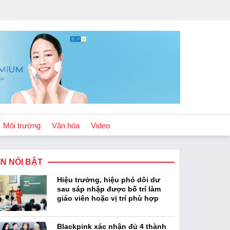
Môi trường
Văn hóa
Video
IN NỔI BẬT
Chính sách
Hiệu trưởng, hiệu phó dôi dư
Podcast
sau sáp nhập được bố trí làm
giáo viên hoặc vị trí phù hợp
Blackpink xác nhận đủ 4 thành