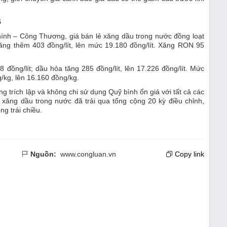
5
hính – Công Thương, giá bán lẻ xăng dầu trong nước đồng loạt
tăng thêm 403 đồng/lít, lên mức 19.180 đồng/lít. Xăng RON 95
 đồng/lít; dầu hỏa tăng 285 đồng/lít, lên 17.226 đồng/lít. Mức
/kg, lên 16.160 đồng/kg.
g trích lập và không chi sử dụng Quỹ bình ổn giá với tất cả các
 xăng dầu trong nước đã trải qua tổng cộng 20 kỳ điều chỉnh,
ng trái chiều.
Nguồn:
www.congluan.vn
Copy link