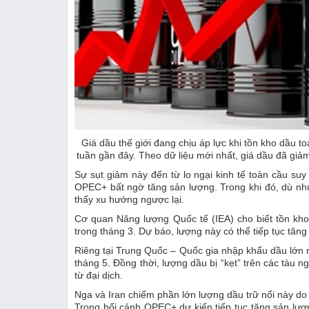
Giá dầu thế giới đang chịu áp lực khi tồn kho dầu to
tuần gần đây. Theo dữ liệu mới nhất, giá dầu đã gi
Sự sụt giảm này đến từ lo ngại kinh tế toàn cầu su
OPEC+ bất ngờ tăng sản lượng. Trong khi đó, dù nhu
thấy xu hướng ngược lại.
Cơ quan Năng lượng Quốc tế (IEA) cho biết tồn kho d
trong tháng 3. Dự báo, lượng này có thể tiếp tục tă
Riêng tại Trung Quốc – Quốc gia nhập khẩu dầu lớn n
tháng 5. Đồng thời, lượng dầu bị “kẹt” trên các tàu 
từ đại dịch.
Nga và Iran chiếm phần lớn lượng dầu trữ nổi này do 
Trong bối cảnh OPEC+ dự kiến tiếp tục tăng sản lượn