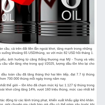
àn cầu, cả trên đất liền lẫn ngoài khơi, tăng mạnh trong những
ảm xuống khoảng 65 USD/thùng, so với mức 82 USD hồi tháng 1.
y yếu, ảnh hưởng từ căng thẳng thương mại Mỹ - Trung và việc
 cầu vẫn tăng nhẹ trong quý I/2025, lượng dầu tồn kho lại cho
ầu toàn cầu đã tăng tháng thứ hai liên tiếp, đạt 7.7 tỷ thùng
ng hơn 700.000 thùng mỗi ngày trong năm nay.
hất thế giới – tồn kho đã chạm mức kỷ lục 1.127 tỷ thùng trong
ngoài khơi cũng tăng 14%, vượt 160 triệu thùng, mức cao nhất kể
tác động từ các lệnh trừng phạt, khiến xuất khẩu gặp khó khăn.
g, giới chuyên gia cảnh báo giá dầu có thể giảm sâu trước khi