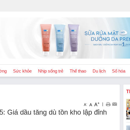
ờng
Sức khỏe
Nhịp sống trẻ
Thể thao
Du lịch
Số hóa
T
+
|
A
-
A
A
Giá dầu tăng dù tồn kho lập đỉnh