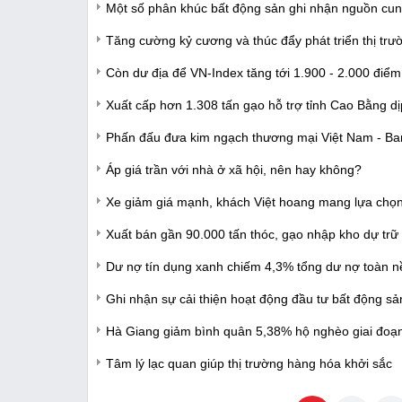
Một số phân khúc bất động sản ghi nhận nguồn cun
Tăng cường kỷ cương và thúc đẩy phát triển thị trư
Còn dư địa để VN-Index tăng tới 1.900 - 2.000 điểm
Xuất cấp hơn 1.308 tấn gạo hỗ trợ tỉnh Cao Bằng dị
Phấn đấu đưa kim ngạch thương mại Việt Nam - Ba
Áp giá trần với nhà ở xã hội, nên hay không?
Xe giảm giá mạnh, khách Việt hoang mang lựa chọ
Xuất bán gần 90.000 tấn thóc, gạo nhập kho dự trữ
Dư nợ tín dụng xanh chiếm 4,3% tổng dư nợ toàn nề
Ghi nhận sự cải thiện hoạt động đầu tư bất động sản
Hà Giang giảm bình quân 5,38% hộ nghèo giai đo
Tâm lý lạc quan giúp thị trường hàng hóa khởi sắc