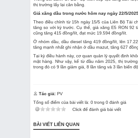
thị trường lấy lại cân bằng.
Giá xăng dầu trong nước hôm nay ngày 22/5/202
Theo điều chỉnh từ 15h ngày 15/5 của Liên Bộ Tài c
tăng so với kỳ trước. Cụ thể, giá xăng E5 RON 92 
cũng tăng 415 đồng/lít, đạt mức 19.594 đồng/lít.
Ở nhóm dầu, dầu diesel tăng 419 đồng/lít, lên 17.228
tăng mạnh nhất ghi nhận ở dầu mazut, tăng 627 đồng
Tại kỳ điều hành này, cơ quan quản lý quyết định khôn
mặt hàng. Như vậy, kể từ đầu năm 2025, thị trường
trong đó có 9 lần giảm giá, 8 lần tăng và 3 lần biến độ
Tác giả:
PV
Tổng số điểm của bài viết là:
0
trong
0
đánh giá
Click để đánh giá bài viết
BÀI VIẾT LIÊN QUAN