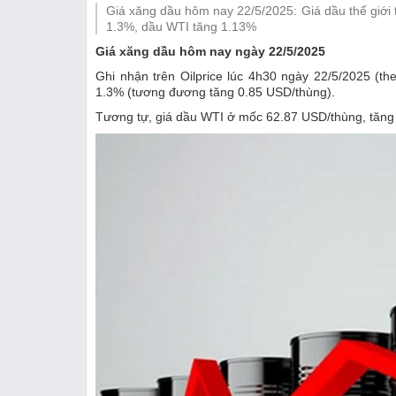
Giá xăng dầu hôm nay 22/5/2025: Giá dầu thế giới tăn
Thị trường
1.3%, dầu WTI tăng 1.13%
Giá xăng dầu hôm nay ngày 22/5/2025
Emagazine
Ghi nhận trên Oilprice lúc 4h30 ngày 22/5/2025 (t
1.3% (tương đương tăng 0.85 USD/thùng).
Tương tự, giá dầu WTI ở mốc 62.87 USD/thùng, tăng