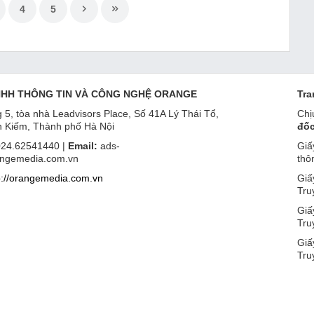
4
5
NHH THÔNG TIN VÀ CÔNG NGHỆ ORANGE
Tra
 5, tòa nhà Leadvisors Place, Số 41A Lý Thái Tổ,
Chị
 Kiếm, Thành phố Hà Nội
đốc
24.62541440 |
Email:
ads-
Giấ
ngemedia.com.vn
thô
p://orangemedia.com.vn
Giấ
Tru
Giấ
Tru
Giấ
Tru