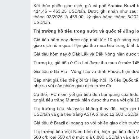
Kết thúc phiên giao dịch, giá cà phê Arabica Brazil
414.45 – 463.25 USD/tấn. Được ghi nhận như sau: 
tháng 03/2026 là 459.00; kỳ giao hàng tháng 5/20
USD/tấn.
Thị trường hồ tiêu trong nước và quốc tế đồng lo
Giá tiêu hôm nay được cập nhật lúc 10 giờ sáng ngà
giao dịch hôm qua. Hiện giá thu mua tiêu trung bình 
Giá tiêu hôm nay ở Đắk Lắk và Đắk Nông hiện được t
Tương tự, giá tiêu ở Gia Lai được thu mua ở mức 14
Giá tiêu ở Bà Rịa - Vũng Tàu và Bình Phước hiện đ
Cập nhật giá tiêu thế giới từ Hiệp hội Hồ tiêu Quốc t
nhẹ so với các phiên giao dịch trước đó.
Cụ thể, IPC niêm yết giá tiêu đen Lampung của Ind
tự giá tiêu trắng Muntok hiện được thu mua với giá 1
Thị trường tiêu Malaysia không thay đổi, hiện gi
USD/tấn và giá tiêu trắng ASTA ở mức 12.500 USD/tấ
Giá tiêu ở Brazil đi ngang so với phiên giao dịch trư
Thị trường tiêu Việt Nam bình ổn, hiện giá tiêu đen
500 g/l; loại 550 g/l ở mức giá 6.800 USD/tấn và giá 