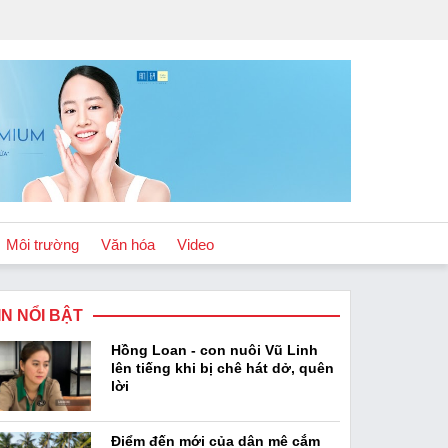
Môi trường
Văn hóa
Video
IN NỔI BẬT
Chính sách
Hồng Loan - con nuôi Vũ Linh
Podcast
lên tiếng khi bị chê hát dở, quên
lời
Điểm đến mới của dân mê cắm