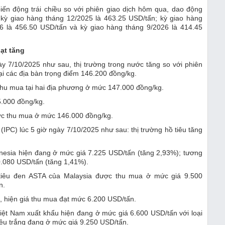
 biến động trái chiều so với phiên giao dịch hôm qua, dao động
kỳ giao hàng tháng 12/2025 là 463.25 USD/tấn; kỳ giao hàng
26 là 456.50 USD/tấn và kỳ giao hàng tháng 9/2026 là 414.45
ạt tăng
y 7/10/2025 như sau, thị trường trong nước tăng so với phiên
tại các địa bàn trọng điểm 146.200 đồng/kg.
hu mua tại hai địa phương ở mức 147.000 đồng/kg.
5.000 đồng/kg.
ược thu mua ở mức 146.000 đồng/kg.
ế (IPC) lúc 5 giờ ngày 7/10/2025 như sau: thị trường hồ tiêu tăng
onesia hiện đang ở mức giá 7.225 USD/tấn (tăng 2,93%); tương
0.080 USD/tấn (tăng 1,41%).
á tiêu đen ASTA của Malaysia được thu mua ở mức giá 9.500
n.
ớc, hiện giá thu mua đạt mức 6.200 USD/tấn.
 Việt Nam xuất khẩu hiện đang ở mức giá 6.600 USD/tấn với loại
tiêu trắng đang ở mức giá 9.250 USD/tấn.