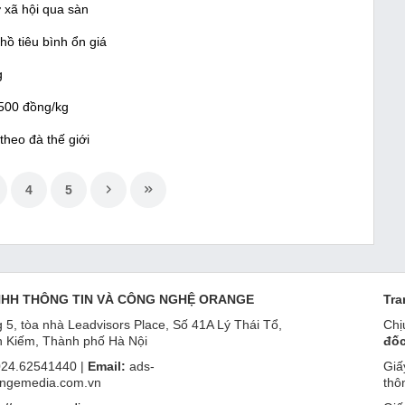
 xã hội qua sàn
ồ tiêu bình ổn giá
g
.500 đồng/kg
heo đà thế giới
4
5
NHH THÔNG TIN VÀ CÔNG NGHỆ ORANGE
Tra
 5, tòa nhà Leadvisors Place, Số 41A Lý Thái Tổ,
Chị
 Kiếm, Thành phố Hà Nội
đốc
24.62541440 |
Email:
ads-
Giấ
ngemedia.com.vn
thô