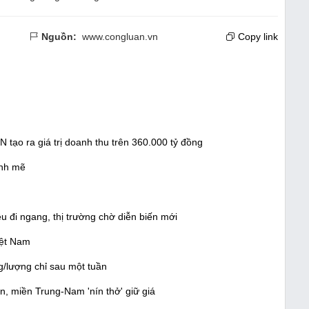
Nguồn:
www.congluan.vn
Copy link
tạo ra giá trị doanh thu trên 360.000 tỷ đồng
ạnh mẽ
u đi ngang, thị trường chờ diễn biến mới
iệt Nam
g/lượng chỉ sau một tuần
n, miền Trung-Nam 'nín thở' giữ giá