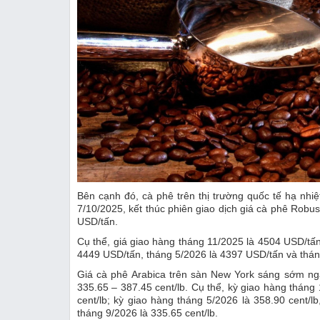
Bên cạnh đó, cà phê trên thị trường quốc tế hạ nhiệ
7/10/2025, kết thúc phiên giao dịch giá cà phê Robu
USD/tấn.
Cụ thể, giá giao hàng tháng 11/2025 là 4504 USD/tấn
4449 USD/tấn, tháng 5/2026 là 4397 USD/tấn và thán
Giá cà phê Arabica trên sàn New York sáng sớm ng
335.65 – 387.45 cent/lb. Cụ thể, kỳ giao hàng tháng 
cent/lb; kỳ giao hàng tháng 5/2026 là 358.90 cent/l
tháng 9/2026 là 335.65 cent/lb.