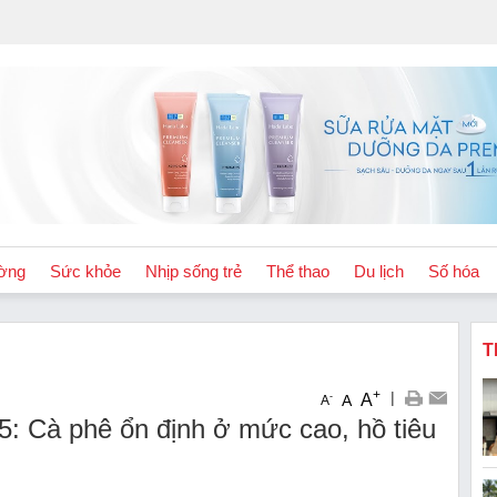
ờng
Sức khỏe
Nhịp sống trẻ
Thể thao
Du lịch
Số hóa
T
+
|
A
-
A
A
: Cà phê ổn định ở mức cao, hồ tiêu