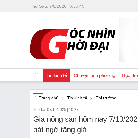
Thứ Sáu, 7/8/2026
6
:
39
:
46
Tin kinh tế
Chuyện bốn phương
Học đư
Trang chủ
Tin kinh tế
Thị trường
OCOP
Thứ ba, 07/10/2025
|
10:27
Quốc tế
Giá nông sản hôm nay 7/10/2025
Tài chính
bất ngờ tăng giá
Nhà đất