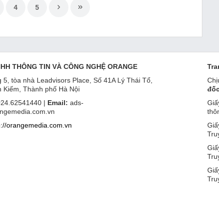
4
5
NHH THÔNG TIN VÀ CÔNG NGHỆ ORANGE
Tra
 5, tòa nhà Leadvisors Place, Số 41A Lý Thái Tổ,
Chị
 Kiếm, Thành phố Hà Nội
đốc
24.62541440 |
Email:
ads-
Giấ
ngemedia.com.vn
thô
p://orangemedia.com.vn
Giấ
Tru
Giấ
Tru
Giấ
Tru