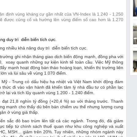
n định vùng kháng cự gần nhất của VN-Index là 1.240 - 1.250
sẽ được củng cố và hướng lên vùng điểm số cao hơn là 1.270
ng nhiều khả năng duy trì diễn biến tích cực.
 trường ghi nhận tháng giao dịch biến động mạnh, đồng pha với
0, xoay quanh những sự kiện kinh tế toàn cầu. Việc Mỹ thông
ẩy mạnh hoạt động bán tháo hoảng loạn, khiến thị trường liên
lớn và lùi sâu về vùng 1.070 điểm.
g Mỹ - Trung có dấu hiệu hạ nhiệt và Việt Nam khởi động đàm
 thức đi vào vận hành đã khiến tâm lý nhà đầu tư có phần lạc
trở lại và tích lũy quanh vùng 1.200 - 1.240 điểm.
 4 đạt 21,8 nghìn tỷ đồng (+20,4 %) so với tháng trước. Thanh
động mạnh cho thấy dù bên bán chiếm ưu thế nhưng lượng cung
gân ở vùng giá thấp.
iến sắc đỏ bao trùm lên tất cả các ngành. Trong đó, đà giảm
c tiếp từ chính sách thuế quan như khu công nghiệp và xuất
VHC, MSH… giảm trên 20%. Tuy nhiên, những nhóm ngành này