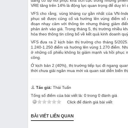
đang có sự hồi phục khá tích cực trong những phiên
VRE tăng trên 14% là động lực quan trọng để duy trì 
VFS cho rằng, vùng kháng cự gần nhất của VN-Index
phục sẽ được củng cố và hướng lên vùng điểm số c
đoạn nhạy cảm với thông tin nhưng tháng giảm đi
phản ánh vào giá. Trong tháng 5, thị trường nhiều kh
hóa theo thông tin công bố về kết quả kinh doanh qu
VFS đưa ra 2 kịch bản thị trường cho tháng 5/2025
1.240-1.250 điểm và hướng lên vùng 1.270 điểm. Nhà
ở những cổ phiếu không bị giảm mạnh và hồi phục 
công.
Ở kịch bản 2 (40%), thị trường tiếp tục đi ngang qua
thời chưa giải ngân mua mới và quan sát diễn biến th
Tác giả:
Thái Tuấn
Tổng số điểm của bài viết là:
0
trong
0
đánh giá
Click để đánh giá bài viết
BÀI VIẾT LIÊN QUAN