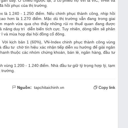
 gần đây. Ở chiều ngược lại, 3 cổ phiếu họ Vin là VIC, VHM và
đà hồi phục của thị trường.
 là 1.240 - 1.250 điểm. Nếu chinh phục thành công, nhịp hồi
ao hơn là 1.270 điểm. Mặc dù thị trường vẫn đang trong giai
ểm mạnh vừa qua cho thấy những rủi ro thuế quan đang được
ả năng duy trì diễn biến tích cực. Tuy nhiên, dòng tiền sẽ phân
ý I và mùa họp đại hội đồng cổ đông.
. Với kịch bản 1 (60%), VN-Index chinh phục thành công vùng
 đầu tư chờ tín hiệu xác nhận tiếp diễn xu hướng để giải ngân
nhanh thuộc các nhóm chứng khoán, bán lẻ, ngân hàng, đầu tư
nh vùng 1.200 - 1.240 điểm. Nhà đầu tư giữ tỷ trọng hợp lý, tạm
ị trường.
Nguồn:
tapchitaichinh.vn
Copy link