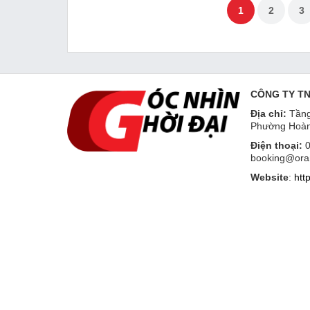
1
2
3
CÔNG TY T
Địa chỉ:
Tầng
Phường Hoàn
Điện thoại:
0
booking@ora
Website
:
htt