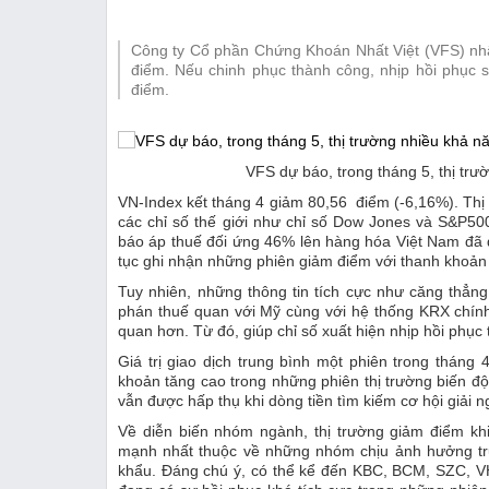
Thị trường
Công ty Cổ phần Chứng Khoán Nhất Việt (VFS) nhậ
Emagazine
điểm. Nếu chinh phục thành công, nhịp hồi phục 
điểm.
VFS dự báo, trong tháng 5, thị trườ
VN-Index kết tháng 4 giảm 80,56 điểm (-6,16%). Thị
các chỉ số thế giới như chỉ số Dow Jones và S&P50
báo áp thuế đối ứng 46% lên hàng hóa Việt Nam đã đ
tục ghi nhận những phiên giảm điểm với thanh khoản 
Tuy nhiên, những thông tin tích cực như căng thẳn
phán thuế quan với Mỹ cùng với hệ thống KRX chính
quan hơn. Từ đó, giúp chỉ số xuất hiện nhịp hồi phục 
Giá trị giao dịch trung bình một phiên trong tháng
khoản tăng cao trong những phiên thị trường biến 
vẫn được hấp thụ khi dòng tiền tìm kiếm cơ hội giải n
Về diễn biến nhóm ngành, thị trường giảm điểm kh
mạnh nhất thuộc về những nhóm chịu ảnh hưởng trự
khẩu. Đáng chú ý, có thể kể đến KBC, BCM, SZC, 