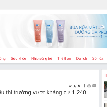
ờng
Sức khỏe
Nhịp sống trẻ
Thể thao
Du lịch
Số hóa
T
+
|
A
-
A
A
u thị trường vượt kháng cự 1.240-