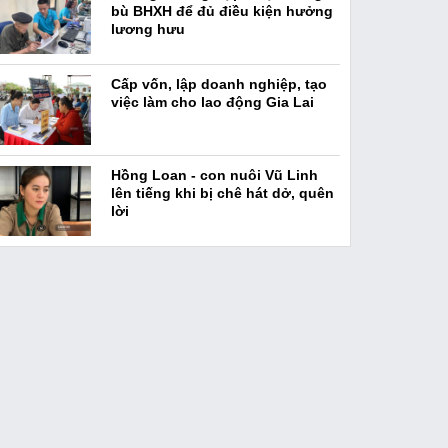
bù BHXH để đủ điều kiện hưởng
lương hưu
Cấp vốn, lập doanh nghiệp, tạo
việc làm cho lao động Gia Lai
Hồng Loan - con nuôi Vũ Linh
lên tiếng khi bị chê hát dở, quên
lời