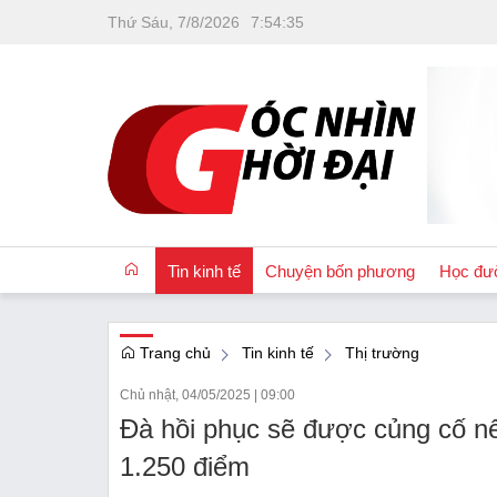
Thứ Sáu, 7/8/2026
7
:
54
:
36
Tin kinh tế
Chuyện bốn phương
Học đư
Trang chủ
Tin kinh tế
Thị trường
OCOP
Chủ nhật, 04/05/2025
|
09:00
Quốc tế
Đà hồi phục sẽ được củng cố nế
Tài chính
1.250 điểm
Nhà đất