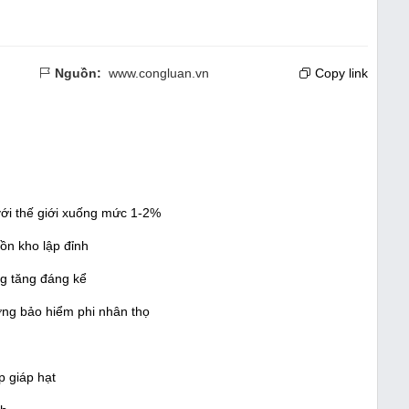
Nguồn:
www.congluan.vn
Copy link
ới thế giới xuống mức 1-2%
̀n kho lập đỉnh
g tăng đáng kể
ờng bảo hiểm phi nhân thọ
p giáp hạt