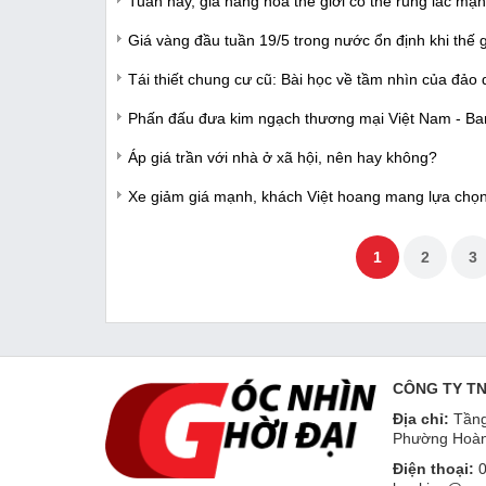
Tuần này, giá hàng hóa thế giới có thể rung lắc mạ
Giá vàng đầu tuần 19/5 trong nước ổn định khi thế g
Tái thiết chung cư cũ: Bài học về tầm nhìn của đảo 
Phấn đấu đưa kim ngạch thương mại Việt Nam - Ba
Áp giá trần với nhà ở xã hội, nên hay không?
Xe giảm giá mạnh, khách Việt hoang mang lựa chọ
1
2
3
CÔNG TY T
Địa chỉ:
Tầng
Phường Hoàn
Điện thoại:
0