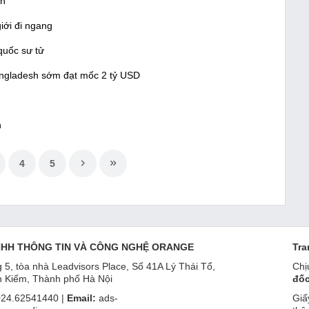
nh
iới đi ngang
quốc sư tử
ngladesh sớm đạt mốc 2 tỷ USD
n
4
5
NHH THÔNG TIN VÀ CÔNG NGHỆ ORANGE
Tra
 5, tòa nhà Leadvisors Place, Số 41A Lý Thái Tổ,
Chị
 Kiếm, Thành phố Hà Nội
đốc
24.62541440 |
Email:
ads-
Giấ