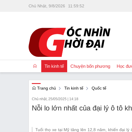
Chủ Nhật, 9/8/2026
11
:
59
:
53
Tin kinh tế
Chuyện bốn phương
Học đư
Trang chủ
Tin kinh tế
Quốc tế
OCOP
Chủ nhật, 25/05/2025
|
14:18
Quốc tế
Tài chính
Nhà đất
Tuổi thọ xe tại Mỹ tăng lên 12,8 năm, khiến đại l