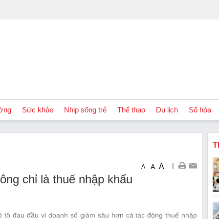
ờng
Sức khỏe
Nhịp sống trẻ
Thể thao
Du lịch
Số hóa
T
+
|
A
-
A
A
ý ô tô đau đầu vì doanh số giảm sâu hơn cả tác động thuế nhập