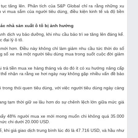
p tục tăng lên. Phân tích của S&P Global chỉ ra rằng những xu
 vi mua sắm của người tiêu dùng, điều kiện kinh tế và độ bền
các nhà sản xuất ô tô bị ảnh
hưởng
 đại lý ô tô.
e mới hơn. Điều này không chỉ làm giảm nhu cầu tức thời do số
g số xe mà một người tiêu dùng mua trong suốt cuộc đời giảm
i trả tiền mua xe hàng tháng và do đó ít có xu hướng nâng cấp
ó thể nhận ra rằng xe hơi ngày nay không gặp nhiều vấn đề bảo
ang tạm thời giữ xe lâu hơn do sự chênh lệch lớn giữa mức giá
hấy 48% người mua xe mới mong muốn chi không quá 35.000
 mức chi dưới 20.000 USD.
 khi giá giao dịch trung bình lúc đó là 47.716 USD, và hầu như