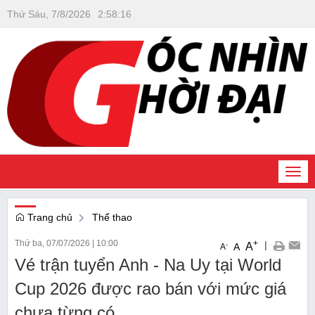
Thứ Sáu, 7/8/2026
2
:
58
:
17
Togg
navi
Trang chủ
Thể thao
Thứ ba, 07/07/2026
|
10:00
+
|
A
-
A
A
Vé trận tuyển Anh - Na Uy tại World
Cup 2026 được rao bán với mức giá
chưa từng có