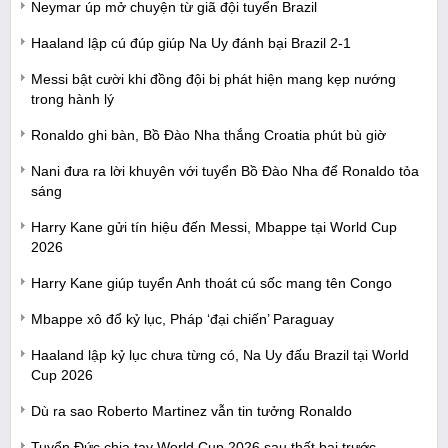
Neymar úp mở chuyện từ giã đội tuyển Brazil
Haaland lập cú đúp giúp Na Uy đánh bại Brazil 2-1
Messi bật cười khi đồng đội bị phát hiện mang kẹp nướng
trong hành lý
Ronaldo ghi bàn, Bồ Đào Nha thắng Croatia phút bù giờ
Nani đưa ra lời khuyên với tuyển Bồ Đào Nha để Ronaldo tỏa
sáng
Harry Kane gửi tín hiệu đến Messi, Mbappe tại World Cup
2026
Harry Kane giúp tuyển Anh thoát cú sốc mang tên Congo
Mbappe xô đổ kỷ lục, Pháp ‘đại chiến’ Paraguay
Haaland lập kỷ lục chưa từng có, Na Uy đấu Brazil tại World
Cup 2026
Dù ra sao Roberto Martinez vẫn tin tưởng Ronaldo
Tuyển Đức chia tay World Cup 2026 sau thất bại trước