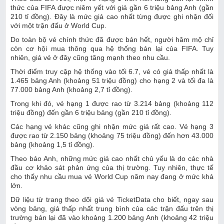
thức của FIFA được niêm yết với giá gần 6 triệu bảng Anh (gần
210 tỉ đồng). Đây là mức giá cao nhất từng được ghi nhận đối
với một trận đấu ở World Cup.
Do toàn bộ vé chính thức đã được bán hết, người hâm mộ chỉ
còn cơ hội mua thông qua hệ thống bán lại của FIFA. Tuy
nhiên, giá vé ở đây cũng tăng mạnh theo nhu cầu.
Thời điểm truy cập hệ thống vào tối 6.7, vé có giá thấp nhất là
1.465 bảng Anh (khoảng 51 triệu đồng) cho hạng 2 và tối đa là
77.000 bảng Anh (khoảng 2,7 tỉ đồng).
Trong khi đó, vé hạng 1 được rao từ 3.214 bảng (khoảng 112
triệu đồng) đến gần 6 triệu bảng (gần 210 tỉ đồng).
Các hạng vé khác cũng ghi nhận mức giá rất cao. Vé hạng 3
được rao từ 2.150 bảng (khoảng 75 triệu đồng) đến hơn 43.000
bảng (khoảng 1,5 tỉ đồng).
Theo báo Anh, những mức giá cao nhất chủ yếu là do các nhà
đầu cơ khảo sát phản ứng của thị trường. Tuy nhiên, thực tế
cho thấy nhu cầu mua vé World Cup năm nay đang ở mức khá
lớn.
Dữ liệu từ trang theo dõi giá vé TicketData cho biết, ngay sau
vòng bảng, giá thấp nhất trung bình của các trận đấu trên thị
trường bán lại đã vào khoảng 1.200 bảng Anh (khoảng 42 triệu