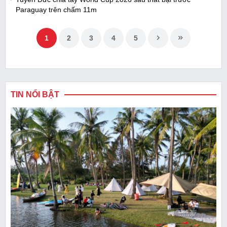
Paraguay trên chấm 11m
1
2
3
4
5
TIN NỔI BẬT