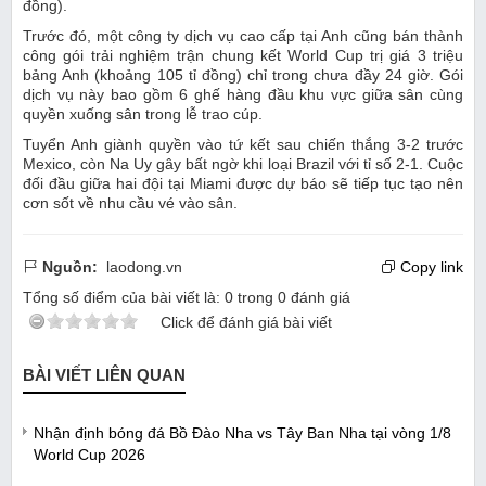
đồng).
Trước đó, một công ty dịch vụ cao cấp tại Anh cũng bán thành
công gói trải nghiệm trận chung kết World Cup trị giá 3 triệu
bảng Anh (khoảng 105 tỉ đồng) chỉ trong chưa đầy 24 giờ. Gói
dịch vụ này bao gồm 6 ghế hàng đầu khu vực giữa sân cùng
quyền xuống sân trong lễ trao cúp.
Tuyển Anh giành quyền vào tứ kết sau chiến thắng 3-2 trước
Mexico, còn Na Uy gây bất ngờ khi loại Brazil với tỉ số 2-1. Cuộc
đối đầu giữa hai đội tại Miami được dự báo sẽ tiếp tục tạo nên
cơn sốt về nhu cầu vé vào sân.
Nguồn:
laodong.vn
Copy link
Tổng số điểm của bài viết là:
0
trong
0
đánh giá
Click để đánh giá bài viết
BÀI VIẾT LIÊN QUAN
Nhận định bóng đá Bồ Đào Nha vs Tây Ban Nha tại vòng 1/8
World Cup 2026