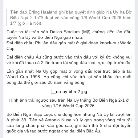
Tiền đạo Erling Haaland ghi bàn quyết định giúp Na Uy hạ Bờ
Biển Ngà 2-1 để đoạt vé vào vòng 1/8 World Cup 2026 hôm
1/7 (giờ Hà Nội).
Cuộc so tài trên sân Dallas Stadium (Mỹ) chứng kiến lần đầu
tuyển Na Uy và Bờ Biển Ngà gặp nhau.
Đại diện châu Phi lần đầu góp mặt ở giai đoạn knock-out World
Cup.
Đại diện châu Âu cũng bước vào trận đấu với ký ức không vui
vẻ khi đã thua cả 2 lần tranh tài vòng đấu loại trực tiếp trước đó.
Lần gần nhất Na Uy góp mặt ở vòng đấu loại trực tiếp là tại
World Cup 1998. Họ cũng chỉ vừa trở lại sân khấu lớn nhất
bóng đá thế giới sau 28 năm vắng bóng.
Hình ảnh trái ngược sau trận Na Uy thắng Bờ Biển Ngà 2-1 ở
vòng 1/16 World Cup 2026.
Bờ Biển Ngà nhập cuộc chủ động hơn nhưng Na Uy lại vượt lên
ở phút 39. Tiền vệ Antonio Nusa xử lý gọn trong vòng cấm rồi
cứa lòng chân phải vào góc cao, ghi bàn thứ 9 cho đội tuyển
quốc gia và tạo bước ngoặt cho đại diện Bắc Âu.