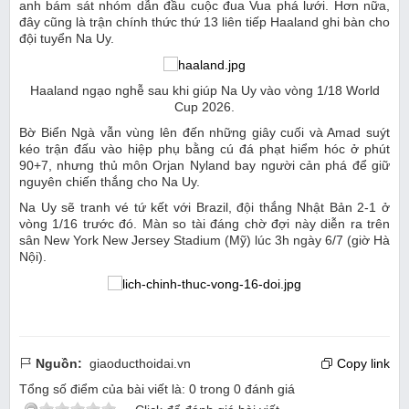
anh bám sát nhóm dẫn đầu cuộc đua Vua phá lưới. Hơn nữa,
đây cũng là trận chính thức thứ 13 liên tiếp Haaland ghi bàn cho
đội tuyển Na Uy.
Haaland ngạo nghễ sau khi giúp Na Uy vào vòng 1/18 World
Cup 2026.
Bờ Biển Ngà vẫn vùng lên đến những giây cuối và Amad suýt
kéo trận đấu vào hiệp phụ bằng cú đá phạt hiểm hóc ở phút
90+7, nhưng thủ môn Orjan Nyland bay người cản phá để giữ
nguyên chiến thắng cho Na Uy.
Na Uy sẽ tranh vé tứ kết với Brazil, đội thắng Nhật Bản 2-1 ở
vòng 1/16 trước đó. Màn so tài đáng chờ đợi này diễn ra trên
sân New York New Jersey Stadium (Mỹ) lúc 3h ngày 6/7 (giờ Hà
Nội).
Nguồn:
giaoducthoidai.vn
Copy link
Tổng số điểm của bài viết là:
0
trong
0
đánh giá