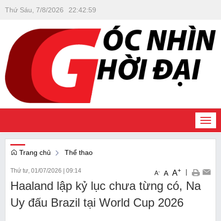
Thứ Sáu, 7/8/2026
22
:
43
:
00
Togg
navi
Trang chủ
Thể thao
Thứ tư, 01/07/2026
|
09:14
+
|
A
-
A
A
Haaland lập kỷ lục chưa từng có, Na
Uy đấu Brazil tại World Cup 2026