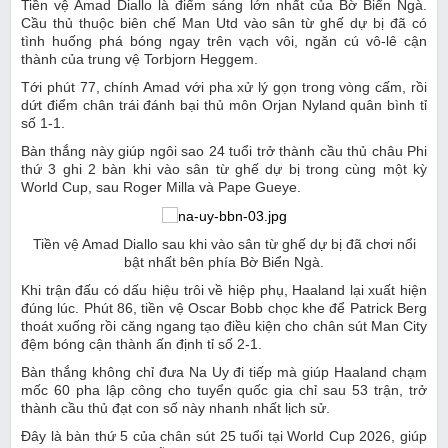
Tiền vệ Amad Diallo là điểm sáng lớn nhất của Bờ Biển Ngà.
Cầu thủ thuộc biên chế Man Utd vào sân từ ghế dự bị đã có
tình huống phá bóng ngay trên vạch vôi, ngăn cú vô-lê cận
thành của trung vệ Torbjorn Heggem.
Tới phút 77, chính Amad với pha xử lý gọn trong vòng cấm, rồi
dứt điểm chân trái đánh bại thủ môn Orjan Nyland quân bình tỉ
số 1-1.
Bàn thắng này giúp ngôi sao 24 tuổi trở thành cầu thủ châu Phi
thứ 3 ghi 2 bàn khi vào sân từ ghế dự bị trong cùng một kỳ
World Cup, sau Roger Milla và Pape Gueye.
Tiền vệ Amad Diallo sau khi vào sân từ ghế dự bị đã chơi nổi
bật nhất bên phía Bờ Biển Ngà.
Khi trận đấu có dấu hiệu trôi về hiệp phụ, Haaland lại xuất hiện
đúng lúc. Phút 86, tiền vệ Oscar Bobb chọc khe để Patrick Berg
thoát xuống rồi căng ngang tạo điều kiện cho chân sút Man City
đệm bóng cận thành ấn định tỉ số 2-1.
Bàn thắng không chỉ đưa Na Uy đi tiếp mà giúp Haaland chạm
mốc 60 pha lập công cho tuyển quốc gia chỉ sau 53 trận, trở
thành cầu thủ đạt con số này nhanh nhất lịch sử.
Đây là bàn thứ 5 của chân sút 25 tuổi tại World Cup 2026, giúp