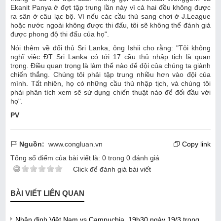
Ekanit Panya ở đợt tập trung lần này vì cả hai đều không được
ra sân ở câu lạc bộ. Vì nếu các cầu thủ sang chơi ở J.League
hoặc nước ngoài không được thi đấu, tôi sẽ không thể đánh giá
được phong độ thi đấu của họ".
Nói thêm về đối thủ Sri Lanka, ông Ishii cho rằng: "Tôi không
nghĩ việc ĐT Sri Lanka có tới 17 cầu thủ nhập tịch là quan
trọng. Điều quan trọng là làm thế nào để đội của chúng ta giành
chiến thắng. Chúng tôi phải tập trung nhiều hơn vào đội của
mình. Tất nhiên, họ có những cầu thủ nhập tịch, và chúng tôi
phải phân tích xem sẽ sử dụng chiến thuật nào để đối đầu với
họ".
PV
Nguồn:
www.congluan.vn
Copy link
Tổng số điểm của bài viết là:
0
trong
0
đánh giá
Click để đánh giá bài viết
BÀI VIẾT LIÊN QUAN
Nhận định Việt Nam vs Campuchia, 19h30 ngày 19/3 trong