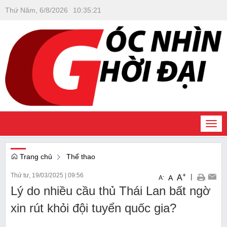
Thứ Năm, 6/8/2026
10
:
35
:
22
Togg
navi
Trang chủ
Thể thao
Thứ tư, 19/03/2025
|
09:56
+
|
A
-
A
A
Lý do nhiều cầu thủ Thái Lan bất ngờ
xin rút khỏi đội tuyển quốc gia?