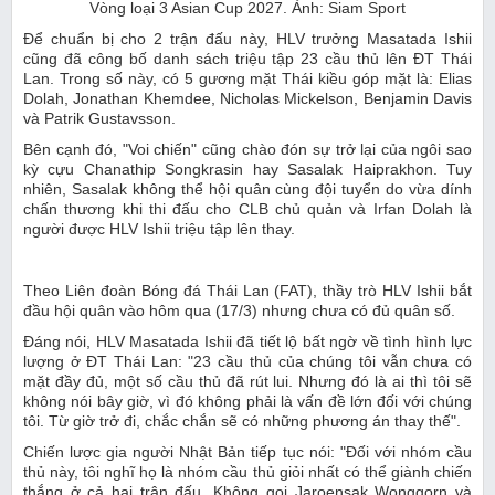
Vòng loại 3 Asian Cup 2027. Ảnh: Siam Sport
Để chuẩn bị cho 2 trận đấu này, HLV trưởng Masatada Ishii
cũng đã công bố danh sách triệu tập 23 cầu thủ lên ĐT Thái
Lan. Trong số này, có 5 gương mặt Thái kiều góp mặt là: Elias
Dolah, Jonathan Khemdee, Nicholas Mickelson, Benjamin Davis
và Patrik Gustavsson.
Bên cạnh đó, "Voi chiến" cũng chào đón sự trở lại của ngôi sao
kỳ cựu Chanathip Songkrasin hay Sasalak Haiprakhon. Tuy
nhiên, Sasalak không thể hội quân cùng đội tuyển do vừa dính
chấn thương khi thi đấu cho CLB chủ quản và Irfan Dolah là
người được HLV Ishii triệu tập lên thay.
Theo Liên đoàn Bóng đá Thái Lan (FAT), thầy trò HLV Ishii bắt
đầu hội quân vào hôm qua (17/3) nhưng chưa có đủ quân số.
Đáng nói, HLV Masatada Ishii đã tiết lộ bất ngờ về tình hình lực
lượng ở ĐT Thái Lan: "23 cầu thủ của chúng tôi vẫn chưa có
mặt đầy đủ, một số cầu thủ đã rút lui. Nhưng đó là ai thì tôi sẽ
không nói bây giờ, vì đó không phải là vấn đề lớn đối với chúng
tôi. Từ giờ trở đi, chắc chắn sẽ có những phương án thay thế".
Chiến lược gia người Nhật Bản tiếp tục nói: "Đối với nhóm cầu
thủ này, tôi nghĩ họ là nhóm cầu thủ giỏi nhất có thể giành chiến
thắng ở cả hai trận đấu. Không gọi Jaroensak Wonggorn và