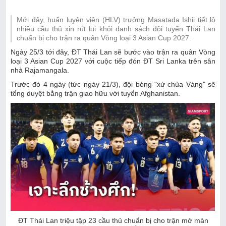
Mới đây, huấn luyện viên (HLV) trưởng Masatada Ishii tiết lộ
nhiều cầu thủ xin rút lui khỏi danh sách đội tuyển Thái Lan
chuẩn bị cho trận ra quân Vòng loại 3 Asian Cup 2027.
Ngày 25/3 tới đây, ĐT Thái Lan sẽ bước vào trận ra quân Vòng
loại 3 Asian Cup 2027 với cuộc tiếp đón ĐT Sri Lanka trên sân
nhà Rajamangala.
Trước đó 4 ngày (tức ngày 21/3), đội bóng "xứ chùa Vàng" sẽ
tổng duyệt bằng trận giao hữu với tuyển Afghanistan.
ĐT Thái Lan triệu tập 23 cầu thủ chuẩn bị cho trận mở màn