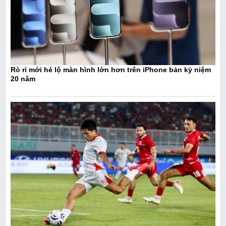
Rò rỉ mới hé lộ màn hình lớn hơn trên iPhone bản kỷ niệm
20 năm