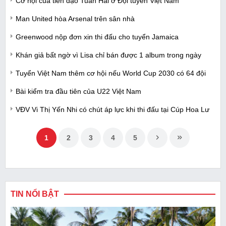
Cơ hội của tiền đạo Tuấn Hải ở Đội tuyển Việt Nam
Man United hòa Arsenal trên sân nhà
Greenwood nộp đơn xin thi đấu cho tuyển Jamaica
Khán giả bất ngờ vì Lisa chỉ bán được 1 album trong ngày
Tuyển Việt Nam thêm cơ hội nếu World Cup 2030 có 64 đội
Bài kiểm tra đầu tiên của U22 Việt Nam
VĐV Vi Thị Yến Nhi có chút áp lực khi thi đấu tại Cúp Hoa Lư
1
2
3
4
5
TIN NỔI BẬT