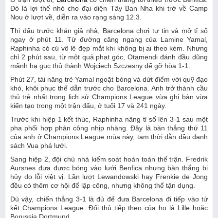
Đó là lợi thế nhỏ cho đại diện Tây Ban Nha khi trở về Camp
Nou ở lượt về, diễn ra vào rạng sáng 12.3.
Thi đấu trước khán giả nhà, Barcelona chơi tự tin và mở tỉ số
ngay ở phút 11. Từ đường căng ngang của Lamine Yamal,
Raphinha có cú vô lê đẹp mắt khi không bị ai theo kèm. Nhưng
chỉ 2 phút sau, từ một quả phạt góc, Otamendi đánh đầu dũng
mãnh hạ gục thủ thành Wojciech Szczesny để gỡ hòa 1-1.
Phút 27, tài năng trẻ Yamal ngoặt bóng và dứt điểm với quỹ đạo
khó, khôi phục thế dẫn trước cho Barcelona. Anh trở thành cầu
thủ trẻ nhất trong lịch sử Champions League vừa ghi bàn vừa
kiến ​​tạo trong một trận đấu, ở tuổi 17 và 241 ngày.
Trước khi hiệp 1 kết thúc, Raphinha nâng tỉ số lên 3-1 sau một
pha phối hợp phản công nhịp nhàng. Đây là bàn thắng thứ 11
của anh ở Champions League mùa này, tạm thời dẫn đầu danh
sách Vua phá lưới.
Sang hiệp 2, đội chủ nhà kiểm soát hoàn toàn thế trận. Fredrik
Aursnes đưa được bóng vào lưới Benfica nhưng bàn thắng bị
hủy do lỗi việt vị. Lần lượt Lewandowski hay Frenkie de Jong
đều có thêm cơ hội để lập công, nhưng không thể tận dụng.
Dù vậy, chiến thắng 3-1 là đủ để đưa Barcelona đi tiếp vào tứ
kết Champions League. Đối thủ tiếp theo của họ là Lille hoặc
Borussia Dortmund.