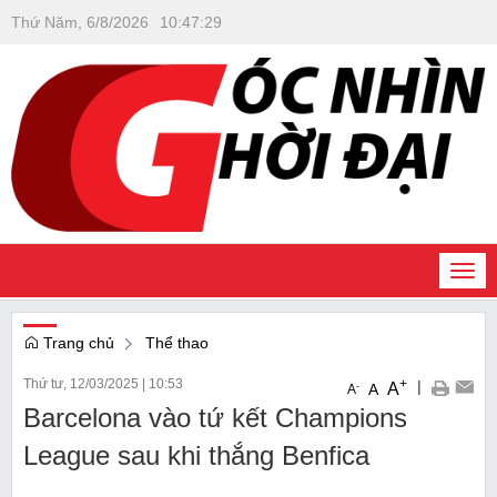
Thứ Năm, 6/8/2026
10
:
47
:
29
Togg
navi
Trang chủ
Thể thao
Thứ tư, 12/03/2025
|
10:53
+
|
A
-
A
A
Barcelona vào tứ kết Champions
League sau khi thắng Benfica