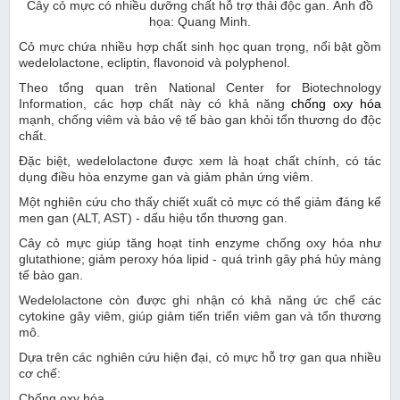
Cây cỏ mực có nhiều dưỡng chất hỗ trợ thải độc gan. Ảnh đồ
họa: Quang Minh.
Cỏ mực chứa nhiều hợp chất sinh học quan trọng, nổi bật gồm
wedelolactone, ecliptin, flavonoid và polyphenol.
Theo tổng quan trên National Center for Biotechnology
Information, các hợp chất này có khả năng
chống oxy hóa
mạnh, chống viêm và bảo vệ tế bào gan khỏi tổn thương do độc
chất.
Đặc biệt, wedelolactone được xem là hoạt chất chính, có tác
dụng điều hòa enzyme gan và giảm phản ứng viêm.
Một nghiên cứu cho thấy chiết xuất cỏ mực có thể giảm đáng kể
men gan (ALT, AST) - dấu hiệu tổn thương gan.
Cây cỏ mực giúp tăng hoạt tính enzyme chống oxy hóa như
glutathione; giảm peroxy hóa lipid - quá trình gây phá hủy màng
tế bào gan.
Wedelolactone còn được ghi nhận có khả năng ức chế các
cytokine gây viêm, giúp giảm tiến triển viêm gan và tổn thương
mô.
Dựa trên các nghiên cứu hiện đại, cỏ mực hỗ trợ gan qua nhiều
cơ chế:
Chống oxy hóa