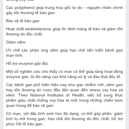
Các polyphenol giúp trung hòa gốc tự do – nguyên nhân chính
gây tổn thương tế bào gan.
Bảo vệ tế bào gan
Hoạt chất wedelolactone giúp ổn định màng tế bào và giảm tổn
thương do độc chất.
Giảm viêm
Ức chế các phản ứng viêm giúp hạn chế tiến triển bệnh gan
mạn tính.
Hỗ trợ enzyme giải độc
Một số nghiên cứu cho thấy cỏ mực có thể giúp tăng hoạt động
enzyme gan, từ đó nâng cao khả năng xử lý và đào thải độc tố.
Các bệnh gan phổ biến hiện nay như gan nhiễm mỡ, viêm gan
hay tổn thương do rượu đều liên quan đến stress oxy hóa và
viêm. Theo National Institutes of Health, việc bổ sung thực
phẩm giàu chất chống oxy hóa là một trong những chiến lược
quan trọng để bảo vệ gan.
Cỏ mực, với đặc tính sinh học đa dạng, có thể góp phần: giảm
tích tụ mỡ trong gan; hạn chế tổn thương do độc chất; hỗ trợ
phục hồi tế bào gan.