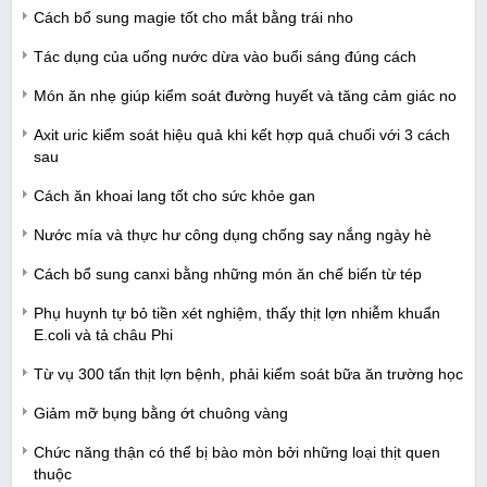
Cách bổ sung magie tốt cho mắt bằng trái nho
Tác dụng của uống nước dừa vào buổi sáng đúng cách
Món ăn nhẹ giúp kiểm soát đường huyết và tăng cảm giác no
Axit uric kiểm soát hiệu quả khi kết hợp quả chuối với 3 cách
sau
Cách ăn khoai lang tốt cho sức khỏe gan
Nước mía và thực hư công dụng chống say nắng ngày hè
Cách bổ sung canxi bằng những món ăn chế biến từ tép
Phụ huynh tự bỏ tiền xét nghiệm, thấy thịt lợn nhiễm khuẩn
E.coli và tả châu Phi
Từ vụ 300 tấn thịt lợn bệnh, phải kiểm soát bữa ăn trường học
Giảm mỡ bụng bằng ớt chuông vàng
Chức năng thận có thể bị bào mòn bởi những loại thịt quen
thuộc