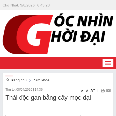
Chủ Nhật, 9/8/2026
6
:
43
:
28
Togg
navi
Trang chủ
Sức khỏe
Thứ tư, 08/04/2026
|
14:36
+
|
A
-
A
A
Thải độc gan bằng cây mọc dại