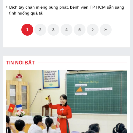
Dịch tay chân miệng bùng phát, bệnh viện TP HCM sẵn sàng
tình huống quá tải
1
2
3
4
5
TIN NỔI BẬT