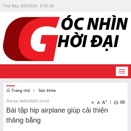
Thứ Bảy, 8/8/2026
8
:
55
:
47
Togg
navi
Trang chủ
Sức khỏe
Thứ ba, 04/02/2025
|
14:42
+
|
A
-
A
A
Bài tập hip airplane giúp cải thiện
thăng bằng