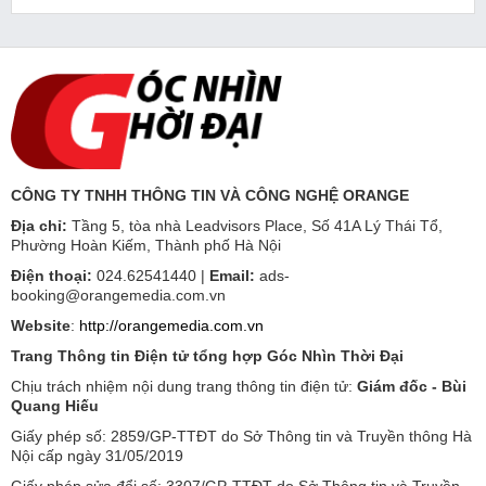
CÔNG TY TNHH THÔNG TIN VÀ CÔNG NGHỆ ORANGE
Địa chỉ:
Tầng 5, tòa nhà Leadvisors Place, Số 41A Lý Thái Tổ,
Phường Hoàn Kiếm, Thành phố Hà Nội
Điện thoại:
024.62541440 |
Email:
ads-
booking@orangemedia.com.vn
Website
:
http://orangemedia.com.vn
Trang Thông tin Điện tử tổng hợp Góc Nhìn Thời Đại
Chịu trách nhiệm nội dung trang thông tin điện tử:
Giám đốc - Bùi
Quang Hiếu
Giấy phép số: 2859/GP-TTĐT do Sở Thông tin và Truyền thông Hà
Nội cấp ngày 31/05/2019
Giấy phép sửa đổi số: 3307/GP-TTĐT do Sở Thông tin và Truyền