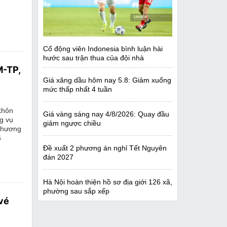
Cổ động viên Indonesia bình luận hài
hước sau trận thua của đội nhà
M-TP,
Giá xăng dầu hôm nay 5.8: Giảm xuống
mức thấp nhất 4 tuần
khôn
Giá vàng sáng nay 4/8/2026: Quay đầu
g vụ
giảm ngược chiều
 Thương
6
Đề xuất 2 phương án nghỉ Tết Nguyên
đán 2027
Hà Nội hoàn thiện hồ sơ địa giới 126 xã,
phường sau sắp xếp
vé