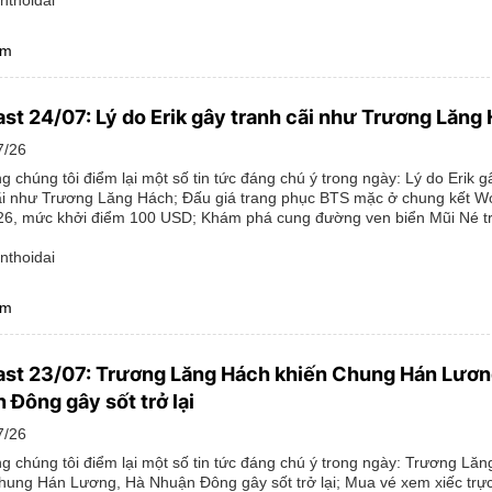
êm
st 24/07: Lý do Erik gây tranh cãi như Trương Lăng
7/26
g chúng tôi điểm lại một số tin tức đáng chú ý trong ngày: Lý do Erik g
ãi như Trương Lăng Hách; Đấu giá trang phục BTS mặc ở chung kết W
6, mức khởi điểm 100 USD; Khám phá cung đường ven biển Mũi Né t
nthoidai
êm
st 23/07: Trương Lăng Hách khiến Chung Hán Lươn
 Đông gây sốt trở lại
7/26
g chúng tôi điểm lại một số tin tức đáng chú ý trong ngày: Trương Lă
hung Hán Lương, Hà Nhuận Đông gây sốt trở lại; Mua vé xem xiếc trực