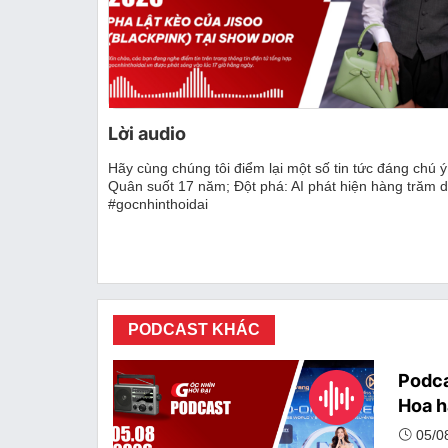
Thị trường
Emagazine
Lời audio
Hãy cùng chúng tôi điểm lại một số tin tức đáng chú 
Quân suốt 17 năm; Đột phá: AI phát hiện hàng trăm d
#gocnhinthoidai
PODCAST KHÁC
Podca
Hoa h
05/0