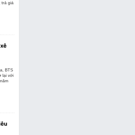
 trả giá
-xê
ra, BTS
lại với
t năm
iêu