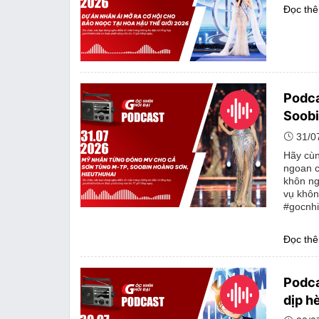
Đọc th
Podca
Soobi
31/0
Hãy cùn
ngoan c
khôn ng
vụ khôn
#gocnhi
Đọc th
Podca
dịp h