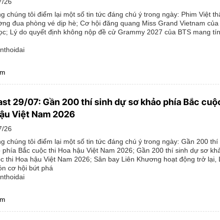
7/26
g chúng tôi điểm lại một số tin tức đáng chú ý trong ngày: Phim Việt th
ờng đua phòng vé dịp hè; Cơ hội đăng quang Miss Grand Vietnam của
c; Lý do quyết định không nộp đề cử Grammy 2027 của BTS mang tính
nthoidai
êm
st 29/07: Gần 200 thí sinh dự sơ khảo phía Bắc cuộc
ậu Việt Nam 2026
7/26
g chúng tôi điểm lại một số tin tức đáng chú ý trong ngày: Gần 200 thí
 phía Bắc cuộc thi Hoa hậu Việt Nam 2026; Gần 200 thí sinh dự sơ kh
c thi Hoa hậu Việt Nam 2026; Sân bay Liên Khương hoạt động trở lại,
n cơ hội bứt phá
nthoidai
êm