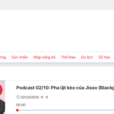
ờng
Sức khỏe
Nhịp sống trẻ
Thể thao
Du lịch
Số hóa
Podcast 02/10: Pha lật kèo của Jisoo (Blackp
02/10/2025
8
00:00