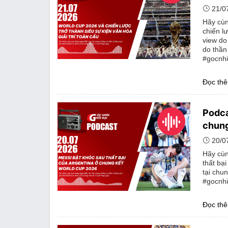
21/0
Hãy cùn
chiến lư
view do
do thần
#gocnhi
Đọc th
Podca
chung
20/0
Hãy cùn
thất bạ
tại chu
#gocnhi
Đọc th