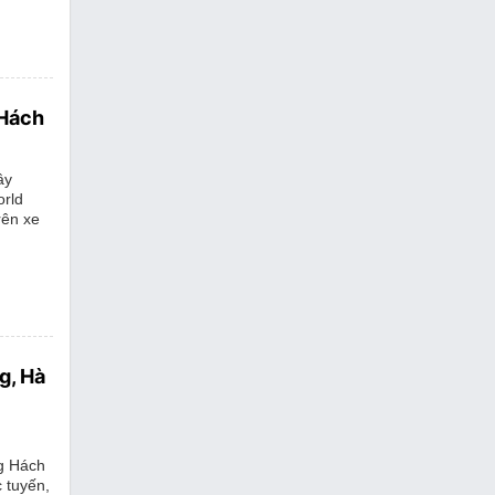
 Hách
ây
orld
rên xe
g, Hà
ng Hách
 tuyến,