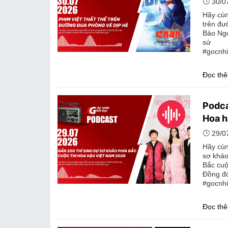
30/0
Hãy cùn
trên đư
Bảo Ngọ
sử
#gocnhi
Đọc th
Podca
Hoa h
29/0
Hãy cùn
sơ khảo
Bắc cuộ
Đồng đó
#gocnhi
Đọc th