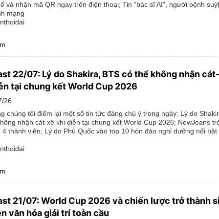
ế và nhận mã QR ngay trên điện thoại; Tin “bác sĩ AI”, người bệnh suýt
nh mạng
nthoidai
êm
st 22/07: Lý do Shakira, BTS có thể không nhận cát
iễn tại chung kết World Cup 2026
7/26
g chúng tôi điểm lại một số tin tức đáng chú ý trong ngày: Lý do Shaki
không nhận cát-xê khi diễn tại chung kết World Cup 2026; NewJeans trở 
h 4 thành viên; Lý do Phú Quốc vào top 10 hòn đảo nghỉ dưỡng nổi bậ
nthoidai
êm
st 21/07: World Cup 2026 và chiến lược trở thành s
n văn hóa giải trí toàn cầu