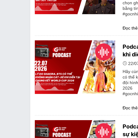
chọn gh
bằng tí
#gocnhi
Đọc th
Podca
khi d
22/0
Hãy cùn
có thể 
đội hìn
2026
#gocnhi
Đọc th
Podca
sự kiệ