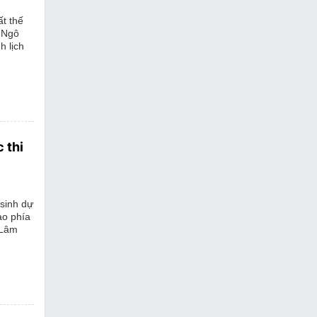
ất thế
 Ngô
 lịch
 thi
 sinh dự
ảo phía
 Lâm