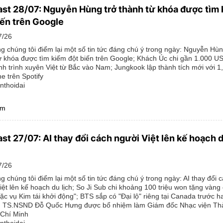
st 28/07: Nguyễn Hùng trở thành từ khóa được tìm
iến trên Google
7/26
g chúng tôi điểm lại một số tin tức đáng chú ý trong ngày: Nguyễn Hùn
ừ khóa được tìm kiếm đột biến trên Google; Khách Úc chi gần 1.000 U
nh trình xuyên Việt từ Bắc vào Nam; Jungkook lập thành tích mới với 1,5
e trên Spotify
nthoidai
êm
st 27/07: AI thay đổi cách người Việt lên kế hoạch 
7/26
g chúng tôi điểm lại một số tin tức đáng chú ý trong ngày: AI thay đổi 
iệt lên kế hoạch du lịch; So Ji Sub chi khoảng 100 triệu won tặng vàng
ặc vụ Kim tái khởi động"; BTS sắp có "Đại lộ" riêng tại Canada trước h
t; TS.NSND Đỗ Quốc Hưng được bổ nhiệm làm Giám đốc Nhạc viện Th
Chí Minh
nthoidai