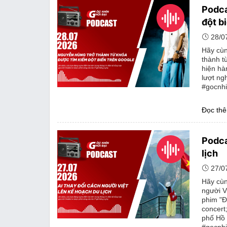
Podca
đột b
28/0
Hãy cùn
thành t
hiện hà
lượt ngh
#gocnhi
Đọc th
Podca
lịch
27/0
Hãy cùn
người V
phim "Đ
concer
phố Hồ 
#gocnhi