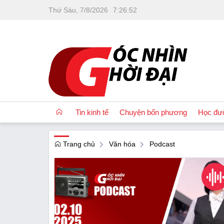
Thứ Sáu, 7/8/2026
7
:
26
:
52
Tin kinh tế
Chuyện bốn phương
Học đư
Trang chủ
Văn hóa
Podcast
OCOP
Quốc tế
Tài chính
Nhà đất