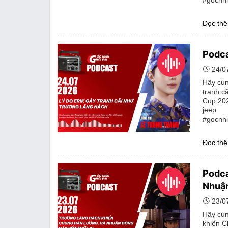
Đọc th
Podca
24/0
Hãy cùn
tranh c
Cup 202
jeep
#gocnhi
Đọc th
Podca
Nhuận
23/0
Hãy cùn
khiến C