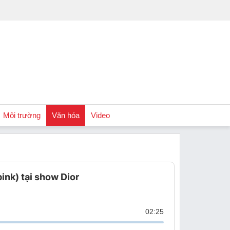
Môi trường
Văn hóa
Video
Chính sách
ink) tại show Dior
Podcast
02:25