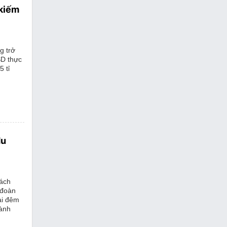
 kiếm
g trở
SD thực
 tỉ
du
cách
 đoàn
ai đêm
ành