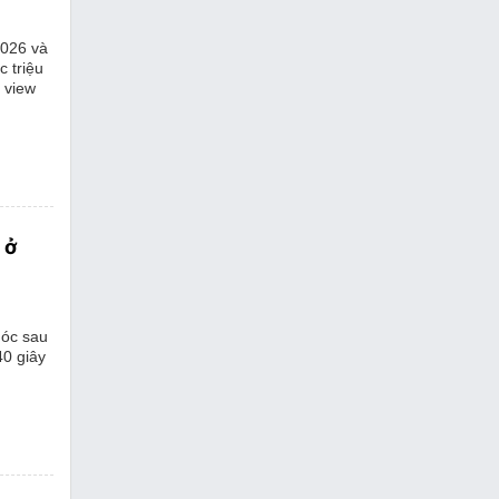
2026 và
c triệu
 view
 ở
hóc sau
40 giây