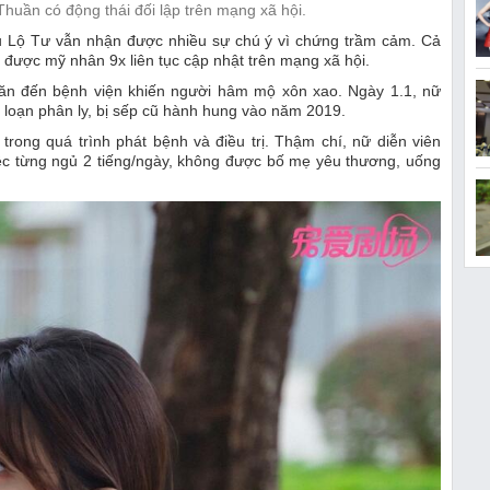
uần có động thái đối lập trên mạng xã hội.
ệu Lộ Tư vẫn nhận được nhiều sự chú ý vì chứng trầm cảm. Cả
u được mỹ nhân 9x liên tục cập nhật trên mạng xã hội.
 lăn đến bệnh viện khiến người hâm mộ xôn xao. Ngày 1.1, nữ
ối loạn phân ly, bị sếp cũ hành hung vào năm 2019.
trong quá trình phát bệnh và điều trị. Thậm chí, nữ diễn viên
 việc từng ngủ 2 tiếng/ngày, không được bố mẹ yêu thương, uống