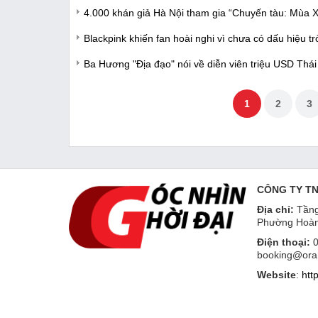
4.000 khán giả Hà Nội tham gia “Chuyến tàu: Mùa
Blackpink khiến fan hoài nghi vì chưa có dấu hiệu trở
Ba Hương "Địa đạo" nói về diễn viên triệu USD Thá
1
2
3
CÔNG TY T
Địa chỉ:
Tầng
Phường Hoàn
Điện thoại:
0
booking@ora
Website
:
htt