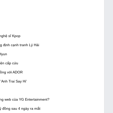
 nghệ sĩ Kpop
ng định cạnh tranh Lý Hải
Hyun
ện cấp cứu
đồng với ADOR
 'Anh Trai Say Hi'
ang web của YG Entertainment?
tỷ đồng sau 4 ngày ra mắt