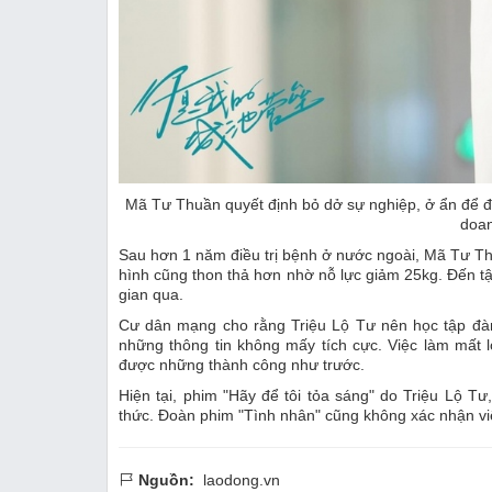
Mã Tư Thuần quyết định bỏ dở sự nghiệp, ở ẩn để đi
doan
Sau hơn 1 năm điều trị bệnh ở nước ngoài, Mã Tư Thuần
hình cũng thon thả hơn nhờ nỗ lực giảm 25kg. Đến tận
gian qua.
Cư dân mạng cho rằng Triệu Lộ Tư nên học tập đàn c
những thông tin không mấy tích cực. Việc làm mất l
được những thành công như trước.
Hiện tại, phim "Hãy để tôi tỏa sáng" do Triệu Lộ T
thức. Đoàn phim "Tình nhân" cũng không xác nhận việ
Nguồn:
laodong.vn