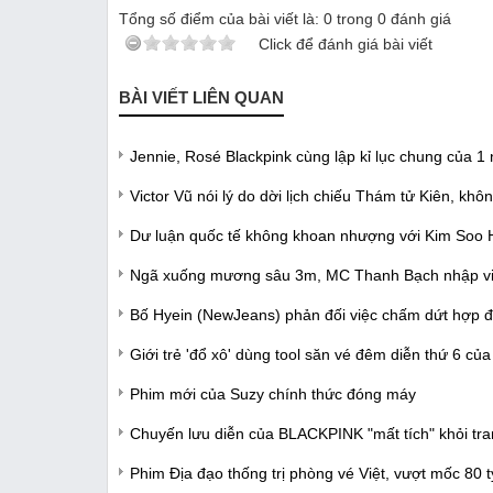
Tổng số điểm của bài viết là:
0
trong
0
đánh giá
Click để đánh giá bài viết
BÀI VIẾT LIÊN QUAN
Jennie, Rosé Blackpink cùng lập kỉ lục chung của 1
Victor Vũ nói lý do dời lịch chiếu Thám tử Kiên, khô
Dư luận quốc tế không khoan nhượng với Kim Soo 
Ngã xuống mương sâu 3m, MC Thanh Bạch nhập vi
Bố Hyein (NewJeans) phản đối việc chấm dứt hợp 
Giới trẻ 'đổ xô' dùng tool săn vé đêm diễn thứ 6 của
Phim mới của Suzy chính thức đóng máy
Chuyến lưu diễn của BLACKPINK "mất tích" khỏi tr
Phim Địa đạo thống trị phòng vé Việt, vượt mốc 80 