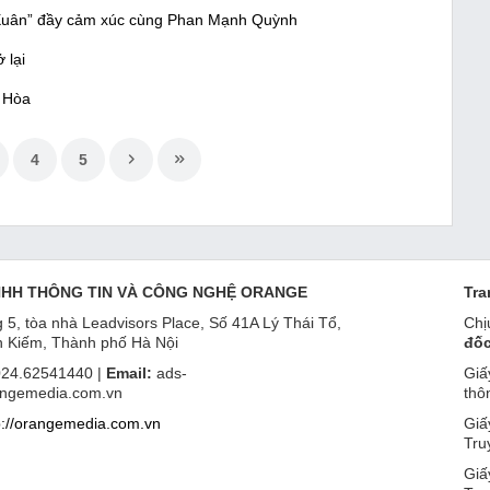
 Xuân” đầy cảm xúc cùng Phan Mạnh Quỳnh
 lại
i Hòa
4
5
NHH THÔNG TIN VÀ CÔNG NGHỆ ORANGE
Tra
 5, tòa nhà Leadvisors Place, Số 41A Lý Thái Tổ,
Chị
 Kiếm, Thành phố Hà Nội
đốc
24.62541440 |
Email:
ads-
Giấ
ngemedia.com.vn
thô
p://orangemedia.com.vn
Giấ
Tru
Giấ