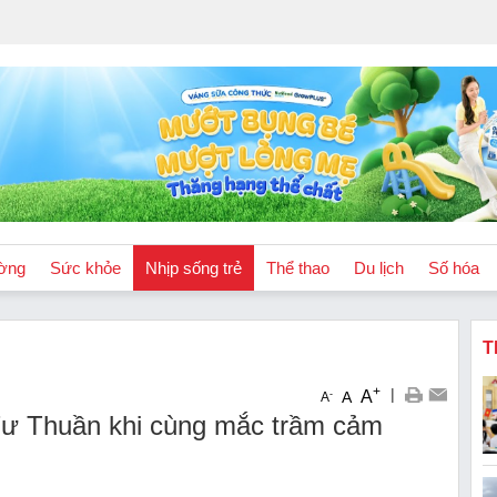
ờng
Sức khỏe
Nhịp sống trẻ
Thể thao
Du lịch
Số hóa
T
+
|
A
-
A
A
 Tư Thuần khi cùng mắc trầm cảm