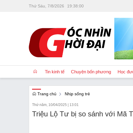
Thứ Sáu, 7/8/2026
19
:
38
:
01
Tin kinh tế
Chuyện bốn phương
Học đư
Trang chủ
Nhịp sống trẻ
OCOP
Thứ năm, 10/04/2025
|
13:01
Quốc tế
Triệu Lộ Tư bị so sánh với Mã
Tài chính
Nhà đất