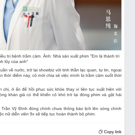
ều trị bệnh trầm cảm. Ảnh: Nhà sản xuất phim "Em là thành trì
h lũy của anh"
 về nước, trở lại showbiz với tinh thần lạc quan, tự tin, ngoại
 thời điểm này, cô mới chia sẻ việc mình bị trầm cảm suốt thời
hị, ở ẩn để hồi phục sức khỏe thay vì liên tục xuất hiện với
òng khán giả có thể khiến cô khó trở lại đóng phim và gặt hái
ư, Trần Vỹ Đình đóng chính chưa thông báo lịch lên sóng chính
c nữ diễn viên 9x sẽ tiếp tục hoàn thành bộ phim.
Copy link