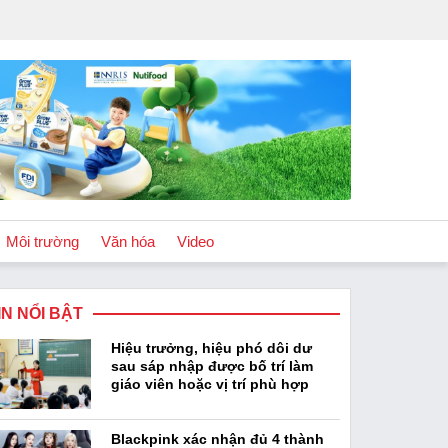
Môi trường
Văn hóa
Video
IN NỔI BẬT
Chính sách
Hiệu trưởng, hiệu phó dôi dư
Podcast
sau sáp nhập được bố trí làm
giáo viên hoặc vị trí phù hợp
Blackpink xác nhận đủ 4 thành