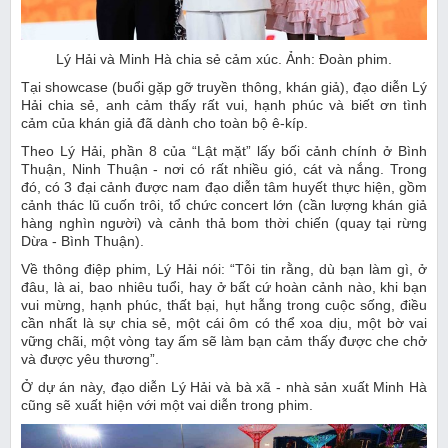
Lý Hải và Minh Hà chia sẻ cảm xúc. Ảnh: Đoàn phim.
Tại showcase (buổi gặp gỡ truyền thông, khán giả), đạo diễn Lý
Hải chia sẻ, anh cảm thấy rất vui, hạnh phúc và biết ơn tình
cảm của khán giả đã dành cho toàn bộ ê-kíp.
Theo Lý Hải, phần 8 của “Lật mặt” lấy bối cảnh chính ở Bình
Thuận, Ninh Thuận - nơi có rất nhiều gió, cát và nắng. Trong
đó, có 3 đại cảnh được nam đạo diễn tâm huyết thực hiện, gồm
cảnh thác lũ cuốn trôi, tổ chức concert lớn (cần lượng khán giả
hàng nghìn người) và cảnh thả bom thời chiến (quay tại rừng
Dừa - Bình Thuận).
Về thông điệp phim, Lý Hải nói: “Tôi tin rằng, dù bạn làm gì, ở
đâu, là ai, bao nhiêu tuổi, hay ở bất cứ hoàn cảnh nào, khi bạn
vui mừng, hạnh phúc, thất bại, hụt hẫng trong cuộc sống, điều
cần nhất là sự chia sẻ, một cái ôm có thể xoa dịu, một bờ vai
vững chãi, một vòng tay ấm sẽ làm bạn cảm thấy được che chở
và được yêu thương”.
Ở dự án này, đạo diễn Lý Hải và bà xã - nhà sản xuất Minh Hà
cũng sẽ xuất hiện với một vai diễn trong phim.