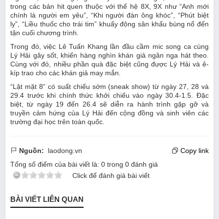
trong các bản hit quen thuộc với thế hệ 8X, 9X như “Anh mới
chính là người em yêu”, “Khi người đàn ông khóc”, “Phút biệt
ly”, “Liều thuốc cho trái tim” khuấy động sân khấu bùng nổ đến
tận cuối chương trình.
Trong đó, việc Lê Tuấn Khang lần đầu cầm mic song ca cùng
Lý Hải gây sốt, khiến hàng nghìn khán giả ngân nga hát theo.
Cùng với đó, nhiều phần quà đặc biệt cũng được Lý Hải và ê-
kíp trao cho các khán giả may mắn.
“Lật mặt 8” có suất chiếu sớm (sneak show) từ ngày 27, 28 và
29.4 trước khi chính thức khởi chiếu vào ngày 30.4-1.5. Đặc
biệt, từ ngày 19 đến 26.4 sẽ diễn ra hành trình gặp gỡ và
truyền cảm hứng của Lý Hải đến cộng đồng và sinh viên các
trường đại học trên toàn quốc.
Nguồn:
laodong.vn
Copy link
Tổng số điểm của bài viết là:
0
trong
0
đánh giá
Click để đánh giá bài viết
BÀI VIẾT LIÊN QUAN