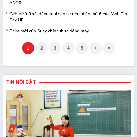
ADOR
Giới trẻ 'đổ xô' dùng tool săn vé đêm diễn thứ 6 của 'Anh Trai
Say Hi'
Phim mới của Suzy chính thức đóng máy
1
2
3
4
5
TIN NỔI BẬT