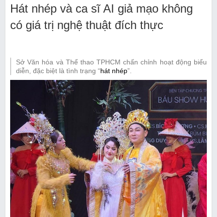
Hát nhép và ca sĩ AI giả mạo không
có giá trị nghệ thuật đích thực
Sở Văn hóa và Thể thao TPHCM chấn chỉnh hoạt động biểu
diễn, đặc biệt là tình trạng “
hát
nhép
”.