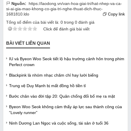
Nguồn:
https://laodong.vn/van-hoa-giai-tri/hat-nhep-va-ca-
si-ai-gia-mao-khong-co-gia-tri-nghe-thuat-dich-thuc-
1681810.ldo
Copy link
Tổng số điểm của bài viết là:
0
trong
0
đánh giá
Click để đánh giá bài viết
BÀI VIẾT LIÊN QUAN
IU và Byeon Woo Seok tiết lộ hậu trường cảnh hôn trong phim
Perfect crown
Blackpink là nhóm nhạc chăm chỉ hay lười biếng
Trung vệ Duy Mạnh bị mất đồng hồ tiền tỉ
Bước chân vào đời tập 20: Quân chống đối bố mẹ ra mặt
Byeon Woo Seok không cảm thấy áp lực sau thành công của
“Lovely runner”
Ninh Dương Lan Ngọc và cuộc sống, tài sản ở tuổi 36