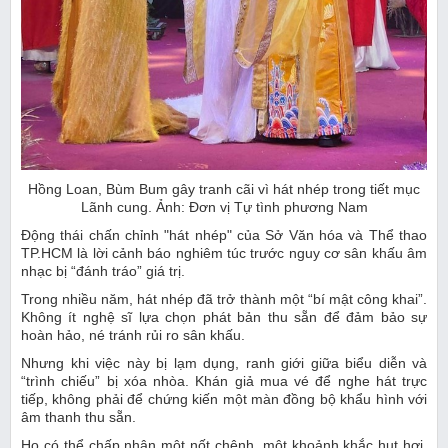
Hồng Loan, Bùm Bum gây tranh cãi vì hát nhép trong tiết mục
Lãnh cung. Ảnh: Đơn vị Tự tình phương Nam
Động thái chấn chỉnh "hát nhép" của Sở Văn hóa và Thể thao
TP.HCM là lời cảnh báo nghiêm túc trước nguy cơ sân khấu âm
nhạc bị “đánh tráo” giá trị.
Trong nhiều năm, hát nhép đã trở thành một “bí mật công khai”.
Không ít nghệ sĩ lựa chọn phát bản thu sẵn để đảm bảo sự
hoàn hảo, né tránh rủi ro sân khấu.
Nhưng khi việc này bị lạm dụng, ranh giới giữa biểu diễn và
“trình chiếu” bị xóa nhòa. Khán giả mua vé để nghe hát trực
tiếp, không phải để chứng kiến một màn đồng bộ khẩu hình với
âm thanh thu sẵn.
Họ có thể chấp nhận một nốt chênh, một khoảnh khắc hụt hơi,