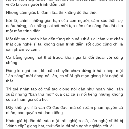
vì đó là con người trình diễn thật.
Nhưng cảm giác bị đánh lừa thì không dễ tha thứ.
Bởi lẽ, chính những giới hạn của con người, cảm xúc thật, sự
ngẫu hứng, cả những sai sót mới tạo nên sức sống lâu dài cho
một màn trình diễn.
Một tiết mục hoàn hảo đến từng nhịp nếu thiếu đi cảm xúc chân
thật của nghệ sĩ tại không gian trình diễn, rốt cuộc cũng chỉ là
sản phẩm vô cảm.
Ca bằng giọng hát thật trước khán giả là đối thoại với công
chúng.
Đáng lo ngại hơn, khi câu chuyện chưa dừng ở hát nhép, một
“làn sóng” mới đang nổi lên, ca sĩ AI giả mạo giọng hát nghệ sĩ
thật.
Trí tuệ nhân tạo có thể tạo giọng nói gần như hoàn hảo, sản
xuất những “bản thu mới” của các ca sĩ nổi tiếng nhưng không
có sự tham gia của họ.
Đây không chỉ là vấn đề đạo đức, mà còn xâm phạm quyền cá
nhân, bản quyền và danh tiếng.
Khán giả bị dẫn dắt vào một trải nghiệm giả, còn nghệ sĩ thì bị
“đánh cắp” giọng hát, thứ vốn là tài sản nghề nghiệp cốt lõi.