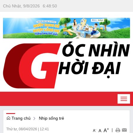
Chủ Nhật, 9/8/2026
6
:
48
:
51
Togg
navi
Trang chủ
Nhịp sống trẻ
Thứ tư, 08/04/2026
|
12:41
+
|
A
-
A
A