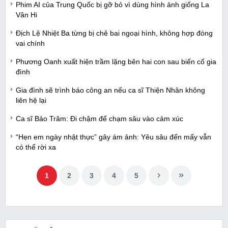
Phim AI của Trung Quốc bị gỡ bỏ vì dùng hình ảnh giống La
Vân Hi
Địch Lệ Nhiệt Ba từng bị chê bai ngoại hình, không hợp đóng
vai chính
Phương Oanh xuất hiện trầm lặng bên hai con sau biến cố gia
đình
Gia đình sẽ trình báo công an nếu ca sĩ Thiện Nhân không
liên hệ lại
Ca sĩ Bảo Trâm: Đi chậm để chạm sâu vào cảm xúc
“Hẹn em ngày nhật thực” gây ám ảnh: Yêu sâu đến mấy vẫn
có thể rời xa
1
2
3
4
5