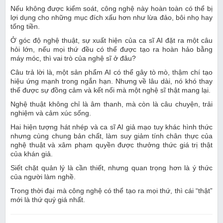
Nếu không được kiểm soát, công nghệ này hoàn toàn có thể bị
lợi dụng cho những mục đích xấu hơn như lừa đảo, bôi nhọ hay
tống tiền.
Ở góc độ nghệ thuật, sự xuất hiện của ca sĩ AI đặt ra một câu
hỏi lớn, nếu mọi thứ đều có thể được tạo ra hoàn hảo bằng
máy móc, thì vai trò của nghệ sĩ ở đâu?
Câu trả lời là, một sản phẩm AI có thể gây tò mò, thậm chí tạo
hiệu ứng mạnh trong ngắn hạn. Nhưng về lâu dài, nó khó thay
thế được sự đồng cảm và kết nối mà một nghệ sĩ thật mang lại.
Nghệ thuật không chỉ là âm thanh, mà còn là câu chuyện, trải
nghiệm và cảm xúc sống.
Hai hiện tượng hát nhép và ca sĩ AI giả mạo tuy khác hình thức
nhưng cùng chung bản chất, làm suy giảm tính chân thực của
nghệ thuật và xâm phạm quyền được thưởng thức giá trị thật
của khán giả.
Siết chặt quản lý là cần thiết, nhưng quan trọng hơn là ý thức
của người làm nghề.
Trong thời đại mà công nghệ có thể tạo ra mọi thứ, thì cái “thật”
mới là thứ quý giá nhất.