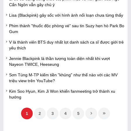
Cẩn Ngôn vẫn gây chú ý
Lisa (Blackpink) gây sốc với hình ảnh nổi loạn chưa từng thấy
Phim thành "thuốc độc phòng vé" sau tin Suzy hẹn hò Park Bo
Gum
V là thành viên BTS duy nhất lọt danh sách ca sĩ được giới trẻ
yêu thích
Jennie Blackpink là thần tượng toàn diện nhất khi vượt
Nayeon TWICE, Heeseung
Sơn Tùng M-TP kiếm tiền "khủng" như thế nào với các MV
triệu view trên YouTube?
Kim Soo Hyun, Kim Ji Won khiến fanmeeting trở thành xu
hướng
1
2
3
4
5