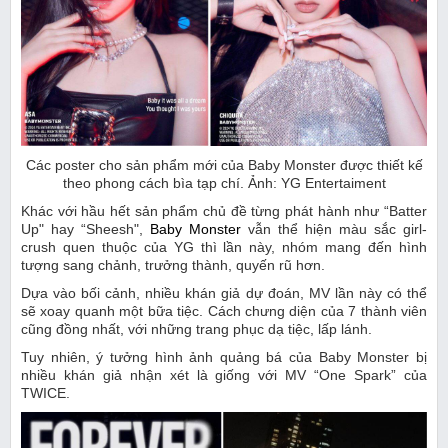
Các poster cho sản phẩm mới của Baby Monster được thiết kế
theo phong cách bìa tạp chí. Ảnh: YG Entertaiment
Khác với hầu hết sản phẩm chủ đề từng phát hành như “Batter
Up" hay “Sheesh",
Baby Monster
vẫn thể hiện màu sắc girl-
crush quen thuộc của YG thì lần này, nhóm mang đến hình
tượng sang chảnh, trưởng thành, quyến rũ hơn.
Dựa vào bối cảnh, nhiều khán giả dự đoán, MV lần này có thể
sẽ xoay quanh một bữa tiệc. Cách chưng diện của 7 thành viên
cũng đồng nhất, với những trang phục dạ tiệc, lấp lánh.
Tuy nhiên, ý tưởng hình ảnh quảng bá của Baby Monster bị
nhiều khán giả nhận xét là giống với MV “One Spark” của
TWICE.