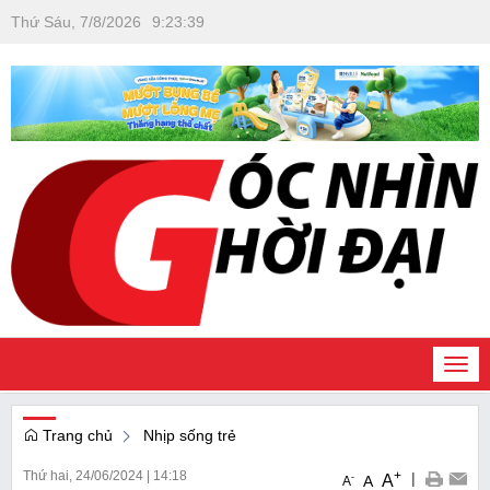
Thứ Sáu, 7/8/2026
9
:
23
:
40
Togg
navi
Trang chủ
Nhịp sống trẻ
Thứ hai, 24/06/2024
|
14:18
+
|
A
-
A
A