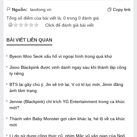
Nguồn:
laodong.vn
Copy link
Tổng số điểm của bài viết là:
0
trong
0
đánh giá
Click để đánh giá bài viết
BÀI VIẾT LIÊN QUAN
Byeon Woo Seok xấu hổ vì ngoại hình trong quá khứ
Jisoo Blackpink được vinh danh ngay sau khi thành lập công
ty riêng
BTS lại gây chú ý: Jin sẽ trở lại, V có kỉ lục mới, Jimin đăng
ảnh tâm trạng
Jennie (Blackpink) chỉ trích YG Entertainment trong ca khúc
mới?
Thành viên Baby Monster gợi cảm khác lạ, hé lộ về ca khúc
mới
Lí do sử dụng công thức cũ, phim Mặc vũ vân gian của Ngô