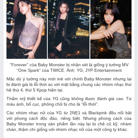
“Forever” của Baby Monster bị nhận xét là giống ý tưởng MV
“One Spark” của TWICE. Ảnh: YG, JYP Entertainment
Mặc dù ý tưởng này mới mẻ với chính Baby Monster nhưng lại
bị đánh giá là lỗi thời so với mặt bằng chung các nhóm nhạc thứ
hệ thứ 4, thứ 5 Kpop hiện tại.
Thẩm mỹ thiết kế của YG cũng không được đánh giá cao. Từ
màu ảnh, bố cục, phông chữ bị cho là “lỗi thời".
Các nhóm nhạc nữ của YG từ 2NE1 và Blackpink đều nổi bật
với phong cách độc đáo, riêng biệt. Nhưng phong cách của
Baby Monster trong sản phẩm lần này lại bị chê cũ kỹ, nhàm
chán, thậm chí giống với nhóm nhạc nữ của một công ty khác.