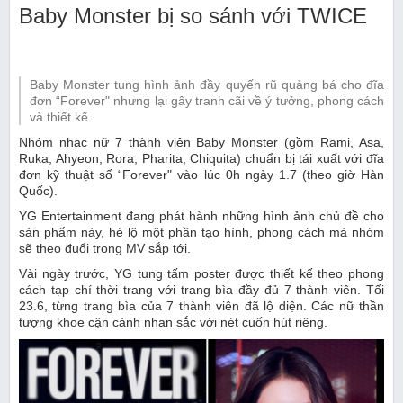
Baby Monster bị so sánh với TWICE
Baby Monster tung hình ảnh đầy quyến rũ quảng bá cho đĩa
đơn “Forever" nhưng lại gây tranh cãi về ý tưởng, phong cách
và thiết kế.
Nhóm nhạc nữ 7 thành viên Baby Monster (gồm Rami, Asa,
Ruka, Ahyeon, Rora, Pharita, Chiquita) chuẩn bị tái xuất với đĩa
đơn kỹ thuật số “Forever" vào lúc 0h ngày 1.7 (theo giờ Hàn
Quốc).
YG Entertainment đang phát hành những hình ảnh chủ đề cho
sản phẩm này, hé lộ một phần tạo hình, phong cách mà nhóm
sẽ theo đuổi trong MV sắp tới.
Vài ngày trước, YG tung tấm poster được thiết kế theo phong
cách tạp chí thời trang với trang bìa đầy đủ 7 thành viên. Tối
23.6, từng trang bìa của 7 thành viên đã lộ diện. Các nữ thần
tượng khoe cận cảnh nhan sắc với nét cuốn hút riêng.