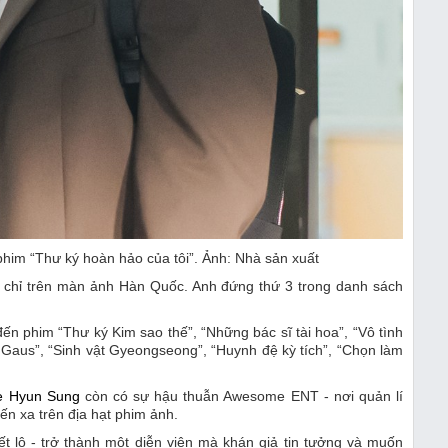
phim “Thư ký hoàn hảo của tôi”. Ảnh: Nhà sản xuất
m chỉ trên màn ảnh Hàn Quốc. Anh đứng thứ 3 trong danh sách
n phim “Thư ký Kim sao thế”, “Những bác sĩ tài hoa”, “Vô tình
ở Gaus”, “Sinh vật Gyeongseong”, “Huynh đệ kỳ tích”, “Chọn làm
e Hyun Sung
còn có sự hậu thuẫn Awesome ENT - nơi quản lí
ến xa trên địa hạt phim ảnh.
 lộ - trở thành một diễn viên mà khán giả tin tưởng và muốn