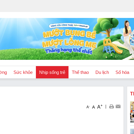
ờng
Sức khỏe
Nhịp sống trẻ
Thể thao
Du lịch
Số hóa
T
+
|
A
-
A
A