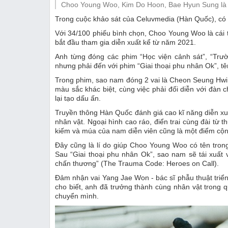
Choo Young Woo, Kim Do Hoon, Bae Hyun Sung là 3
Thị trường
Trong cuộc khảo sát của Celuvmedia (Hàn Quốc), có
Emagazine
Với 34/100 phiếu bình chọn, Choo Young Woo là cái 
bắt đầu tham gia diễn xuất kể từ năm 2021.
Anh từng đóng các phim “Học viện cảnh sát”, “Trườn
nhưng phải đến với phim “Giai thoại phu nhân Ok”, tên
Trong phim, sao nam đóng 2 vai là Cheon Seung Hwi
màu sắc khác biệt, cùng việc phải đối diễn với đàn
lại tạo dấu ấn.
Truyền thông Hàn Quốc đánh giá cao kĩ năng diễn xuấ
nhân vật. Ngoại hình cao ráo, điển trai cùng đài từ t
kiếm và múa của nam diễn viên cũng là một điểm cộn
Đây cũng là lí do giúp Choo Young Woo có tên tro
Sau “Giai thoại phu nhân Ok”, sao nam sẽ tái xuấ
chấn thương” (The Trauma Code: Heroes on Call).
Đảm nhận vai Yang Jae Won - bác sĩ phẫu thuật triển
cho biết, anh đã trưởng thành cùng nhân vật trong qu
chuyển mình.