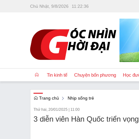
Chủ Nhật, 9/8/2026
11
:
22
:
37
Tin kinh tế
Chuyện bốn phương
Học đư
Trang chủ
Nhịp sống trẻ
OCOP
Thứ hai, 20/01/2025
|
11:00
Quốc tế
3 diễn viên Hàn Quốc triển vọng
Tài chính
Nhà đất