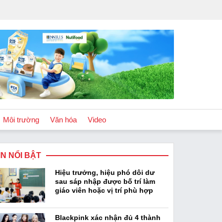
Môi trường
Văn hóa
Video
IN NỔI BẬT
Chính sách
Hiệu trưởng, hiệu phó dôi dư
Podcast
sau sáp nhập được bố trí làm
giáo viên hoặc vị trí phù hợp
Blackpink xác nhận đủ 4 thành