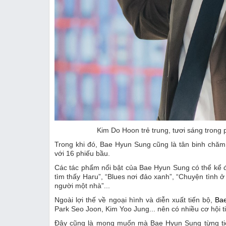
Kim Do Hoon trẻ trung, tươi sáng trong 
Trong khi đó, Bae Hyun Sung cũng là tân binh chă
với 16 phiếu bầu.
Các tác phẩm nổi bật của Bae Hyun Sung có thể kể đế
tìm thấy Haru”, “Blues nơi đảo xanh”, “Chuyện tình 
người một nhà”...
Ngoài lợi thế về ngoại hình và diễn xuất tiến bộ,
Ba
Park Seo Joon, Kim Yoo Jung... nên có nhiều cơ hội ti
Đây cũng là mong muốn mà Bae Hyun Sung từng tiết