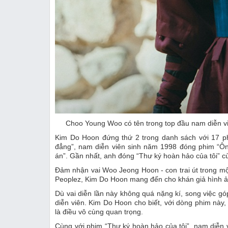
Choo Young Woo có tên trong top đầu nam diễn v
Kim Do Hoon đứng thứ 2 trong danh sách với 17 ph
đẳng”, nam diễn viên sinh năm 1998 đóng phim “Ông
án”. Gần nhất, anh đóng “Thư ký hoàn hảo của tôi” c
Đảm nhận vai Woo Jeong Hoon - con trai út trong một
Peoplez, Kim Do Hoon mang đến cho khán giả hình ảnh
Dù vai diễn lần này không quá nặng kí, song việc 
diễn viên. Kim Do Hoon cho biết, với dòng phim này,
là điều vô cùng quan trọng.
Cùng với phim “Thư ký hoàn hảo của tôi”, nam diễn v