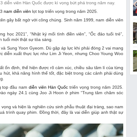
 diễn viên Hàn Quốc được kì vọng bứt phá trong năm nay.
 3
nam diễn viên
lọt top triển vọng trong năm 2025.
tên gây bất ngờ với công chúng. Sinh năm 1999, nam diễn viên
g học 2021”, “Nhật ký mối tình điền viên”, “Ốc đảo tuổi trẻ”,
 tuổi mới thật sự tỏa sáng.
 và Sung Yoon Gyeom. Dù gặp áp lực khi phải đóng 2 vai mang
 chị diễn xuất thực lực như Lim Ji Yeon, nhưng Choo Young Woo
t ổn định, thể hiện được rõ cảm xúc, chiều sâu tâm lí của từng
hu hút, khả năng hình thể tốt, đặc biệt trong các cảnh phải dùng
g.
ng top đầu nam
diễn viên Hàn Quốc
triển vọng trong năm 2025.
t vào ngày 24.1 cùng Joo Ji Hoon ở phim “Trung tâm chăm sóc
 vọng và hiện là nghiên cứu sinh phẫu thuật đại tràng, sao nam
á trình quay phim. Đồng thời, đây là vai diễn giúp anh thật sự