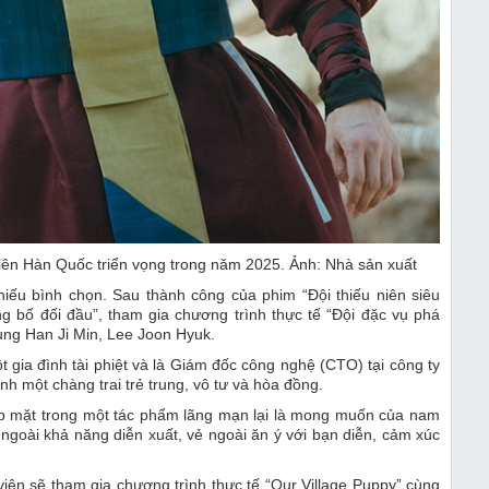
iên Hàn Quốc triển vọng trong năm 2025. Ảnh: Nhà sản xuất
iếu bình chọn. Sau thành công của phim “Đội thiếu niên siêu
 bố đối đầu”, tham gia chương trình thực tế “Đội đặc vụ phá
ùng Han Ji Min, Lee Joon Hyuk.
 gia đình tài phiệt và là Giám đốc công nghệ (CTO) tại công ty
 một chàng trai trẻ trung, vô tư và hòa đồng.
góp mặt trong một tác phẩm lãng mạn lại là mong muốn của nam
 ngoài khả năng diễn xuất, vẻ ngoài ăn ý với bạn diễn, cảm xúc
iên sẽ tham gia chương trình thực tế “Our Village Puppy” cùng