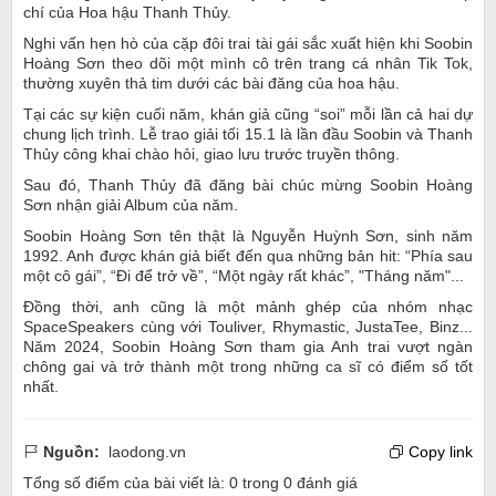
chí của Hoa hậu Thanh Thủy.
Nghi vấn hẹn hò của cặp đôi trai tài gái sắc xuất hiện khi Soobin
Hoàng Sơn theo dõi một mình cô trên trang cá nhân Tik Tok,
thường xuyên thả tim dưới các bài đăng của hoa hậu.
Tại các sự kiện cuối năm, khán giả cũng “soi” mỗi lần cả hai dự
chung lịch trình. Lễ trao giải tối 15.1 là lần đầu Soobin và Thanh
Thủy công khai chào hỏi, giao lưu trước truyền thông.
Sau đó, Thanh Thủy đã đăng bài chúc mừng Soobin Hoàng
Sơn nhận giải Album của năm.
Soobin Hoàng Sơn tên thật là Nguyễn Huỳnh Sơn, sinh năm
1992. Anh được khán giả biết đến qua những bản hit: “Phía sau
một cô gái”, “Đi để trở về”, “Một ngày rất khác”, "Tháng năm"...
Đồng thời, anh cũng là một mảnh ghép của nhóm nhạc
SpaceSpeakers cùng với Touliver, Rhymastic, JustaTee, Binz...
Năm 2024, Soobin Hoàng Sơn tham gia Anh trai vượt ngàn
chông gai và trở thành một trong những ca sĩ có điểm số tốt
nhất.
Nguồn:
laodong.vn
Copy link
Tổng số điểm của bài viết là:
0
trong
0
đánh giá