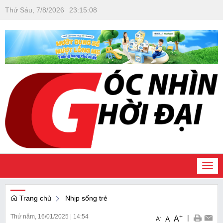
Thứ Sáu, 7/8/2026
23
:
15
:
09
Togg
navi
Trang chủ
Nhịp sống trẻ
Thứ năm, 16/01/2025
|
14:54
+
|
A
-
A
A