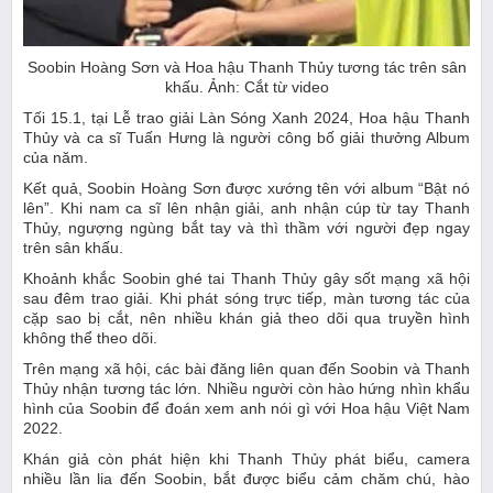
Soobin Hoàng Sơn và Hoa hậu Thanh Thủy tương tác trên sân
khấu. Ảnh: Cắt từ video
Tối 15.1, tại Lễ trao giải Làn Sóng Xanh 2024, Hoa hậu Thanh
Thủy và ca sĩ Tuấn Hưng là người công bố giải thưởng Album
của năm.
Kết quả, Soobin Hoàng Sơn được xướng tên với album “Bật nó
lên”. Khi nam ca sĩ lên nhận giải, anh nhận cúp từ tay Thanh
Thủy, ngượng ngùng bắt tay và thì thầm với người đẹp ngay
trên sân khấu.
Khoảnh khắc Soobin ghé tai Thanh Thủy gây sốt mạng xã hội
sau đêm trao giải. Khi phát sóng trực tiếp, màn tương tác của
cặp sao bị cắt, nên nhiều khán giả theo dõi qua truyền hình
không thể theo dõi.
Trên mạng xã hội, các bài đăng liên quan đến Soobin và Thanh
Thủy nhận tương tác lớn. Nhiều người còn hào hứng nhìn khẩu
hình của Soobin để đoán xem anh nói gì với Hoa hậu Việt Nam
2022.
Khán giả còn phát hiện khi Thanh Thủy phát biểu, camera
nhiều lần lia đến Soobin, bắt được biểu cảm chăm chú, hào