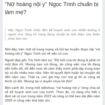
"Nữ hoàng nội y" Ngọc Trinh chuẩn bị
làm mẹ?
Việc Ngọc Trinh nhắc đến kế hoạch sinh con khiến không ít
người cho rằng cô nàng đang chuẩn bị tinh thần cho thiên
chức làm mẹ.
Mới đây, trên một số trang mạng xã hội lan truyền đoạn clip "nữ
hoàng nội y" Ngọc Trinh nói về việc có con.
Người đẹp gốc Trà Vinh tâm sự: "Độ tuổi của tôi đúng là phải có
một đứa rồi. Nhưng bạn nói đúng, do công việc của tôi đang
tiến triển tốt, tốt đến mức tôi cảm thấy mình phải tập trung toàn
bộ vô đó nhiều hơn nữa. Nên tôi quyết định hoãn lại chuyện đó
đến năm sau. Thật ra, con gái hay con trai gì thì ai cũng sẽ
thích có đôi. Nhưng tại vì duyên chưa tới thôi".
Bên cạnh đó, trong một talkshow, “nữ hoàng nội y” từng chia sẻ
về kế hoạch sinh con của mình. Theo đó, cô nàng cho biết ý
định sẽ có con trong năm 2023 và cũng có thể kéo dài đến năm
2025 vì công việc khá bận rộn.