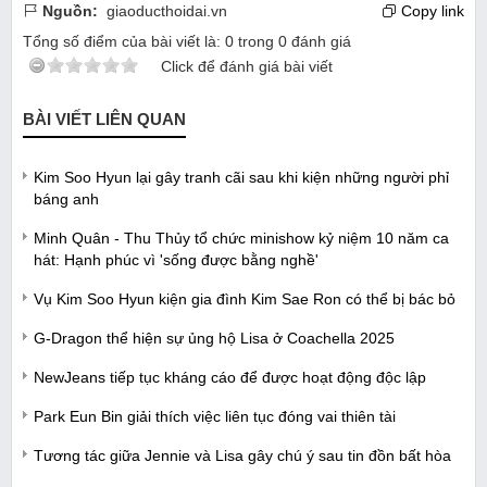
Nguồn:
giaoducthoidai.vn
Copy link
Tổng số điểm của bài viết là:
0
trong
0
đánh giá
Click để đánh giá bài viết
BÀI VIẾT LIÊN QUAN
Kim Soo Hyun lại gây tranh cãi sau khi kiện những người phỉ
báng anh
Minh Quân - Thu Thủy tổ chức minishow kỷ niệm 10 năm ca
hát: Hạnh phúc vì 'sống được bằng nghề'
Vụ Kim Soo Hyun kiện gia đình Kim Sae Ron có thể bị bác bỏ
G-Dragon thể hiện sự ủng hộ Lisa ở Coachella 2025
NewJeans tiếp tục kháng cáo để được hoạt động độc lập
Park Eun Bin giải thích việc liên tục đóng vai thiên tài
Tương tác giữa Jennie và Lisa gây chú ý sau tin đồn bất hòa