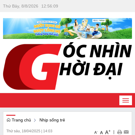
Thứ Bảy, 8/8/2026
12
:
56
:
10
Togg
navi
Trang chủ
Nhịp sống trẻ
Thứ sáu, 18/04/2025
|
14:03
+
|
A
-
A
A