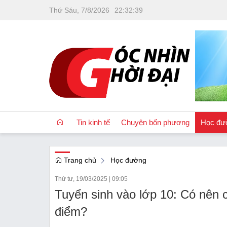
Thứ Sáu, 7/8/2026
22
:
32
:
40
Tin kinh tế
Chuyện bốn phương
Học đư
Trang chủ
Học đường
OCOP
Thứ tư, 19/03/2025
|
09:05
Quốc tế
Tuyển sinh vào lớp 10: Có nên 
Tài chính
điểm?
Nhà đất