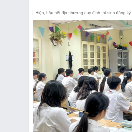
Thị trường
Hiện, hầu hết địa phương quy định thí sinh đăng ký 
Emagazine