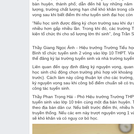
bàn huyện, thành phố; dẫn đến hệ lụy những năm k
lượng, trường chất lượng hạn chế khó khăn trong côn
vọng sau khi biết điểm thi như tuyển sinh đại học còn
“Nếu học sinh được đăng ký chọn trường sau khi dự thi
nhiều hơn gấp nhiều lần. Trong khi đó, các trường 
kiện tổ chức thi cho số lượng lớn thí sinh”, ông Trần 
Thầy Giang Ngọc Ảnh - Hiệu trưởng Trường Tiểu học
Bình tổ chức tuyển sinh 2 vòng vào lớp 10 THPT. Vòn
thể đăng ký lại trường tuyển sinh và nhà trường tuyển 
Liên quan đến quy định đăng ký nguyện vọng, quan đ
học sinh chủ động chọn trường phù hợp với khoảng 
trước). Cách làm này cũng thuận lợi cho các trường
ký nguyện vọng sau khi công bố điểm chuẩn sẽ có trư
công tác tuyển sinh.
Thầy Phan Trọng Hải - Phó Hiệu trưởng Trường THPT
tuyển sinh vào lớp 10 trên cùng một địa bàn huyện.
theo địa bàn dân cư. Nếu biết trước điểm thi, nhiều
truyền thống. Nếu các em này trượt nguyện vọng 1 và
sẽ khó khăn và có nguy cơ bỏ học.