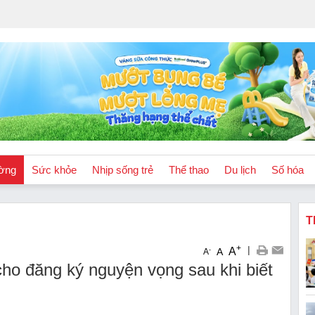
ờng
Sức khỏe
Nhịp sống trẻ
Thể thao
Du lịch
Số hóa
T
+
|
A
-
A
A
cho đăng ký nguyện vọng sau khi biết