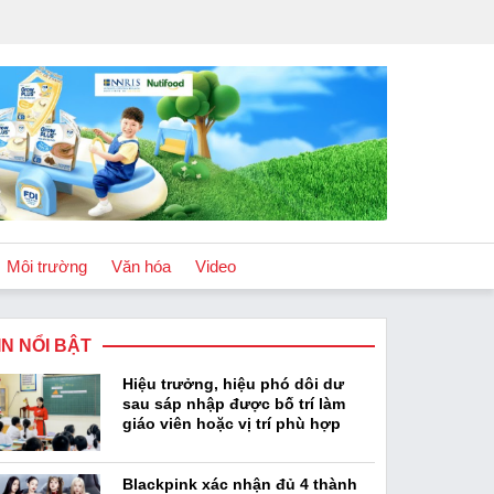
Môi trường
Văn hóa
Video
IN NỔI BẬT
Chính sách
Hiệu trưởng, hiệu phó dôi dư
Podcast
sau sáp nhập được bố trí làm
giáo viên hoặc vị trí phù hợp
Blackpink xác nhận đủ 4 thành