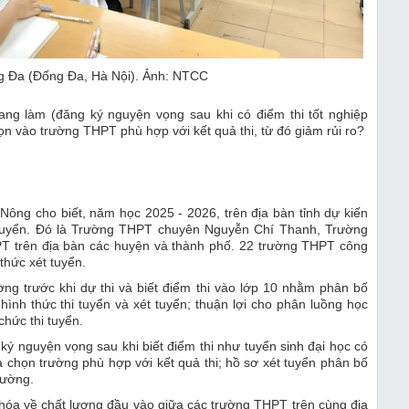
 Đa (Đống Đa, Hà Nội). Ảnh: NTCC
ang làm (đăng ký nguyện vọng sau khi có điểm thi tốt nghiệp
ọn vào trường THPT phù hợp với kết quả thi, từ đó giảm rủi ro?
ng cho biết, năm học 2025 - 2026, trên địa bàn tỉnh dự kiến
hi tuyển. Đó là Trường THPT chuyên Nguyễn Chí Thanh, Trường
PT trên địa bàn các huyện và thành phố. 22 trường THPT công
 thức xét tuyển.
ờng trước khi dự thi và biết điểm thi vào lớp 10 nhằm phân bố
ình thức thi tuyển và xét tuyển; thuận lợi cho phân luồng học
hức thi tuyển.
ký nguyện vọng sau khi biết điểm thi như tuyển sinh đại học có
 chọn trường phù hợp với kết quả thi; hồ sơ xét tuyển phân bố
rường.
 hóa về chất lượng đầu vào giữa các trường THPT trên cùng địa