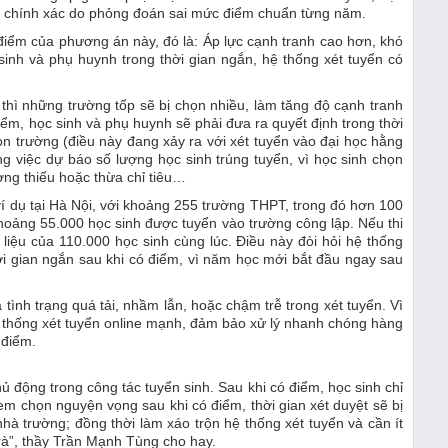
ng chính xác do phỏng đoán sai mức điểm chuẩn từng năm.
điểm của phương án này, đó là: Áp lực cạnh tranh cao hơn, khó
sinh và phụ huynh trong thời gian ngắn, hệ thống xét tuyển có
 thì những trường tốp sẽ bị chọn nhiều, làm tăng độ cạnh tranh
iểm, học sinh và phụ huynh sẽ phải đưa ra quyết định trong thời
ọn trường (điều này đang xảy ra với xét tuyển vào đại học hằng
g việc dự báo số lượng học sinh trúng tuyển, vì học sinh chọn
ờng thiếu hoặc thừa chỉ tiêu…
í dụ tại Hà Nội, với khoảng 255 trường THPT, trong đó hơn 100
khoảng 55.000 học sinh được tuyển vào trường công lập. Nếu thi
liệu của 110.000 học sinh cùng lúc. Điều này đòi hỏi hệ thống
hời gian ngắn sau khi có điểm, vì năm học mới bắt đầu ngay sau
tình trạng quá tải, nhầm lẫn, hoặc chậm trễ trong xét tuyển. Vì
 thống xét tuyển online mạnh, đảm bảo xử lý nhanh chóng hàng
 điểm.
ủ động trong công tác tuyển sinh. Sau khi có điểm, học sinh chỉ
m chọn nguyện vọng sau khi có điểm, thời gian xét duyệt sẽ bị
nhà trường; đồng thời làm xáo trộn hệ thống xét tuyển và cần ít
trà”, thầy Trần Mạnh Tùng cho hay.