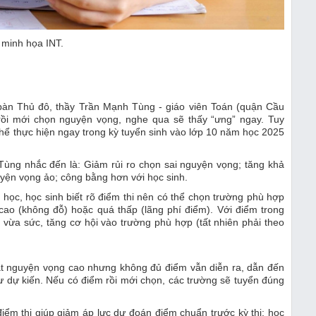
 minh họa INT.
a bàn Thủ đô, thầy Trần Mạnh Tùng - giáo viên Toán (quận Cầu
 rồi mới chọn nguyện vọng, nghe qua sẽ thấy “ưng” ngay. Tuy
hể thực hiện ngay trong kỳ tuyển sinh vào lớp 10 năm học 2025
ng nhắc đến là: Giảm rủi ro chọn sai nguyện vọng; tăng khả
yện vọng ảo; công bằng hơn với học sinh.
học, học sinh biết rõ điểm thi nên có thể chọn trường phù hợp
 cao (không đỗ) hoặc quá thấp (lãng phí điểm). Với điểm trong
 vừa sức, tăng cơ hội vào trường phù hợp (tất nhiên phải theo
đặt nguyện vọng cao nhưng không đủ điểm vẫn diễn ra, dẫn đến
 dự kiến. Nếu có điểm rồi mới chọn, các trường sẽ tuyển đúng
iểm thi giúp giảm áp lực dự đoán điểm chuẩn trước kỳ thi; học