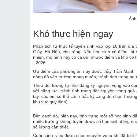
Ảnh
Khó thực hiện ngay
Phân tích từ thực tế tuyển sinh vào lớp 10 trên đị
Giấy, Hà Nội), cho rằng: Nếu học sinh có điểm thi
nhiên, mô hình này có cả ưu, nhược điểm và khó có t
- 2026.
Ưu điểm của phương án này được thầy Trần Mạnh Tù
năng đỗ vào trường mong muốn; tránh tình trạng ngu
Theo đó, tương tự như đăng ký nguyện vọng vào đại 
với năng lực, tránh tình trạng đặt nguyện vọng quá
tay, các em có thể cân nhắc kỹ càng để chọn trường
khu vực quy định).
Bên cạnh đó, hiện nay, tình trạng một số học sinh 
nhiều trường không tuyển được số học sinh đúng như
số lượng cần thiết.
Cuối cùng, việc được chọn nguyện vọng khi đã biết đ