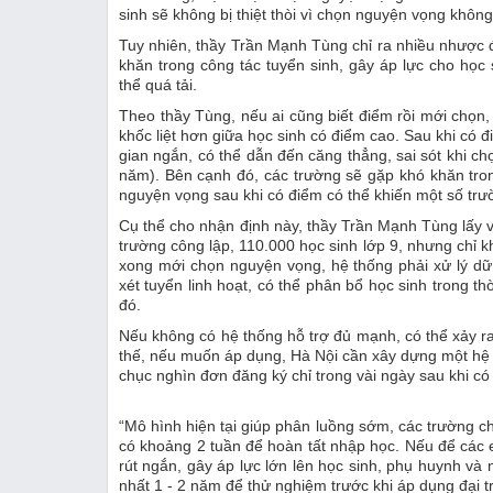
sinh sẽ không bị thiệt thòi vì chọn nguyện vọng khô
Tuy nhiên, thầy Trần Mạnh Tùng chỉ ra nhiều nhược 
khăn trong công tác tuyển sinh, gây áp lực cho học 
thể quá tải.
Theo thầy Tùng, nếu ai cũng biết điểm rồi mới chọn,
khốc liệt hơn giữa học sinh có điểm cao. Sau khi có đ
gian ngắn, có thể dẫn đến căng thẳng, sai sót khi ch
năm). Bên cạnh đó, các trường sẽ gặp khó khăn tron
nguyện vọng sau khi có điểm có thể khiến một số trư
Cụ thể cho nhận định này, thầy Trần Mạnh Tùng lấy v
trường công lập, 110.000 học sinh lớp 9, nhưng chỉ 
xong mới chọn nguyện vọng, hệ thống phải xử lý dữ 
xét tuyển linh hoạt, có thể phân bổ học sinh trong t
đó.
Nếu không có hệ thống hỗ trợ đủ mạnh, có thể xảy ra 
thế, nếu muốn áp dụng, Hà Nội cần xây dựng một hệ
chục nghìn đơn đăng ký chỉ trong vài ngày sau khi có
“Mô hình hiện tại giúp phân luồng sớm, các trường ch
có khoảng 2 tuần để hoàn tất nhập học. Nếu để các e
rút ngắn, gây áp lực lớn lên học sinh, phụ huynh và 
nhất 1 - 2 năm để thử nghiệm trước khi áp dụng đại 