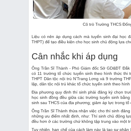
Cô trò Trường THCS Đống
Liệu có nên áp dụng cách mà tuyển sinh đại học đ
THPT) để tạo điều kiện cho học sinh chủ động lựa ch
Cân nhắc khi áp dụng
Ông Trần Sĩ Thành - Phó Giám đốc Sở GD&ĐT Đắk Nô
có 11 trường tổ chức tuyển sinh theo hình thức t
THPT Dân tộc nội trú N’Trang Lơng và 9 trường TH
lập, dân tộc nội trú khác tổ chức tuyển sinh theo hình
Địa phương quy định thí sinh phải đăng ký chọn trư
học sinh đồng đều giữa các trường tuyển sinh bằng h
sinh sau THCS của địa phương; giảm áp lực trong tổ c
Ông Trần Sĩ Thành thừa nhận việc cho thí sinh đăng 
những ưu điểm nhất định, như: Thí sinh chủ động lựa
đều hơn ở các trường chứ không tập trung vào một t
Tuy nhiên, hạn chế của cách làm này là tạo sự phân