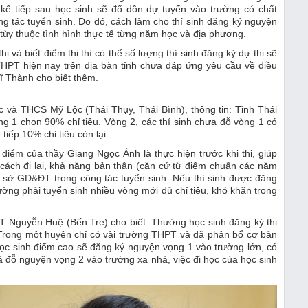
ế tiếp sau học sinh sẽ đổ dồn dự tuyển vào trường có chất
g tác tuyển sinh. Do đó, cách làm cho thí sinh đăng ký nguyện
 tùy thuộc tình hình thực tế từng năm học và địa phương.
 và biết điểm thi thì có thể số lượng thí sinh đăng ký dự thi sẽ
THPT hiện nay trên địa bàn tỉnh chưa đáp ứng yêu cầu về điều
Sĩ Thành cho biết thêm.
 và THCS Mỹ Lộc (Thái Thụy, Thái Bình), thông tin: Tỉnh Thái
g 1 chọn 90% chỉ tiêu. Vòng 2, các thí sinh chưa đỗ vòng 1 có
tiếp 10% chỉ tiêu còn lại.
iểm của thầy Giang Ngọc Ảnh là thực hiện trước khi thi, giúp
cách đi lại, khả năng bản thân (căn cứ từ điểm chuẩn các năm
, sở GD&ĐT trong công tác tuyển sinh. Nếu thí sinh được đăng
ờng phải tuyển sinh nhiều vòng mới đủ chỉ tiêu, khó khăn trong
 Nguyễn Huệ (Bến Tre) cho biết: Thường học sinh đăng ký thi
 Trong một huyện chỉ có vài trường THPT và đã phân bổ cơ bản
 học sinh điểm cao sẽ đăng ký nguyện vọng 1 vào trường lớn, có
 đỗ nguyện vọng 2 vào trường xa nhà, việc đi học của học sinh