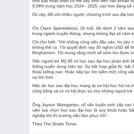
như luật hoặc MBA có thể đẩy sinh viên vào khoản nợ
9,08% trong năm học 2024 - 2025, cao hơn đáng kể s
Dù vậy, đối với nhiều người, chương trình sau đại học
Chị Claire Speredelozzi, 26 tuổi, đã dành 2 năm sa
trong ngành truyền thông, nhưng không đạt số năm 
Chị cho biết: “Với những công việc đầu vào, họ yêu 
không thể có. Tôi quyết định vay 30 nghìn USD để th
Binghamton. Tôi mong rằng mình sẽ sớm tìm được việ
Việc người trẻ Mỹ đổ xô học sau đại học phản ánh kh
thống tuyển dụng hiện tại. Sự kết hợp giữa AI, bất 
thoái lưỡng nan: Hoặc tiếp tục tìm kiếm một công vi
nợ lớn hơn.
Mặc dù học sau đại học mang lại cơ hội học hỏi và m
công bằng và có cơ hội thực sự cho những người trẻ 
Ông Jayson Weingarten, cố vấn tuyển sinh cấp cao t
viên lựa chọn học sau đại học là suy thoái hoặc b
nghiệp khi thị trường việc làm phục hồi”.
Theo The Straits Times