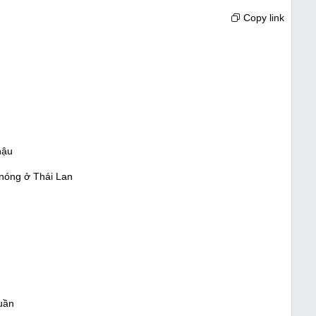
Copy link
hậu
 nóng ở Thái Lan
uần