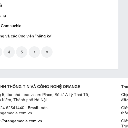
ối
 phụ
 ở Campuchia
ng và các ứng viên "nặng ký"
4
5
NHH THÔNG TIN VÀ CÔNG NGHỆ ORANGE
Tra
 5, tòa nhà Leadvisors Place, Số 41A Lý Thái Tổ,
Chị
 Kiếm, Thành phố Hà Nội
đốc
24.62541440 |
Email:
ads-
Giấ
ngemedia.com.vn
thô
p://orangemedia.com.vn
Giấ
Tru