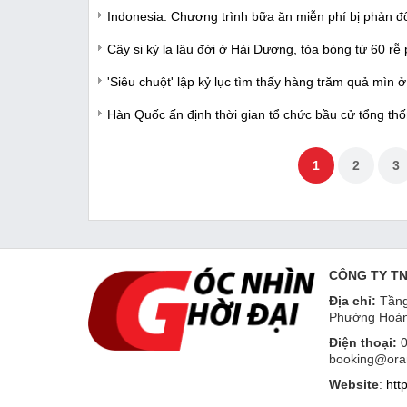
Indonesia: Chương trình bữa ăn miễn phí bị phản đ
Cây si kỳ lạ lâu đời ở Hải Dương, tỏa bóng từ 60 rễ
'Siêu chuột' lập kỷ lục tìm thấy hàng trăm quả mìn
Hàn Quốc ấn định thời gian tổ chức bầu cử tổng thố
1
2
3
CÔNG TY T
Địa chỉ:
Tầng
Phường Hoàn
Điện thoại:
0
booking@ora
Website
:
htt