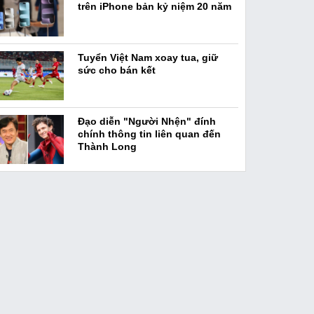
trên iPhone bản kỷ niệm 20 năm
Tuyển Việt Nam xoay tua, giữ
sức cho bán kết
Đạo diễn "Người Nhện" đính
chính thông tin liên quan đến
Thành Long