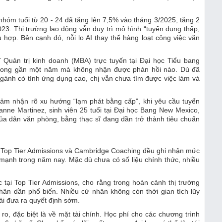
nhóm tuổi từ 20 - 24 đã tăng lên 7,5% vào tháng 3/2025, tăng 2
23. Thị trường lao động vẫn duy trì mô hình “tuyển dụng thấp,
ù hợp. Bên cạnh đó, nỗi lo AI thay thế hàng loạt công việc văn
ĩ Quản trị kinh doanh (MBA) trực tuyến tại Đại học Tiểu bang
 trong gần một năm mà không nhận được phản hồi nào. Dù đã
gành có tính ứng dụng cao, chị vẫn chưa tìm được việc làm và
 cảm nhận rõ xu hướng “lạm phát bằng cấp”, khi yêu cầu tuyển
anne Martinez, sinh viên 25 tuổi tại Đại học Bang New Mexico,
 của dân văn phòng, bằng thạc sĩ đang dần trở thành tiêu chuẩn
e, Top Tier Admissions và Cambridge Coaching đều ghi nhận mức
mạnh trong năm nay. Mặc dù chưa có số liệu chính thức, nhiều
c tại Top Tier Admissions, cho rằng trong hoàn cảnh thị trường
nhân dần phổ biến. Nhiều cử nhân không còn thời gian tích lũy
hải đưa ra quyết định sớm.
 ro, đặc biệt là về mặt tài chính. Học phí cho các chương trình