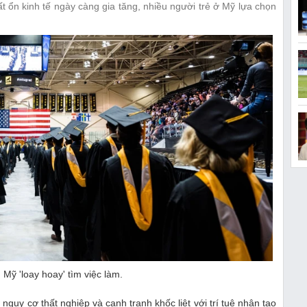
t ổn kinh tế ngày càng gia tăng, nhiều người trẻ ở Mỹ lựa chọn
Mỹ 'loay hoay' tìm việc làm.
nguy cơ thất nghiệp và cạnh tranh khốc liệt với trí tuệ nhân tạo