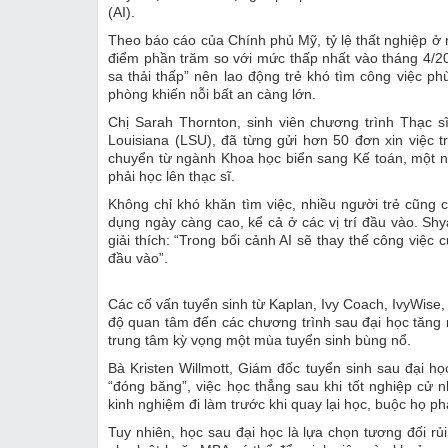
(AI).
Theo báo cáo của Chính phủ Mỹ, tỷ lệ thất nghiệp ở 
điểm phần trăm so với mức thấp nhất vào tháng 4/20
sa thải thấp” nên lao động trẻ khó tìm công việc ph
phòng khiến nỗi bất an càng lớn.
Chị Sarah Thornton, sinh viên chương trình Thạc s
Louisiana (LSU), đã từng gửi hơn 50 đơn xin việc
chuyển từ ngành Khoa học biển sang Kế toán, một n
phải học lên thạc sĩ.
Không chỉ khó khăn tìm việc, nhiều người trẻ cũng
dụng ngày càng cao, kể cả ở các vị trí đầu vào. Shy
giải thích: “Trong bối cảnh AI sẽ thay thế công việc
đầu vào”.
Các cố vấn tuyển sinh từ Kaplan, Ivy Coach, IvyWis
độ quan tâm đến các chương trình sau đại học tăng 
trung tâm kỳ vọng một mùa tuyển sinh bùng nổ.
Bà Kristen Willmott, Giám đốc tuyển sinh sau đại họ
“đóng băng”, việc học thẳng sau khi tốt nghiệp cử 
kinh nghiệm đi làm trước khi quay lại học, buộc họ p
Tuy nhiên, học sau đại học là lựa chọn tương đối rủi