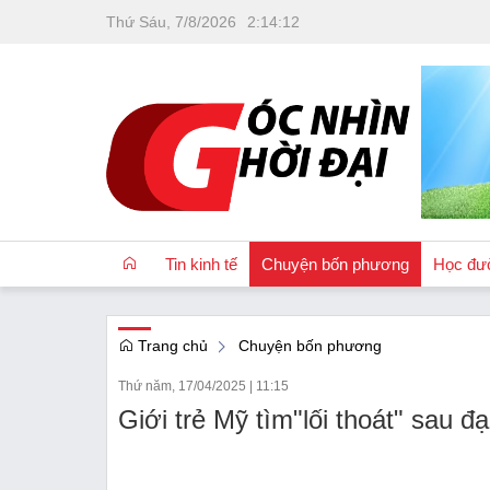
Thứ Sáu, 7/8/2026
2
:
14
:
13
Tin kinh tế
Chuyện bốn phương
Học đư
Trang chủ
Chuyện bốn phương
OCOP
Thứ năm, 17/04/2025
|
11:15
Quốc tế
Giới trẻ Mỹ tìm"lối thoát" sau đạ
Tài chính
Nhà đất