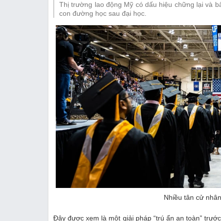
Thị trường lao động Mỹ có dấu hiệu chững lại và bấ
Thị trường
con đường học sau đại học.
Emagazine
Nhiều tân cử nhân 
Đây được xem là một giải pháp “trú ẩn an toàn” trước 