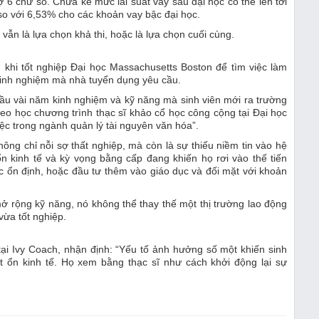
 6 chữ số. Chưa kể mức lãi suất vay sau đại học có thể lên tới
o với 6,53% cho các khoản vay bậc đại học.
 vẫn là lựa chọn khả thi, hoặc là lựa chọn cuối cùng.
u khi tốt nghiệp Đại học Massachusetts Boston để tìm việc làm
kinh nghiệm mà nhà tuyển dụng yêu cầu.
cầu vài năm kinh nghiệm và kỹ năng mà sinh viên mới ra trường
eo học chương trình thạc sĩ khảo cổ học công cộng tại Đại học
c trong ngành quản lý tài nguyên văn hóa”.
ông chỉ nỗi sợ thất nghiệp, mà còn là sự thiếu niềm tin vào hệ
ổn kinh tế và kỳ vọng bằng cấp đang khiến họ rơi vào thế tiến
ệc ổn định, hoặc đầu tư thêm vào giáo dục và đối mặt với khoản
ở rộng kỹ năng, nó không thể thay thế một thị trường lao động
vừa tốt nghiệp.
ại Ivy Coach, nhận định: “Yếu tố ảnh hưởng số một khiến sinh
ất ổn kinh tế. Họ xem bằng thạc sĩ như cách khởi động lại sự