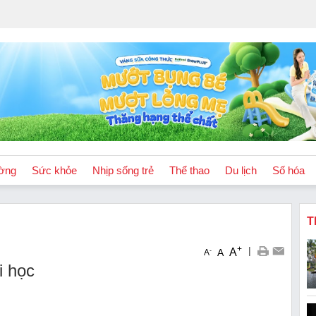
ờng
Sức khỏe
Nhịp sống trẻ
Thể thao
Du lịch
Số hóa
T
+
|
A
-
A
A
i học