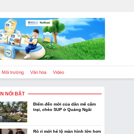
Môi trường
Văn hóa
Video
IN NỔI BẬT
Chính sách
Điểm đến mới của dân mê cắm
Podcast
trại, chèo SUP ở Quảng Ngãi
Rò rỉ mới hé lộ màn hình lớn hơn