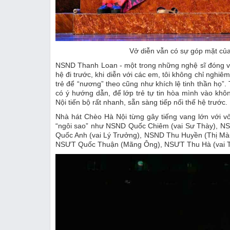
Vở diễn vẫn có sự góp mặt của
NSND Thanh Loan - một trong những nghệ sĩ đóng va
hệ đi trước, khi diễn với các em, tôi không chỉ nghiê
trẻ để “nương” theo cũng như khích lệ tinh thần họ
có ý hướng dẫn, để lớp trẻ tự tin hòa mình vào khô
Nội tiến bộ rất nhanh, sẵn sàng tiếp nối thế hệ trước.
Nhà hát Chèo Hà Nội từng gây tiếng vang lớn với v
“ngôi sao” như NSND Quốc Chiêm (vai Sư Thày), N
Quốc Anh (vai Lý Trưởng), NSND Thu Huyền (Thị M
NSƯT Quốc Thuận (Mãng Ông), NSƯT Thu Hà (vai T