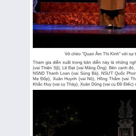
Vở chèo "Quan Âm Thị Kính" với sự t
Tham gia diễn xuất trong bản diễn này là những ng
(vai Thiện Sỹ), Lê Đạt (vai Mãng Ông). Bên cạnh đó
NSND Thanh Loan (vai Sùng Bà), NSƯT Quốc Phong 
Mẹ Đốp), Xuân Huynh (vai Nô), Hồng Thắm (vai Thị 
Khắc Huy (vai cụ Thày), Xuân Dũng (vai cụ Đồ Điếc) 