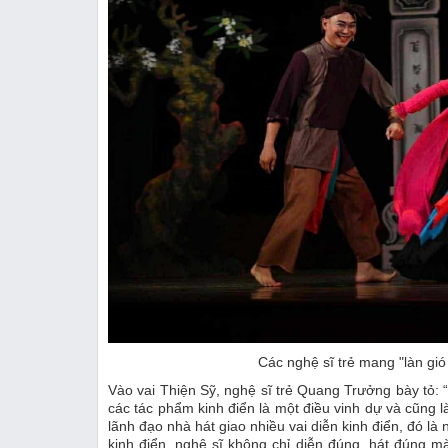
Các nghệ sĩ trẻ mang "làn gi
Vào vai Thiện Sỹ, nghệ sĩ trẻ Quang Trưởng bày tỏ: “
các tác phẩm kinh điển là một điều vinh dự và cũng
lãnh đạo nhà hát giao nhiều vai diễn kinh điển, đó là
kinh điển, nghệ sĩ không chỉ diễn đúng, hát đúng 