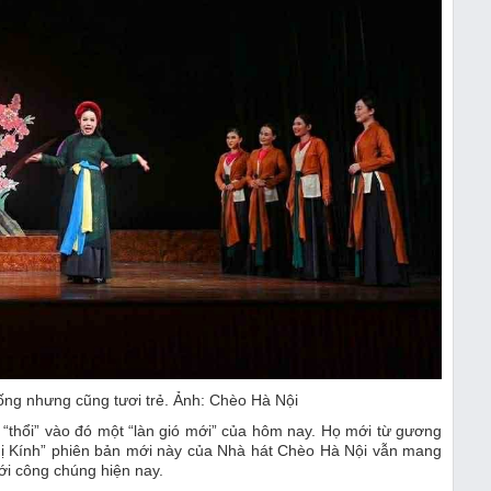
ống nhưng cũng tươi trẻ. Ảnh: Chèo Hà Nội
i “thổi” vào đó một “làn gió mới” của hôm nay. Họ mới từ gương
hị Kính” phiên bản mới này của Nhà hát Chèo Hà Nội vẫn mang
ới công chúng hiện nay.