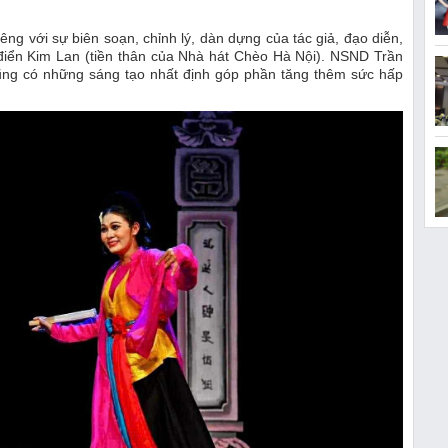
ng với sự biên soạn, chỉnh lý, dàn dựng của tác giả, đạo diễn,
điển Kim Lan (tiền thân của Nhà hát Chèo Hà Nội). NSND Trần
ng có những sáng tạo nhất định góp phần tăng thêm sức hấp