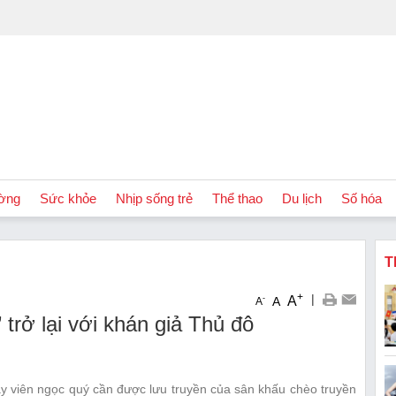
ờng
Sức khỏe
Nhịp sống trẻ
Thể thao
Du lịch
Số hóa
T
+
|
A
-
A
A
trở lại với khán giả Thủ đô
ảy viên ngọc quý cần được lưu truyền của sân khấu chèo truyền