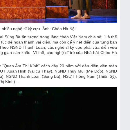
 nhiều nghệ sĩ kỳ cựu. Ảnh: Chèo Hà Nội
i Sùng Bà ấn tượng trong làng chèo Việt Nam chia sẻ: “Là thế
m túc để hoàn thành vai diễn, mà còn để ý nét diễn của từng bạn
”. Theo NSND Thanh Loan, các nghệ sĩ kỳ cựu phải vừa diễn vừa
ng gian sân khấu. Vì thế, các nghệ sĩ trẻ của Nhà hát Chèo Hà
ở “Quan Âm Thị Kính” cách đây 20 năm với dàn diễn viên toàn
SƯT Xuân Hinh (vai cụ Thày), NSND Thúy Mùi (Mẹ Đốp), NSND
àu), NSND Thanh Loan (Sùng Bà), NSƯT Hồng Nam (Thiện Sỹ),
hị Kính)…