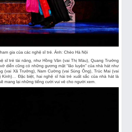
ham gia của các nghệ sĩ trẻ. Ảnh: Chèo Hà Nội
hệ sĩ trẻ tài năng, như Hồng Vân (vai Thị Màu), Quang Trưởng
, vở diễn cũng có những gương mặt “lão luyện” của nhà hát như
(vai Xã Trưởng), Nam Cường (vai Sùng Ông), Trúc Mai (vai
Kính)… Đặc biệt, hai nghệ sĩ hài trẻ xuất sắc của nhà hát là
sẽ mang lại những tiếng cười vui vẻ cho người xem.