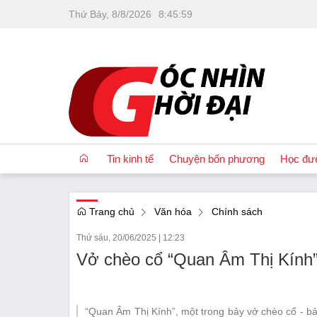
Thứ Bảy, 8/8/2026
8
:
46
:
01
Tin kinh tế
Chuyện bốn phương
Học đư
Trang chủ
Văn hóa
Chính sách
OCOP
Thứ sáu, 20/06/2025
|
12:23
Quốc tế
Vở chèo cổ “Quan Âm Thị Kính” 
Tài chính
Nhà đất
“Quan Âm Thị Kính”, một trong bảy vở chèo cổ - b