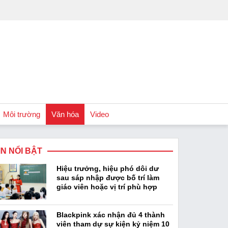
Môi trường
Văn hóa
Video
IN NỔI BẬT
Chính sách
Hiệu trưởng, hiệu phó dôi dư
Podcast
sau sáp nhập được bố trí làm
giáo viên hoặc vị trí phù hợp
Blackpink xác nhận đủ 4 thành
viên tham dự sự kiện kỷ niệm 10