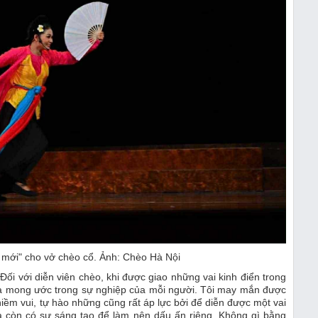
ó mới" cho vở chèo cổ. Ảnh: Chèo Hà Nội
Đối với diễn viên chèo, khi được giao những vai kinh điển trong
 là mong ước trong sự nghiệp của mỗi người. Tôi may mắn được
 niềm vui, tự hào những cũng rất áp lực bởi để diễn được một vai
mà còn có sự sáng tạo để làm nên dấu ấn riêng. Không gì bằng