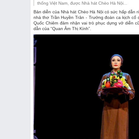
Thị trường
thống Việt Nam, được Nhà hát Chèo Hà Nội...
Bản diễn của Nhà hát Chèo Hà Nội có sức hấp dẫn riê
Emagazine
nhà thơ Trần Huyền Trân - Trưởng đoàn ca kịch cổ 
Quốc Chiêm đảm nhận vai trò phục dựng vở diễn cũ
dẫn của “Quan Âm Thị Kính”.