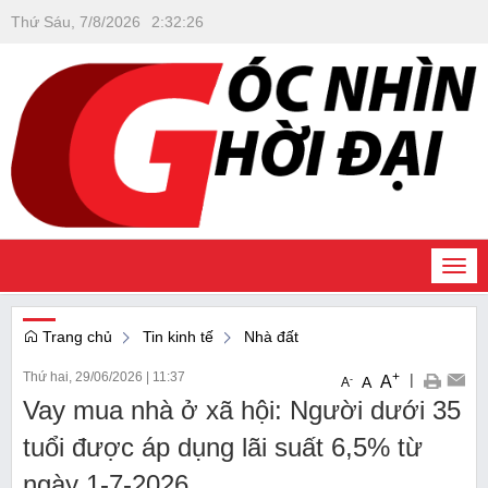
Thứ Sáu, 7/8/2026
2
:
32
:
27
Togg
navi
Trang chủ
Tin kinh tế
Nhà đất
Thứ hai, 29/06/2026
|
11:37
+
|
A
-
A
A
Vay mua nhà ở xã hội: Người dưới 35
tuổi được áp dụng lãi suất 6,5% từ
ngày 1-7-2026