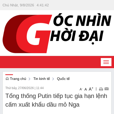
Chủ Nhật, 9/8/2026
4
:
41
:
43
Togg
navi
Trang chủ
Tin kinh tế
Quốc tế
Thứ bảy, 27/06/2026
|
11:44
+
|
A
-
A
A
Tổng thống Putin tiếp tục gia hạn lệnh
cấm xuất khẩu dầu mỏ Nga