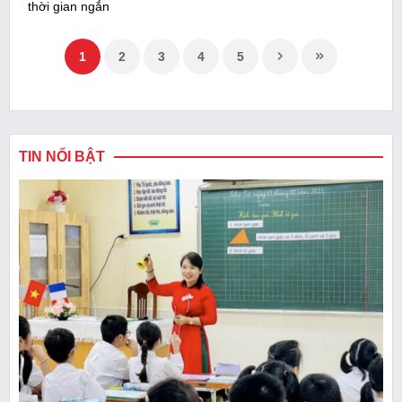
thời gian ngắn
1
2
3
4
5
TIN NỔI BẬT