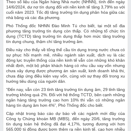
Theo số liệu của Ngân hàng Nhà nước (NHNN), tính đến ngày
14/6/2024, dư nợ tín dụng đối với nền kinh tế tăng 3,79% so với
cuối năm 2023. Tốc độ tăng trưởng tín dụng phân hóa giữa các
nhà băng và các địa phương.
Phó Thống đốc NHNN Đào Minh Tú cho biết, tại một số địa
phương tăng trưởng tín dụng còn thấp. Có những tổ chức tín
dụng (TCTD) tăng trưởng tín dụng thấp hơn mức tăng trưởng
tín dụng chung, thậm chí tăng trưởng âm.
Điều này cho thấy về tổng thể cầu tín dụng trong nước chưa có
sự phục hồi mạnh mẽ, nhiều ngành sản xuất, dịch vụ là các
động lực truyền thống của nền kinh tế vẫn còn những khó khăn
nhất định, một bộ phận khách hàng có nhu cầu vay vốn nhưng
chưa xây dựng được phương án sản xuất, kinh doanh khả thi,
chưa đáp ứng điều kiện vay vốn, cùng với sự thay đổi trong xu
hướng tiêu dùng của người dân.
“Đến nay, vẫn còn 23 tỉnh tăng trưởng tín dụng âm, 29 tỉnh tăng
trưởng không quá 2%. Đối với hệ thống TCTD, bên cạnh những
ngân hàng tăng trưởng cao hơn 10% thì vẫn có những ngân
hàng tín dụng âm hơn 4%”, Phó Thống đốc cho biết.
Cập nhật trong báo cáo dự báo về các ngành mới đây của
Công ty Chứng khoán MB (MBS), đến ngày 20/6, tăng trưởng
tín dụng toàn hệ thống đã đạt 4,17%, tương đương với hơn
565.000 tỷ đồng được bơm thêm ra nền kinh tế, cao hơn nhiều