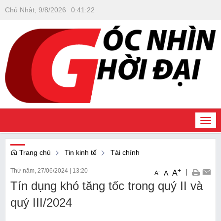
Chủ Nhật, 9/8/2026
0
:
41
:
23
Togg
navi
Trang chủ
Tin kinh tế
Tài chính
Thứ năm, 27/06/2024
|
13:20
+
|
A
-
A
A
Tín dụng khó tăng tốc trong quý II và
quý III/2024