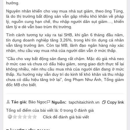
hưởng.
Nguyên nhân khiến cho vay mua nhà sụt giảm, theo ông Tùng,
là do thị trường bất động sản vẫn gặp nhiều khó khăn về pháp
lý, nguồn cung hạn chế, thu nhập người dân sụt giảm…, khiến
tâm lý e dè vẫn bao trùm thị trường.
Tình cảnh tương tự xảy ra tại SHB, khi gần 6 tháng đầu năm,
tín dụng doanh nghiệp tăng 3,26%, trong khi tín dụng cá nhân
vẫn tăng trưởng âm. Còn tại MB, lãnh đạo ngân hàng này xác
nhận, nhu cầu vay mua nhà của người dân vẫn ở mức thấp.
“Cầu cho vay bất động sản đang rất chậm. Mặc dù giá nhà neo
ở mức cao và chưa có dấu hiệu giảm, song giao dịch thực tế lại
không nhiều, nên nhu cầu mua nhà của người dân đang ở mức
thấp. Xu hướng này vẫn duy trì do kinh tế khó khăn và thu nhập
chưa có dấu hiệu tăng trở lại”, ông Phạm Như Ánh, Tổng giám
đốc MB cho biết.
Tác giả:
Bảo Ngọc
Nguồn:
tapchitaichinh.vn
Copy link
Tổng số điểm của bài viết là:
0
trong
0
đánh giá
Click để đánh giá bài viết