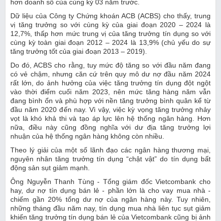
hơn doanh số của cùng kỳ 03 năm trước.
Dữ liệu của Công ty Chứng khoán ACB (ACBS) cho thấy, trung
vị tăng trưởng so với cùng kỳ của giai đoạn 2020 – 2024 là
12,7%, thấp hơn mức trung vị của tăng trưởng tín dụng so với
cùng kỳ toàn giai đoạn 2012 – 2024 là 13,9% (chủ yếu do sự
tăng trưởng tốt của giai đoạn 2013 – 2019).
Do đó, ACBS cho rằng, tuy mức độ tăng so với đầu năm đang
có vẻ chậm, nhưng căn cứ trên quy mô dư nợ đầu năm 2024
rất lớn, do ảnh hưởng của việc tăng trưởng tín dụng đột ngột
vào thời điểm cuối năm 2023, nên mức tăng hàng năm vẫn
đang bình ổn và phù hợp với nền tăng trưởng bình quân kể từ
đầu năm 2020 đến nay. Vì vậy, việc kỳ vọng tăng trưởng nhảy
vọt là khó khả thi và tạo áp lực lên hệ thống ngân hàng. Hơn
nữa, điều này cũng đồng nghĩa với dư địa tăng trưởng lợi
nhuận của hệ thống ngân hàng không còn nhiều.
Theo lý giải của một số lãnh đạo các ngân hàng thương mại,
nguyên nhân tăng trưởng tín dụng “chật vật” do tín dụng bất
động sản sụt giảm mạnh.
Ông Nguyễn Thanh Tùng - Tổng giám đốc Vietcombank cho
hay, dư nợ tín dụng bán lẻ - phần lớn là cho vay mua nhà -
chiếm gần 20% tổng dư nợ của ngân hàng này. Tuy nhiên,
những tháng đầu năm nay, tín dụng mua nhà liên tục sụt giảm
khiến tăng trưởng tín dụng bán lẻ của Vietcombank cũng bị ảnh