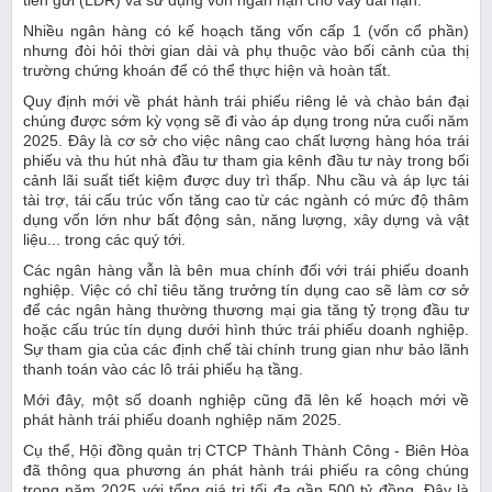
tiền gửi (LDR) và sử dụng vốn ngắn hạn cho vay dài hạn.
Nhiều ngân hàng có kế hoạch tăng vốn cấp 1 (vốn cổ phần)
nhưng đòi hỏi thời gian dài và phụ thuộc vào bối cảnh của thị
trường chứng khoán để có thể thực hiện và hoàn tất.
Quy định mới về phát hành trái phiếu riêng lẻ và chào bán đại
chúng được sớm kỳ vọng sẽ đi vào áp dụng trong nửa cuối năm
2025. Đây là cơ sở cho việc nâng cao chất lượng hàng hóa trái
phiếu và thu hút nhà đầu tư tham gia kênh đầu tư này trong bối
cảnh lãi suất tiết kiệm được duy trì thấp. Nhu cầu và áp lực tái
tài trợ, tái cấu trúc vốn tăng cao từ các ngành có mức độ thâm
dụng vốn lớn như bất động sản, năng lượng, xây dựng và vật
liệu... trong các quý tới.
Các ngân hàng vẫn là bên mua chính đối với trái phiếu doanh
nghiệp. Việc có chỉ tiêu tăng trưởng tín dụng cao sẽ làm cơ sở
để các ngân hàng thường thương mại gia tăng tỷ trọng đầu tư
hoặc cấu trúc tín dụng dưới hình thức trái phiếu doanh nghiệp.
Sự tham gia của các định chế tài chính trung gian như bảo lãnh
thanh toán vào các lô trái phiếu hạ tầng.
Mới đây, một số doanh nghiệp cũng đã lên kế hoạch mới về
phát hành trái phiếu doanh nghiệp năm 2025.
Cụ thể, Hội đồng quản trị CTCP Thành Thành Công - Biên Hòa
đã thông qua phương án phát hành trái phiếu ra công chúng
trong năm 2025 với tổng giá trị tối đa gần 500 tỷ đồng. Đây là