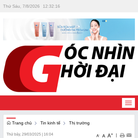
Thứ Sáu, 7/8/2026
12
:
32
:
16
Togg
navi
Trang chủ
Tin kinh tế
Thị trường
Thứ bảy, 29/03/2025
|
16:04
+
|
A
-
A
A