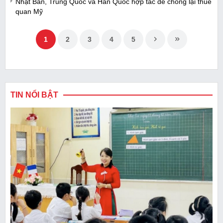
Nhật Bản, Trung Quốc và Hàn Quốc hợp tác để chống lại thuế
quan Mỹ
1
2
3
4
5
TIN NỔI BẬT