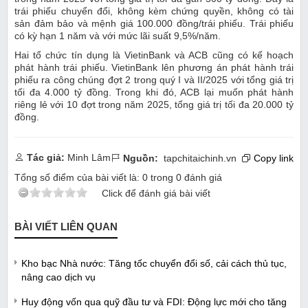
trái phiếu chuyển đổi, không kèm chứng quyền, không có tài
sản đảm bảo và mệnh giá 100.000 đồng/trái phiếu. Trái phiếu
có kỳ hạn 1 năm và với mức lãi suất 9,5%/năm.
Hai tổ chức tín dụng là VietinBank và ACB cũng có kế hoạch
phát hành trái phiếu. VietinBank lên phương án phát hành trái
phiếu ra công chúng đợt 2 trong quý I và II/2025 với tổng giá trị
tối đa 4.000 tỷ đồng. Trong khi đó, ACB lại muốn phát hành
riêng lẻ với 10 đợt trong năm 2025, tổng giá trị tối đa 20.000 tỷ
đồng.
Tác giả:
Minh Lâm
Nguồn:
tapchitaichinh.vn
Copy link
Tổng số điểm của bài viết là:
0
trong
0
đánh giá
Click để đánh giá bài viết
BÀI VIẾT LIÊN QUAN
Kho bạc Nhà nước: Tăng tốc chuyển đổi số, cải cách thủ tục,
nâng cao dịch vụ
Huy động vốn qua quỹ đầu tư và FDI: Động lực mới cho tăng