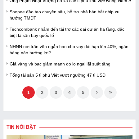
Ông Phạm Nhật Vượng bỏ xa các tỉ phú khu vực Đông Nam Á
Shopee đào tạo chuyên sâu, hỗ trợ nhà bán bắt nhịp xu
hướng TMĐT
Techcombank nhắm đến tài trợ các đại dự án hạ tầng, đặc
biệt là sân bay quốc tế
NHNN nới trần vốn ngắn hạn cho vay dài hạn lên 40%, ngân
hàng nào hưởng lợi?
Giá vàng và bạc giảm mạnh do lo ngại lãi suất tăng
Tổng tài sản 5 tỉ phú Việt vượt ngưỡng 47 tỉ USD
1
2
3
4
5
TIN NỔI BẬT