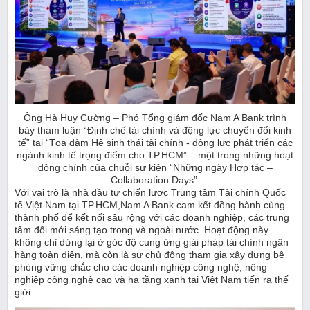
Ông Hà Huy Cường – Phó Tổng giám đốc Nam A Bank trình
bày tham luận “Định chế tài chính và động lực chuyển đổi kinh
tế” tại “Tọa đàm Hệ sinh thái tài chính - động lực phát triển các
ngành kinh tế trọng điểm cho TP.HCM” – một trong những hoạt
động chính của chuỗi sự kiện “Những ngày Hợp tác –
Collaboration Days”.
Với vai trò là nhà đầu tư chiến lược Trung tâm Tài chính Quốc
tế Việt Nam tại TP.HCM,Nam A Bank cam kết đồng hành cùng
thành phố để kết nối sâu rộng với các doanh nghiệp, các trung
tâm đổi mới sáng tạo trong và ngoài nước. Hoạt động này
không chỉ dừng lại ở góc độ cung ứng giải pháp tài chính ngân
hàng toàn diện, mà còn là sự chủ động tham gia xây dựng bệ
phóng vững chắc cho các doanh nghiệp công nghệ, nông
nghiệp công nghệ cao và hạ tầng xanh tại Việt Nam tiến ra thế
giới.