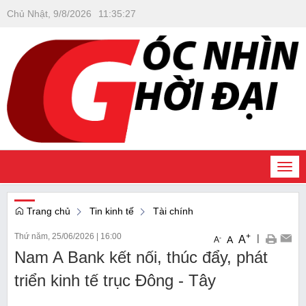
Chủ Nhật, 9/8/2026
11
:
35
:
28
Togg
navi
Trang chủ
Tin kinh tế
Tài chính
Thứ năm, 25/06/2026
|
16:00
+
|
A
-
A
A
Nam A Bank kết nối, thúc đẩy, phát
triển kinh tế trục Đông - Tây