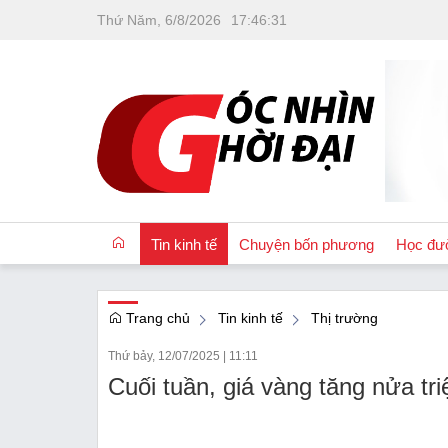
Thứ Năm, 6/8/2026
17
:
46
:
32
Tin kinh tế
Chuyện bốn phương
Học đư
Trang chủ
Tin kinh tế
Thị trường
OCOP
Thứ bảy, 12/07/2025
|
11:11
Quốc tế
Cuối tuần, giá vàng tăng nửa tr
Tài chính
Nhà đất