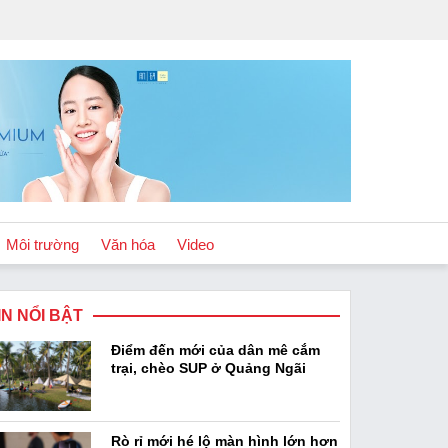
Môi trường
Văn hóa
Video
IN NỔI BẬT
Chính sách
Điểm đến mới của dân mê cắm
Podcast
trại, chèo SUP ở Quảng Ngãi
Rò rỉ mới hé lộ màn hình lớn hơn