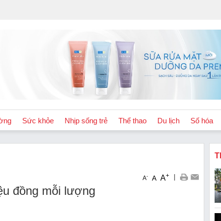
ờng
Sức khỏe
Nhịp sống trẻ
Thể thao
Du lịch
Số hóa
T
+
|
A
-
A
A
iệu đồng mỗi lượng