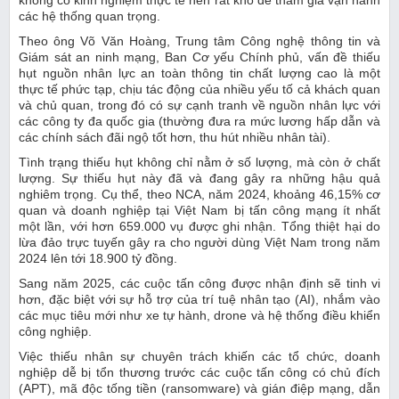
các hệ thống quan trọng.
Theo ông Võ Văn Hoàng, Trung tâm Công nghệ thông tin và
Giám sát an ninh mạng, Ban Cơ yếu Chính phủ, vấn đề thiếu
hụt nguồn nhân lực an toàn thông tin chất lượng cao là một
thực tế phức tạp, chịu tác động của nhiều yếu tố cả khách quan
và chủ quan, trong đó có sự cạnh tranh về nguồn nhân lực với
các công ty đa quốc gia (thường đưa ra mức lương hấp dẫn và
các chính sách đãi ngộ tốt hơn, thu hút nhiều nhân tài).
Tình trạng thiếu hụt không chỉ nằm ở số lượng, mà còn ở chất
lượng. Sự thiếu hụt này đã và đang gây ra những hậu quả
nghiêm trọng. Cụ thể, theo NCA, năm 2024, khoảng 46,15% cơ
quan và doanh nghiệp tại Việt Nam bị tấn công mạng ít nhất
một lần, với hơn 659.000 vụ được ghi nhận. Tổng thiệt hại do
lừa đảo trực tuyến gây ra cho người dùng Việt Nam trong năm
2024 lên tới 18.900 tỷ đồng.
Sang năm 2025, các cuộc tấn công được nhận định sẽ tinh vi
hơn, đặc biệt với sự hỗ trợ của trí tuệ nhân tạo (AI), nhắm vào
các mục tiêu mới như xe tự hành, drone và hệ thống điều khiển
công nghiệp.
Việc thiếu nhân sự chuyên trách khiến các tổ chức, doanh
nghiệp dễ bị tổn thương trước các cuộc tấn công có chủ đích
(APT), mã độc tống tiền (ransomware) và gián điệp mạng, dẫn