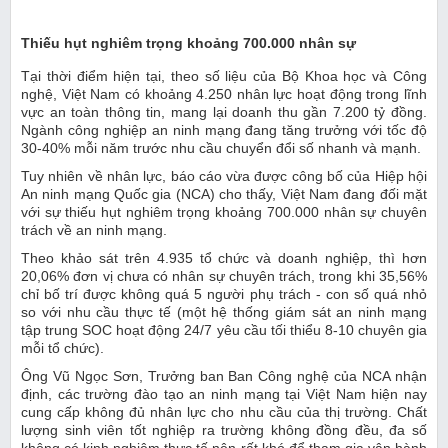
Thiếu hụt nghiêm trọng khoảng 700.000 nhân sự
Tại thời điểm hiện tại, theo số liệu của Bộ Khoa học và Công
nghệ, Việt Nam có khoảng 4.250 nhân lực hoạt động trong lĩnh
vực an toàn thông tin, mang lại doanh thu gần 7.200 tỷ đồng.
Ngành công nghiệp an ninh mạng đang tăng trưởng với tốc độ
30-40% mỗi năm trước nhu cầu chuyển đổi số nhanh và mạnh.
Tuy nhiên về nhân lực, báo cáo vừa được công bố của Hiệp hội
An ninh mạng Quốc gia (NCA) cho thấy, Việt Nam đang đối mặt
với sự thiếu hụt nghiêm trọng khoảng 700.000 nhân sự chuyên
trách về an ninh mạng.
Theo khảo sát trên 4.935 tổ chức và doanh nghiệp, thì hơn
20,06% đơn vị chưa có nhân sự chuyên trách, trong khi 35,56%
chỉ bố trí được không quá 5 người phụ trách - con số quá nhỏ
so với nhu cầu thực tế (một hệ thống giám sát an ninh mạng
tập trung SOC hoạt động 24/7 yêu cầu tối thiểu 8-10 chuyên gia
mỗi tổ chức).
Ông Vũ Ngọc Sơn, Trưởng ban Ban Công nghệ của NCA nhận
định, các trường đào tạo an ninh mạng tại Việt Nam hiện nay
cung cấp không đủ nhân lực cho nhu cầu của thị trường. Chất
lượng sinh viên tốt nghiệp ra trường không đồng đều, đa số
không có kinh nghiệm thực tế nên rất khó để tham gia vận hành