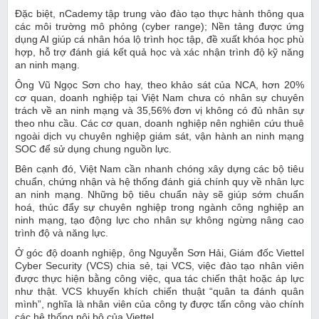
Đặc biệt, nCademy tập trung vào đào tạo thực hành thông qua
các môi trường mô phỏng (cyber range); Nền tảng được ứng
dụng AI giúp cá nhân hóa lộ trình học tập, đề xuất khóa học phù
hợp, hỗ trợ đánh giá kết quả học và xác nhận trình độ kỹ năng
an ninh mạng.
Ông Vũ Ngọc Sơn cho hay, theo khảo sát của NCA, hơn 20%
cơ quan, doanh nghiệp tại Việt Nam chưa có nhân sự chuyên
trách về an ninh mạng và 35,56% đơn vị không có đủ nhân sự
theo nhu cầu. Các cơ quan, doanh nghiệp nên nghiên cứu thuê
ngoài dịch vụ chuyên nghiệp giám sát, vận hành an ninh mạng
SOC để sử dụng chung nguồn lực.
Bên cạnh đó, Việt Nam cần nhanh chóng xây dựng các bộ tiêu
chuẩn, chứng nhận và hệ thống đánh giá chính quy về nhân lực
an ninh mạng. Những bộ tiêu chuẩn này sẽ giúp sớm chuẩn
hoá, thúc đẩy sự chuyên nghiệp trong ngành công nghiệp an
ninh mạng, tạo động lực cho nhân sự không ngừng nâng cao
trình độ và năng lực.
Ở góc độ doanh nghiệp, ông Nguyễn Sơn Hải, Giám đốc Viettel
Cyber Security (VCS) chia sẻ, tại VCS, việc đào tạo nhân viên
được thực hiện bằng công việc, qua tác chiến thật hoặc áp lực
như thật. VCS khuyến khích chiến thuật “quân ta đánh quân
mình”, nghĩa là nhân viên của công ty được tấn công vào chính
các hệ thống nội bộ của Viettel.