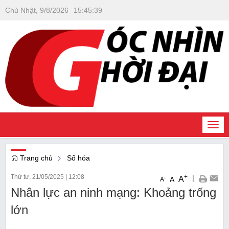
Chủ Nhật, 9/8/2026
15
:
45
:
40
Togg
navi
Trang chủ
Số hóa
Thứ tư, 21/05/2025
|
12:08
+
|
A
-
A
A
Nhân lực an ninh mạng: Khoảng trống
lớn