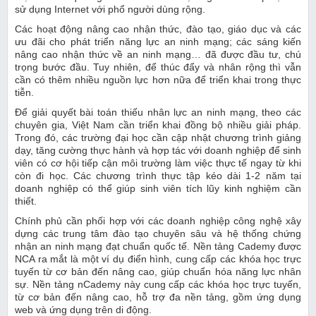
sử dụng Internet với phổ người dùng rộng.
Các hoạt động nâng cao nhận thức, đào tạo, giáo dục và các
ưu đãi cho phát triển năng lực an ninh mạng; các sáng kiến
nâng cao nhận thức về an ninh mạng… đã được đầu tư, chú
trọng bước đầu. Tuy nhiên, để thúc đẩy và nhân rộng thì vẫn
cần có thêm nhiều nguồn lực hơn nữa để triển khai trong thực
tiễn.
Để giải quyết bài toán thiếu nhân lực an ninh mạng, theo các
chuyên gia, Việt Nam cần triển khai đồng bộ nhiều giải pháp.
Trong đó, các trường đại học cần cập nhật chương trình giảng
dạy, tăng cường thực hành và hợp tác với doanh nghiệp để sinh
viên có cơ hội tiếp cận môi trường làm việc thực tế ngay từ khi
còn đi học. Các chương trình thực tập kéo dài 1-2 năm tại
doanh nghiệp có thể giúp sinh viên tích lũy kinh nghiệm cần
thiết.
Chính phủ cần phối hợp với các doanh nghiệp công nghệ xây
dựng các trung tâm đào tạo chuyên sâu và hệ thống chứng
nhận an ninh mạng đạt chuẩn quốc tế. Nền tảng Cademy được
NCA ra mắt là một ví dụ điển hình, cung cấp các khóa học trực
tuyến từ cơ bản đến nâng cao, giúp chuẩn hóa năng lực nhân
sự. Nền tảng nCademy này cung cấp các khóa học trực tuyến,
từ cơ bản đến nâng cao, hỗ trợ đa nền tảng, gồm ứng dụng
web và ứng dụng trên di động.