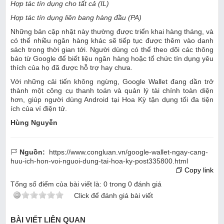
Hợp tác tín dụng cho tất cả (IL)
Hợp tác tín dụng liên bang hàng đầu (PA)
Những bản cập nhật này thường được triển khai hàng tháng, và
có thể nhiều ngân hàng khác sẽ tiếp tục được thêm vào danh
sách trong thời gian tới. Người dùng có thể theo dõi các thông
báo từ Google để biết liệu ngân hàng hoặc tổ chức tín dụng yêu
thích của họ đã được hỗ trợ hay chưa.
Với những cải tiến không ngừng, Google Wallet đang dần trở
thành một công cụ thanh toán và quản lý tài chính toàn diện
hơn, giúp người dùng Android tại Hoa Kỳ tận dụng tối đa tiện
ích của ví điện tử.
Hùng Nguyễn
Nguồn:
https://www.congluan.vn/google-wallet-ngay-cang-
huu-ich-hon-voi-nguoi-dung-tai-hoa-ky-post335800.html
Copy link
Tổng số điểm của bài viết là:
0
trong
0
đánh giá
Click để đánh giá bài viết
BÀI VIẾT LIÊN QUAN