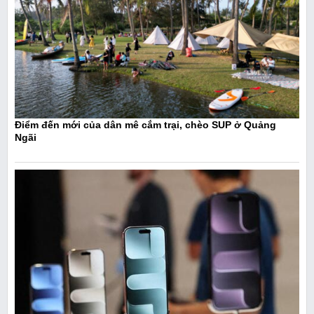
Điểm đến mới của dân mê cắm trại, chèo SUP ở Quảng
Ngãi