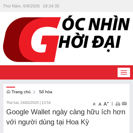
Thứ Năm, 6/8/2026
18
:
24
:
35
Togg
navi
Trang chủ
Số hóa
Thứ hai, 24/02/2025
|
13:54
+
|
A
-
A
A
Google Wallet ngày càng hữu ích hơn
với người dùng tại Hoa Kỳ