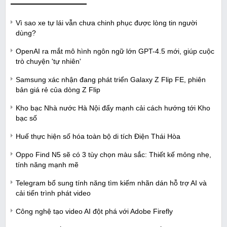
Vì sao xe tự lái vẫn chưa chinh phục được lòng tin người
dùng?
OpenAI ra mắt mô hình ngôn ngữ lớn GPT-4.5 mới, giúp cuộc
trò chuyện 'tự nhiên'
Samsung xác nhận đang phát triển Galaxy Z Flip FE, phiên
bản giá rẻ của dòng Z Flip
Kho bạc Nhà nước Hà Nội đẩy mạnh cải cách hướng tới Kho
bạc số
Huế thực hiện số hóa toàn bộ di tích Điện Thái Hòa
Oppo Find N5 sẽ có 3 tùy chọn màu sắc: Thiết kế mỏng nhẹ,
tính năng mạnh mẽ
Telegram bổ sung tính năng tìm kiếm nhãn dán hỗ trợ AI và
cải tiến trình phát video
Công nghệ tạo video AI đột phá với Adobe Firefly