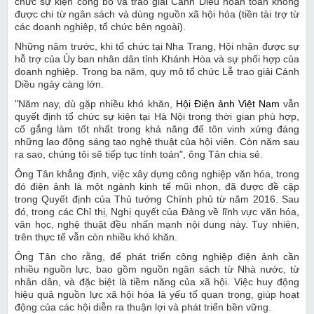
chức sự kiện công bố và trao giải Cánh Diều hoàn toàn không
được chi từ ngân sách và dùng nguồn xã hội hóa (tiền tài trợ từ
các doanh nghiệp, tổ chức bên ngoài).
Những năm trước, khi tổ chức tại Nha Trang, Hội nhận được sự
hỗ trợ của Ủy ban nhân dân tỉnh Khánh Hòa và sự phối hợp của
doanh nghiệp. Trong ba năm, quy mô tổ chức Lễ trao giải Cánh
Diều ngày càng lớn.
"Năm nay, dù gặp nhiều khó khăn,
Hội Điện ảnh Việt Nam
vẫn
quyết định tổ chức sự kiện tại Hà Nội trong thời gian phù hợp,
cố gắng làm tốt nhất trong khả năng để tôn vinh xứng đáng
những lao động sáng tạo nghệ thuật của hội viên. Còn năm sau
ra sao, chúng tôi sẽ tiếp tục tính toán", ông Tân chia sẻ.
Ông Tân khẳng định, việc xây dựng công nghiệp văn hóa, trong
đó điện ảnh là một ngành kinh tế mũi nhọn, đã được đề cập
trong Quyết định của Thủ tướng Chính phủ từ năm 2016. Sau
đó, trong các Chỉ thị, Nghị quyết của Đảng về lĩnh vực văn hóa,
văn học, nghệ thuật đều nhấn mạnh nội dung này. Tuy nhiên,
trên thực tế vẫn còn nhiều khó khăn.
Ông Tân cho rằng, để phát triển công nghiệp điện ảnh cần
nhiều nguồn lực, bao gồm nguồn ngân sách từ Nhà nước, từ
nhân dân, và đặc biệt là tiềm năng của xã hội. Việc huy động
hiệu quả nguồn lực xã hội hóa là yếu tố quan trọng, giúp hoạt
động của các hội diễn ra thuận lợi và phát triển bền vững.