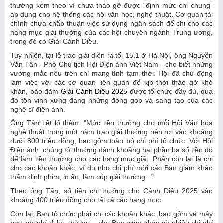
thưởng kèm theo vì chưa tháo gỡ được “định mức chi chung”
áp dụng cho hệ thống các hội văn học, nghệ thuật. Cơ quan tài
chính chưa chấp thuận việc sử dụng ngân sách để chi cho các
hạng mục giải thưởng của các hội chuyên ngành Trung ương,
trong đó có Giải Cánh Diều.
Tuy nhiên, tại lễ trao giải diễn ra tối 15.1 ở Hà Nội, ông Nguyễn
Văn Tân - Phó Chủ tịch Hội Điện ảnh Việt Nam - cho biết những
vướng mắc nêu trên chỉ mang tính tạm thời. Hội đã chủ động
làm việc với các cơ quan liên quan để kịp thời tháo gỡ khó
khăn, bảo đảm
Giải Cánh Diều 2025
được tổ chức đầy đủ, qua
đó tôn vinh xứng đáng những đóng góp và sáng tạo của các
nghệ sĩ điện ảnh.
Ông Tân tiết lộ thêm: "Mức tiền thưởng cho mỗi Hội Văn hóa
nghệ thuật trong một năm trao giải thường nên rơi vào khoảng
dưới 800 triệu đồng, bao gồm toàn bộ chi phí tổ chức. Với Hội
Điện ảnh, chúng tôi thường dành khoảng hai phần ba số tiền đó
để làm tiền thưởng cho các hạng mục giải. Phần còn lại là chi
cho các khoản khác, ví dụ như chi phí mời các Ban giám khảo
thẩm định phim, in ấn, làm cúp giải thưởng...".
Theo ông Tân, số tiền chi thưởng cho Cánh Diều 2025 vào
khoảng 400 triệu đồng cho tất cả các hạng mục.
Còn lại, Ban tổ chức phải chi các khoản khác, bao gồm vé máy
bay, chi phí đi lại, thù lao... cho Ban giám khảo và nhiều chi phí