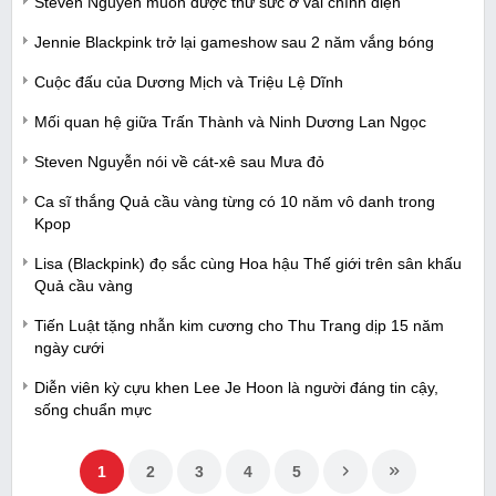
Steven Nguyễn muốn được thử sức ở vai chính diện
Jennie Blackpink trở lại gameshow sau 2 năm vắng bóng
Cuộc đấu của Dương Mịch và Triệu Lệ Dĩnh
Mối quan hệ giữa Trấn Thành và Ninh Dương Lan Ngọc
Steven Nguyễn nói về cát-xê sau Mưa đỏ
Ca sĩ thắng Quả cầu vàng từng có 10 năm vô danh trong
Kpop
Lisa (Blackpink) đọ sắc cùng Hoa hậu Thế giới trên sân khấu
Quả cầu vàng
Tiến Luật tặng nhẫn kim cương cho Thu Trang dịp 15 năm
ngày cưới
Diễn viên kỳ cựu khen Lee Je Hoon là người đáng tin cậy,
sống chuẩn mực
1
2
3
4
5