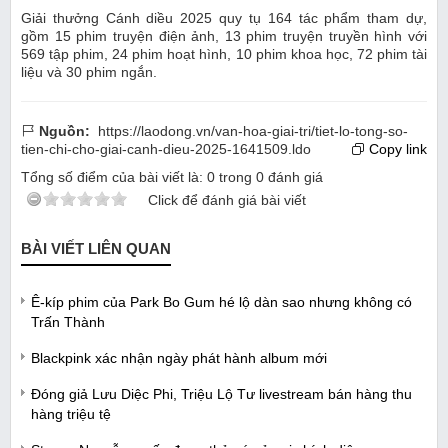
Giải thưởng Cánh diều 2025 quy tụ 164 tác phẩm tham dự,
gồm 15 phim truyện điện ảnh, 13 phim truyện truyền hình với
569 tập phim, 24 phim hoạt hình, 10 phim khoa học, 72 phim tài
liệu và 30 phim ngắn.
Nguồn:
https://laodong.vn/van-hoa-giai-tri/tiet-lo-tong-so-
tien-chi-cho-giai-canh-dieu-2025-1641509.ldo
Copy link
Tổng số điểm của bài viết là:
0
trong
0
đánh giá
Click để đánh giá bài viết
BÀI VIẾT LIÊN QUAN
Ê-kíp phim của Park Bo Gum hé lộ dàn sao nhưng không có
Trấn Thành
Blackpink xác nhận ngày phát hành album mới
Đóng giả Lưu Diệc Phi, Triệu Lộ Tư livestream bán hàng thu
hàng triệu tệ