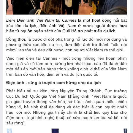
Đêm Điện ảnh Việt Nam tại Cannes
là một hoạt động nổi bật
xúc tiến du lịch, điện ảnh Việt Nam ở nước ngoài được thực
hiện từ nguồn ngân sách của Quỹ Hỗ trợ phát triển du lịch.
Đồng thời, là bước đi đột phá trong nỗ lực đổi mới nội dung và
phương thức xúc tiến du lịch, đưa điện ảnh trở thành “cầu nối
mềm” lan tỏa vẻ đẹp đất nước, con người Việt Nam ra thế giới.
Việc hiện diện tại Cannes - một trong những liên hoan phim
danh giá và có tầm ảnh hưởng lớn nhất toàn cầu đã đánh dấu
một dấu ấn mới trên hành trình khẳng định vị thế của Việt Nam
trên bản đồ văn hóa, điện ảnh và du lịch quốc tế.
Điện ảnh - sứ giả truyền cảm hứng cho du lịch
Phát biểu tại sự kiện, ông Nguyễn Trùng Khánh, Cục trưởng
Cục Du lịch Quốc gia Việt Nam khẳng định: “Việt Nam là quốc
gia giàu truyền thống văn hóa, sở hữu cảnh quan thiên nhiên
hùng vĩ, hệ sinh thái đa dạng và đặc biệt là con người nhân
hậu, cởi mở. Những giá trị ấy chính là chất liệu quý báu cho
điện ảnh - loại hình nghệ thuật có sức mạnh lan tỏa và kết nối
sâu rộng”.