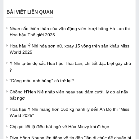
BÀI VIẾT LIÊN QUAN
Nhan sắc thiên thần của vận động viên trượt băng Hà Lan thi
Hoa hậu Thế giới 2025
Hoa hậu Ý Nhi hóa sơn nữ, xoay 15 vòng trên sân khấu Miss
World 2025
Ý Nhi tự tin đọ sắc Hoa hậu Thái Lan, chi tiết đặc biệt gây chú
ý
"Dòng máu anh hùng" có trở lại?
Chồng H'Hen Niê nhập viện ngay sau đám cưới, lý do ai nấy
bất ngờ
Hoa hậu Ý Nhi mang hơn 160 kg hành lý đến Ấn Độ thi "Miss
World 2025"
Chị gái tiết lộ điều bất ngờ về Hòa Minzy khi đi học
Diva Hồng Nhung lên tiếng về tin đồn "lập di chúc để chuẩn bị