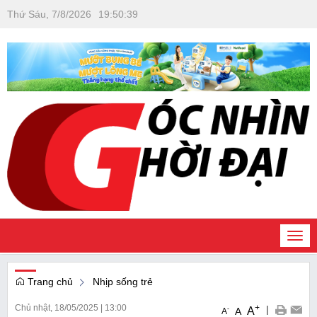
Thứ Sáu, 7/8/2026
19
:
50
:
40
Togg
navi
Trang chủ
Nhịp sống trẻ
Chủ nhật, 18/05/2025
|
13:00
+
|
A
-
A
A