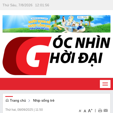
Thứ Sáu, 7/8/2026
12
:
01
:
57
Togg
navi
Trang chủ
Nhịp sống trẻ
Thứ hai, 08/09/2025
|
11:50
+
|
A
-
A
A