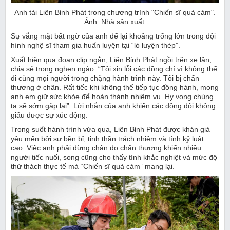
Anh tài Liên Bỉnh Phát trong chương trình "Chiến sĩ quả cảm".
Ảnh: Nhà sản xuất.
Sự vắng mặt bất ngờ của anh để lại khoảng trống lớn trong đội
hình nghệ sĩ tham gia huấn luyện tại “lò luyện thép”.
Xuất hiện qua đoạn clip ngắn, Liên Bỉnh Phát ngồi trên xe lăn,
chia sẻ trong nghẹn ngào: “Tôi xin lỗi các đồng chí vì không thể
đi cùng mọi người trong chặng hành trình này. Tôi bị chấn
thương ở chân. Rất tiếc khi không thể tiếp tục đồng hành, mong
anh em giữ sức khỏe để hoàn thành nhiệm vụ. Hy vọng chúng
ta sẽ sớm gặp lại”. Lời nhắn của anh khiến các đồng đội không
giấu được sự xúc động.
Trong suốt hành trình vừa qua, Liên Bỉnh Phát được khán giả
yêu mến bởi sự bền bỉ, tinh thần trách nhiệm và tính kỷ luật
cao. Việc anh phải dừng chân do chấn thương khiến nhiều
người tiếc nuối, song cũng cho thấy tính khắc nghiệt và mức độ
thử thách thực tế mà “Chiến sĩ quả cảm” mang lại.