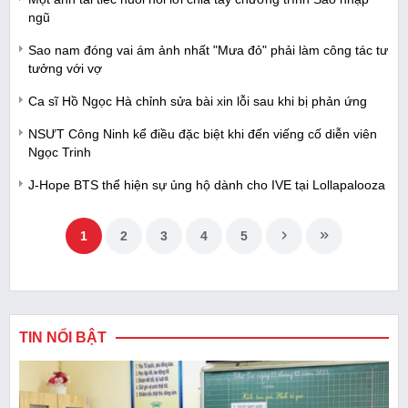
ngũ
Sao nam đóng vai ám ảnh nhất "Mưa đỏ" phải làm công tác tư
tưởng với vợ
Ca sĩ Hồ Ngọc Hà chỉnh sửa bài xin lỗi sau khi bị phản ứng
NSƯT Công Ninh kể điều đặc biệt khi đến viếng cố diễn viên
Ngọc Trinh
J-Hope BTS thể hiện sự ủng hộ dành cho IVE tại Lollapalooza
1
2
3
4
5
TIN NỔI BẬT