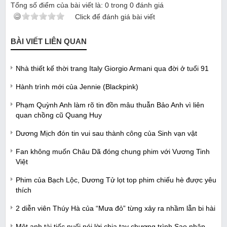
Tổng số điểm của bài viết là:
0
trong
0
đánh giá
Click để đánh giá bài viết
BÀI VIẾT LIÊN QUAN
Nhà thiết kế thời trang Italy Giorgio Armani qua đời ở tuổi 91
Hành trình mới của Jennie (Blackpink)
Phạm Quỳnh Anh làm rõ tin đồn mâu thuẫn Bảo Anh vì liên
quan chồng cũ Quang Huy
Dương Mịch đón tin vui sau thành công của Sinh vạn vật
Fan không muốn Châu Dã đóng chung phim với Vương Tinh
Việt
Phim của Bạch Lộc, Dương Tử lọt top phim chiếu hè được yêu
thích
2 diễn viên Thúy Hà của “Mưa đỏ” từng xảy ra nhầm lẫn bi hài
Một anh tài tiếc nuối nói lời chia tay chương trình Sao nhập