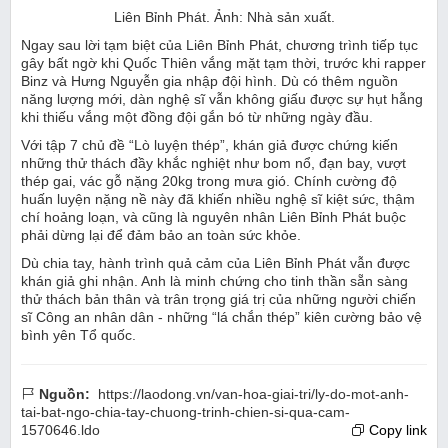
Liên Bỉnh Phát. Ảnh: Nhà sản xuất.
Ngay sau lời tạm biệt của Liên Bỉnh Phát, chương trình tiếp tục
gây bất ngờ khi Quốc Thiên vắng mặt tạm thời, trước khi rapper
Binz và Hưng Nguyễn gia nhập đội hình. Dù có thêm nguồn
năng lượng mới, dàn nghệ sĩ vẫn không giấu được sự hụt hẫng
khi thiếu vắng một đồng đội gắn bó từ những ngày đầu.
Với tập 7 chủ đề “Lò luyện thép”, khán giả được chứng kiến
những thử thách đầy khắc nghiệt như bom nổ, đạn bay, vượt
thép gai, vác gỗ nặng 20kg trong mưa gió. Chính cường độ
huấn luyện nặng nề này đã khiến nhiều nghệ sĩ kiệt sức, thậm
chí hoảng loạn, và cũng là nguyên nhân Liên Bỉnh Phát buộc
phải dừng lại để đảm bảo an toàn sức khỏe.
Dù chia tay, hành trình quả cảm của Liên Bỉnh Phát vẫn được
khán giả ghi nhận. Anh là minh chứng cho tinh thần sẵn sàng
thử thách bản thân và trân trọng giá trị của những người chiến
sĩ Công an nhân dân - những
“lá chắn thép” kiên cường bảo vệ
bình yên Tổ quốc.
Nguồn:
https://laodong.vn/van-hoa-giai-tri/ly-do-mot-anh-
tai-bat-ngo-chia-tay-chuong-trinh-chien-si-qua-cam-
1570646.ldo
Copy link