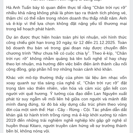
Hà Anh Tuấn bày tỏ quan điểm thực tế rằng “Chân trời rực rỡ”
nhiều khả năng không phải là phim tạo ra thành tích phòng vé,
thậm chí có thể nằm trong nhóm doanh thu thấp nhất năm. Anh
và ê-kíp vì thế lựa chọn không đặt nặng yếu tố thương mại
trong kế hoạch phát hành.
Dự án được thực hiện hoàn toàn phi lợi nhuận, với hình thức
công chiếu giới hạn trong 10 ngày, từ 12 đến 21.12.2025. Toàn
bộ doanh thu bán vé trong giai đoạn này được chuyển đến
chương trình “Như chưa hề có cuộc chia ly”. Theo ê-kíp, “Chân
trời rực rỡ” không nhằm quảng bá tên tuổi nghệ sĩ hay chạy
theo lợi nhuận, mà hướng đến việc biến điện ảnh thành cầu nối
cộng đồng, góp phần hỗ trợ những hoàn cảnh khó khăn.
Khác với mô-típ thường thấy của phim tài liệu âm nhạc vốn
xoay quanh sự tỏa sáng của nghệ sĩ, “Chân trời rực rỡ” đặt
trọng tâm vào thiên nhiên, văn hóa và cảm xúc gắn kết con
người với quê hương. Ý tưởng của đạo diễn Lan Nguyên xuất
phát từ suy ngẫm về mối liên hệ giữa con người và mảnh đất
mình đang đứng, từ đó bà xây dựng cấu trúc phim theo vòng
đời của một sinh thể: Hạt - Cây - Rừng - Cội. Tác phẩm dẫn dắt
khán giả từ hành trình trồng rừng mà ê-kíp khởi xướng từ năm
2019 đến những trải nghiệm nghề nghiệp khi gặp gỡ nghệ sĩ
huyền thoại Kitaro, người truyền cảm hứng về sự trưởng thành
bền bỉ, không nóng vội.