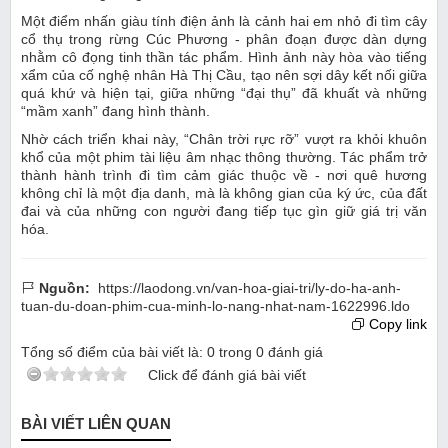
Một điểm nhấn giàu tính điện ảnh là cảnh hai em nhỏ đi tìm cây
cổ thụ trong rừng Cúc Phương - phân đoạn được dàn dựng
nhằm cô đọng tinh thần tác phẩm. Hình ảnh này hòa vào tiếng
xẩm của cố nghệ nhân Hà Thị Cầu, tạo nên sợi dây kết nối giữa
quá khứ và hiện tại, giữa những “đại thụ” đã khuất và những
“mầm xanh” đang hình thành.
Nhờ cách triển khai này, “Chân trời rực rỡ” vượt ra khỏi khuôn
khổ của một phim tài liệu âm nhạc thông thường. Tác phẩm trở
thành hành trình đi tìm cảm giác thuộc về - nơi quê hương
không chỉ là một địa danh, mà là không gian của ký ức, của đất
đai và của những con người đang tiếp tục gìn giữ giá trị văn
hóa.
Nguồn:
https://laodong.vn/van-hoa-giai-tri/ly-do-ha-anh-
tuan-du-doan-phim-cua-minh-lo-nang-nhat-nam-1622996.ldo
Copy link
Tổng số điểm của bài viết là:
0
trong
0
đánh giá
Click để đánh giá bài viết
BÀI VIẾT LIÊN QUAN