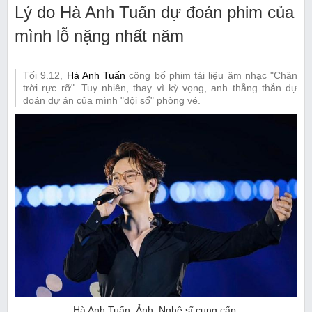
Lý do Hà Anh Tuấn dự đoán phim của
mình lỗ nặng nhất năm
Tối 9.12,
Hà Anh Tuấn
công bố phim tài liệu âm nhạc "Chân
trời rực rỡ". Tuy nhiên, thay vì kỳ vọng, anh thẳng thắn dự
đoán dự án của mình "đội sổ" phòng vé.
Hà Anh Tuấn. Ảnh: Nghệ sĩ cung cấp.