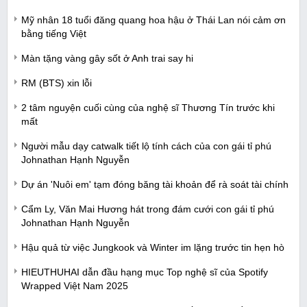
Mỹ nhân 18 tuổi đăng quang hoa hậu ở Thái Lan nói cảm ơn
bằng tiếng Việt
Màn tặng vàng gây sốt ở Anh trai say hi
RM (BTS) xin lỗi
2 tâm nguyện cuối cùng của nghệ sĩ Thương Tín trước khi
mất
Người mẫu dạy catwalk tiết lộ tính cách của con gái tỉ phú
Johnathan Hạnh Nguyễn
Dự án 'Nuôi em' tạm đóng băng tài khoản để rà soát tài chính
Cẩm Ly, Văn Mai Hương hát trong đám cưới con gái tỉ phú
Johnathan Hạnh Nguyễn
Hậu quả từ việc Jungkook và Winter im lặng trước tin hẹn hò
HIEUTHUHAI dẫn đầu hạng mục Top nghệ sĩ của Spotify
Wrapped Việt Nam 2025