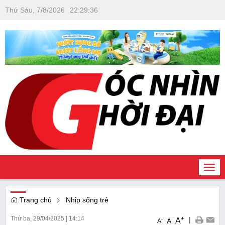
Thứ Sáu, 7/8/2026
22
:
29
:
37
Togg
navi
Trang chủ
Nhịp sống trẻ
Thứ ba, 29/04/2025
|
14:14
+
|
A
-
A
A