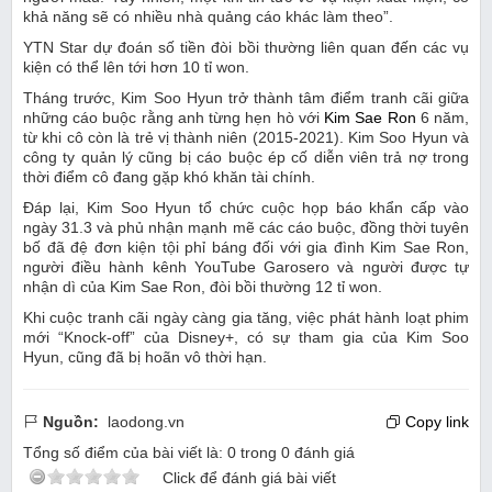
khả năng sẽ có nhiều nhà quảng cáo khác làm theo”.
YTN Star dự đoán số tiền đòi bồi thường liên quan đến các vụ
kiện có thể lên tới hơn 10 tỉ won.
Tháng trước, Kim Soo Hyun trở thành tâm điểm tranh cãi giữa
những cáo buộc rằng anh từng hẹn hò với
Kim Sae Ron
6 năm,
từ khi cô còn là trẻ vị thành niên (2015-2021). Kim Soo Hyun và
công ty quản lý cũng bị cáo buộc ép cố diễn viên trả nợ trong
thời điểm cô đang gặp khó khăn tài chính.
Đáp lại, Kim Soo Hyun tổ chức cuộc họp báo khẩn cấp vào
ngày 31.3 và phủ nhận mạnh mẽ các cáo buộc, đồng thời tuyên
bố đã đệ đơn kiện tội phỉ báng đối với gia đình Kim Sae Ron,
người điều hành kênh YouTube Garosero và người được tự
nhận dì của Kim Sae Ron, đòi bồi thường 12 tỉ won.
Khi cuộc tranh cãi ngày càng gia tăng, việc phát hành loạt phim
mới “Knock-off” của Disney+, có sự tham gia của Kim Soo
Hyun, cũng đã bị hoãn vô thời hạn.
Nguồn:
laodong.vn
Copy link
Tổng số điểm của bài viết là:
0
trong
0
đánh giá
Click để đánh giá bài viết