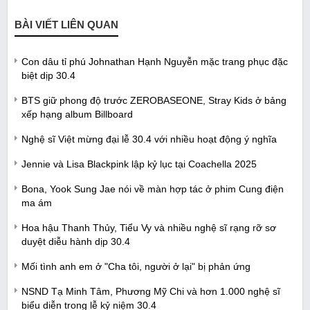
BÀI VIẾT LIÊN QUAN
Con dâu tỉ phú Johnathan Hạnh Nguyễn mặc trang phục đặc
biệt dịp 30.4
BTS giữ phong độ trước ZEROBASEONE, Stray Kids ở bảng
xếp hạng album Billboard
Nghệ sĩ Việt mừng đại lễ 30.4 với nhiều hoạt động ý nghĩa
Jennie và Lisa Blackpink lập kỷ lục tại Coachella 2025
Bona, Yook Sung Jae nói về màn hợp tác ở phim Cung điện
ma ám
Hoa hậu Thanh Thủy, Tiểu Vy và nhiều nghệ sĩ rạng rỡ sơ
duyệt diễu hành dịp 30.4
Mối tình anh em ở "Cha tôi, người ở lại" bị phản ứng
NSND Tạ Minh Tâm, Phương Mỹ Chi và hơn 1.000 nghệ sĩ
biểu diễn trong lễ kỷ niệm 30.4