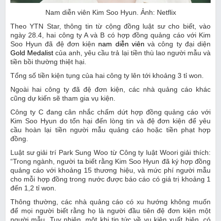
Nam diễn viên Kim Soo Hyun. Ảnh: Netflix
Theo YTN Star, thông tin từ cộng đồng luật sư cho biết, vào
ngày 28.4, hai công ty A và B có hợp đồng quảng cáo với Kim
Soo Hyun đã đệ đơn kiện
nam diễn viên
và công ty đại diện
Gold Medalist
của anh, yêu cầu trả lại tiền thù lao người mẫu và
tiền bồi thường thiệt hại.
Tổng số tiền kiện tụng của hai công ty lên tới khoảng 3 tỉ won.
Ngoài hai công ty đã đệ đơn kiện, các nhà quảng cáo khác
cũng dự kiến ​​sẽ tham gia vụ kiện.
Công ty C đang cân nhắc chấm dứt hợp đồng quảng cáo với
Kim Soo Hyun do tổn hại đến lòng tin và đệ đơn kiện để yêu
cầu hoàn lại tiền người mẫu quảng cáo hoặc tiền phạt hợp
đồng.
Luật sư giải trí Park Sung Woo từ Công ty luật Woori giải thích:
“Trong ngành, người ta biết rằng Kim Soo Hyun đã ký hợp đồng
quảng cáo với khoảng 15 thương hiệu, và mức phí người mẫu
cho mỗi hợp đồng trong nước được báo cáo có giá trị khoảng 1
đến 1,2 tỉ won.
Thông thường, các nhà quảng cáo có xu hướng không muốn
để mọi người biết rằng họ là người đầu tiên đệ đơn kiện một
người mẫu. Tuy nhiên, một khi tin tức về vụ kiện xuất hiện, có