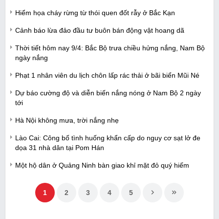
Hiểm họa cháy rừng từ thói quen đốt rẫy ở Bắc Kạn
Cảnh báo lừa đảo đầu tư buôn bán động vật hoang dã
Thời tiết hôm nay 9/4: Bắc Bộ trưa chiều hửng nắng, Nam Bộ
ngày nắng
Phạt 1 nhân viên du lịch chôn lấp rác thải ở bãi biển Mũi Né
Dự báo cường độ và diễn biến nắng nóng ở Nam Bộ 2 ngày
tới
Hà Nội không mưa, trời nắng nhẹ
Lào Cai: Công bố tình huống khẩn cấp do nguy cơ sạt lở đe
dọa 31 nhà dân tại Pom Hán
Một hộ dân ở Quảng Ninh bàn giao khỉ mặt đỏ quý hiếm
1
2
3
4
5