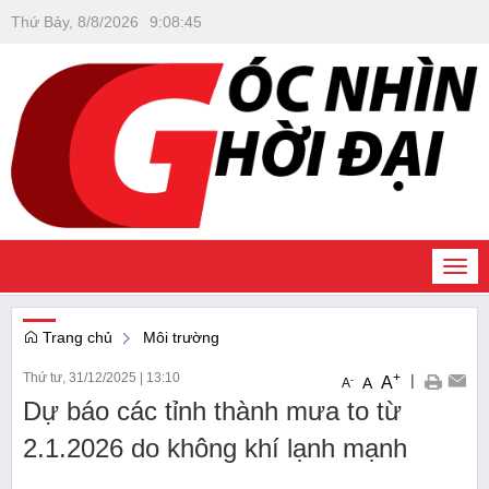
Thứ Bảy, 8/8/2026
9
:
08
:
45
Togg
navi
Trang chủ
Môi trường
Thứ tư, 31/12/2025
|
13:10
+
|
A
-
A
A
Dự báo các tỉnh thành mưa to từ
2.1.2026 do không khí lạnh mạnh