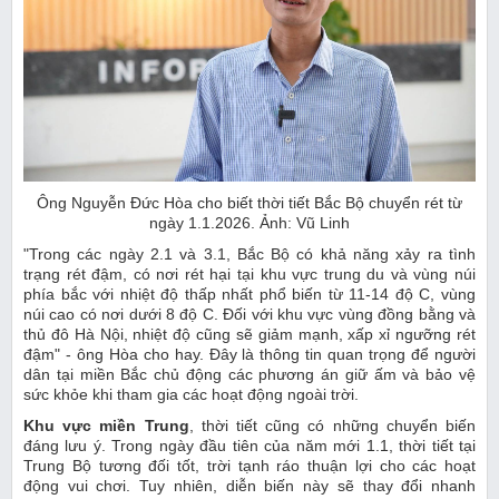
Ông Nguyễn Đức Hòa cho biết thời tiết Bắc Bộ chuyển rét từ
ngày 1.1.2026. Ảnh: Vũ Linh
"Trong các ngày 2.1 và 3.1, Bắc Bộ có khả năng xảy ra tình
trạng rét đậm, có nơi rét hại tại khu vực trung du và vùng núi
phía bắc với nhiệt độ thấp nhất phổ biến từ 11-14 độ C, vùng
núi cao có nơi dưới 8 độ C. Đối với khu vực vùng đồng bằng và
thủ đô Hà Nội, nhiệt độ cũng sẽ giảm mạnh, xấp xỉ ngưỡng rét
đậm" - ông Hòa cho hay. Đây là thông tin quan trọng để người
dân tại miền Bắc chủ động các phương án giữ ấm và bảo vệ
sức khỏe khi tham gia các hoạt động ngoài trời.
Khu vực miền Trung
, thời tiết cũng có những chuyển biến
đáng lưu ý. Trong ngày đầu tiên của năm mới 1.1, thời tiết tại
Trung Bộ tương đối tốt, trời tạnh ráo thuận lợi cho các hoạt
động vui chơi. Tuy nhiên, diễn biến này sẽ thay đổi nhanh