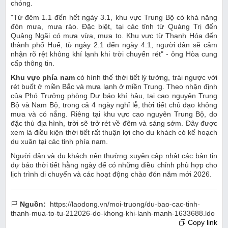
chóng.
"Từ đêm 1.1 đến hết ngày 3.1, khu vực Trung Bộ có khả năng
đón mưa, mưa rào. Đặc biệt, tại các tỉnh từ Quảng Trị đến
Quảng Ngãi có mưa vừa, mưa to. Khu vực từ Thanh Hóa đến
thành phố Huế, từ ngày 2.1 đến ngày 4.1, người dân sẽ cảm
nhận rõ rệt không khí lạnh khi trời chuyển rét" - ông Hòa cung
cấp thông tin.
Khu vực phía nam
có hình thế thời tiết lý tưởng, trái ngược với
rét buốt ở miền Bắc và mưa lạnh ở miền Trung. Theo nhận định
của Phó Trưởng phòng Dự báo khí hậu, tại cao nguyên Trung
Bộ và Nam Bộ, trong cả 4 ngày nghỉ lễ, thời tiết chủ đạo không
mưa và có nắng. Riêng tại khu vực cao nguyên Trung Bộ, do
đặc thù địa hình, trời sẽ trở rét về đêm và sáng sớm. Đây được
xem là điều kiện thời tiết rất thuận lợi cho du khách có kế hoạch
du xuân tại các tỉnh phía nam.
Người dân và du khách nên thường xuyên cập nhật các bản tin
dự báo thời tiết hằng ngày để có những điều chỉnh phù hợp cho
lịch trình di chuyển và các hoạt động chào đón năm mới 2026.
Nguồn:
https://laodong.vn/moi-truong/du-bao-cac-tinh-
thanh-mua-to-tu-212026-do-khong-khi-lanh-manh-1633688.ldo
Copy link