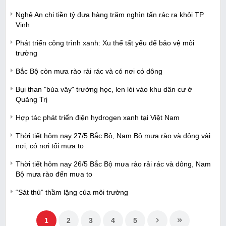
Nghệ An chi tiền tỷ đưa hàng trăm nghìn tấn rác ra khỏi TP
Vinh
Phát triển công trình xanh: Xu thế tất yếu để bảo vệ môi
trường
Bắc Bộ còn mưa rào rải rác và có nơi có dông
Bụi than "bủa vây" trường học, len lỏi vào khu dân cư ở
Quảng Trị
Hợp tác phát triển điện hydrogen xanh tại Việt Nam
Thời tiết hôm nay 27/5 Bắc Bộ, Nam Bộ mưa rào và dông vài
nơi, có nơi tối mưa to
Thời tiết hôm nay 26/5 Bắc Bộ mưa rào rải rác và dông, Nam
Bộ mưa rào đến mưa to
“Sát thủ” thầm lặng của môi trường
1
2
3
4
5