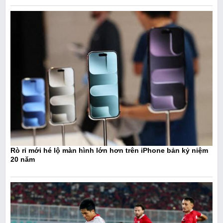
Rò rỉ mới hé lộ màn hình lớn hơn trên iPhone bản kỷ niệm
20 năm