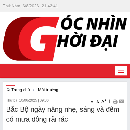
Thứ Năm, 6/8/2026
21
:
42
:
42
Togg
navi
Trang chủ
Môi trường
Thứ ba, 10/06/2025
|
09:06
+
|
A
-
A
A
Bắc Bộ ngày nắng nhẹ, sáng và đêm
có mưa dông rải rác