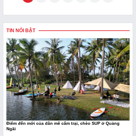
TIN NỔI BẬT
Điểm đến mới của dân mê cắm trại, chèo SUP ở Quảng
Ngãi