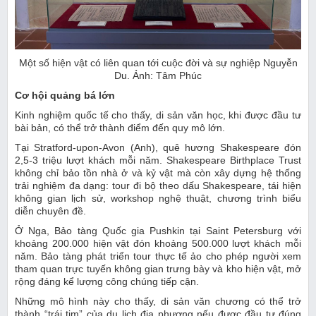
Một số hiện vật có liên quan tới cuộc đời và sự nghiệp Nguyễn
Du. Ảnh: Tâm Phúc
Cơ hội quảng bá lớn
Kinh nghiệm quốc tế cho thấy, di sản văn học, khi được đầu tư
bài bản, có thể trở thành điểm đến quy mô lớn.
Tại Stratford-upon-Avon (Anh), quê hương Shakespeare đón
2,5-3 triệu lượt khách mỗi năm. Shakespeare Birthplace Trust
không chỉ bảo tồn nhà ở và kỷ vật mà còn xây dựng hệ thống
trải nghiệm đa dạng: tour đi bộ theo dấu Shakespeare, tái hiện
không gian lịch sử, workshop nghệ thuật, chương trình biểu
diễn chuyên đề.
Ở Nga, Bảo tàng Quốc gia Pushkin tại Saint Petersburg với
khoảng 200.000 hiện vật đón khoảng 500.000 lượt khách mỗi
năm. Bảo tàng phát triển tour thực tế ảo cho phép người xem
tham quan trực tuyến không gian trưng bày và kho hiện vật, mở
rộng đáng kể lượng công chúng tiếp cận.
Những mô hình này cho thấy, di sản văn chương có thể trở
thành “trái tim” của du lịch địa phương nếu được đầu tư đúng