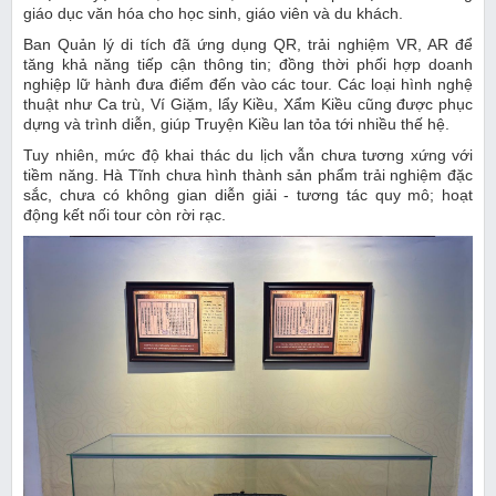
giáo dục văn hóa cho học sinh, giáo viên và du khách.
Ban Quản lý di tích đã ứng dụng QR, trải nghiệm VR, AR để
tăng khả năng tiếp cận thông tin; đồng thời phối hợp doanh
nghiệp lữ hành đưa điểm đến vào các tour. Các loại hình nghệ
thuật như Ca trù, Ví Giặm, lẩy Kiều, Xẩm Kiều cũng được phục
dựng và trình diễn, giúp Truyện Kiều lan tỏa tới nhiều thế hệ.
Tuy nhiên, mức độ khai thác du lịch vẫn chưa tương xứng với
tiềm năng. Hà Tĩnh chưa hình thành sản phẩm trải nghiệm đặc
sắc, chưa có không gian diễn giải - tương tác quy mô; hoạt
động kết nối tour còn rời rạc.