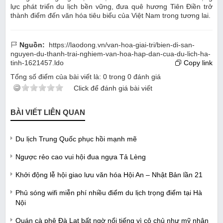
lực phát triển du lịch bền vững, đưa quê hương Tiên Điền trở
thành điểm đến văn hóa tiêu biểu của Việt Nam trong tương lai.
Nguồn:
https://laodong.vn/van-hoa-giai-tri/bien-di-san-
nguyen-du-thanh-trai-nghiem-van-hoa-hap-dan-cua-du-lich-ha-
tinh-1621457.ldo
Copy link
Tổng số điểm của bài viết là:
0
trong
0
đánh giá
Click để đánh giá bài viết
BÀI VIẾT LIÊN QUAN
Du lịch Trung Quốc phục hồi mạnh mẽ
Ngược rẻo cao vui hội đua ngựa Tả Lèng
Khởi động lễ hội giao lưu văn hóa Hội An – Nhật Bản lần 21
Phủ sóng wifi miễn phí nhiều điểm du lịch trọng điểm tại Hà
Nội
Quán cà phê Đà Lạt bất ngờ nổi tiếng vì cô chủ như mỹ nhân