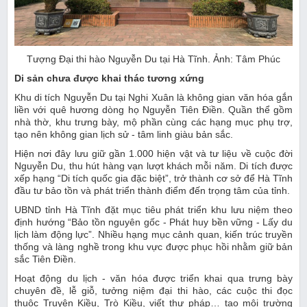
Tượng Đại thi hào Nguyễn Du tại Hà Tĩnh. Ảnh: Tâm Phúc
Di sản chưa được khai thác tương xứng
Khu di tích Nguyễn Du tại Nghi Xuân là không gian văn hóa gắn
liền với quê hương dòng họ Nguyễn Tiên Điền. Quần thể gồm
nhà thờ, khu trưng bày, mộ phần cùng các hạng mục phụ trợ,
tạo nên không gian lịch sử - tâm linh giàu bản sắc.
Hiện nơi đây lưu giữ gần 1.000 hiện vật và tư liệu về cuộc đời
Nguyễn Du, thu hút hàng vạn lượt khách mỗi năm. Di tích được
xếp hạng “Di tích quốc gia đặc biệt”, trở thành cơ sở để Hà Tĩnh
đầu tư bảo tồn và phát triển thành điểm đến trọng tâm của tỉnh.
UBND tỉnh Hà Tĩnh đặt mục tiêu phát triển khu lưu niệm theo
định hướng “Bảo tồn nguyên gốc - Phát huy bền vững - Lấy du
lịch làm động lực”. Nhiều hạng mục cảnh quan, kiến trúc truyền
thống và làng nghề trong khu vực được phục hồi nhằm giữ bản
sắc Tiên Điền.
Hoạt động du lịch - văn hóa được triển khai qua trưng bày
chuyên đề, lễ giỗ, tưởng niệm đại thi hào, các cuộc thi đọc
thuộc Truyện Kiều, Trò Kiều, viết thư pháp… tạo môi trường