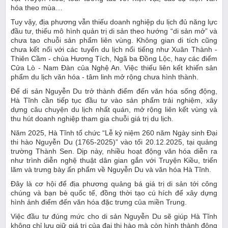
hóa theo mùa…
Tuy vậy, địa phương vẫn thiếu doanh nghiệp du lịch đủ năng lực
đầu tư, thiếu mô hình quản trị di sản theo hướng “di sản mở” và
chưa tạo chuỗi sản phẩm liên vùng. Không gian di tích cũng
chưa kết nối với các tuyến du lịch nổi tiếng như Xuân Thành -
Thiên Cầm - chùa Hương Tích, Ngã ba Đồng Lộc, hay các điểm
Cửa Lò - Nam Đàn của Nghệ An. Việc thiếu liên kết khiến sản
phẩm du lịch văn hóa - tâm linh mở rộng chưa hình thành.
Để di sản Nguyễn Du trở thành điểm đến văn hóa sống động,
Hà Tĩnh cần tiếp tục đầu tư vào sản phẩm trải nghiệm, xây
dựng câu chuyện du lịch nhất quán, mở rộng liên kết vùng và
thu hút doanh nghiệp tham gia chuỗi giá trị du lịch.
Năm 2025, Hà Tĩnh tổ chức “Lễ kỷ niệm 260 năm Ngày sinh Đại
thi hào Nguyễn Du (1765-2025)” vào tối 20.12.2025, tại quảng
trường Thành Sen. Dịp này, nhiều hoạt động văn hóa diễn ra
như trình diễn nghệ thuật dân gian gắn với Truyện Kiều, triển
lãm và trưng bày ấn phẩm về Nguyễn Du và văn hóa Hà Tĩnh.
Đây là cơ hội để địa phương quảng bá giá trị di sản tới công
chúng và bạn bè quốc tế, đồng thời tạo cú hích để xây dựng
hình ảnh điểm đến văn hóa đặc trưng của miền Trung.
Việc đầu tư đúng mức cho di sản Nguyễn Du sẽ giúp Hà Tĩnh
không chỉ lưu giữ giá trị của đại thi hào mà còn hình thành động