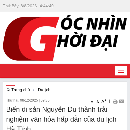
Thứ Bảy, 8/8/2026
4
:
44
:
41
Togg
navi
Trang chủ
Du lịch
Thứ hai, 08/12/2025
|
09:30
+
|
A
-
A
A
Biến di sản Nguyễn Du thành trải
nghiệm văn hóa hấp dẫn của du lịch
Hà Tĩnh