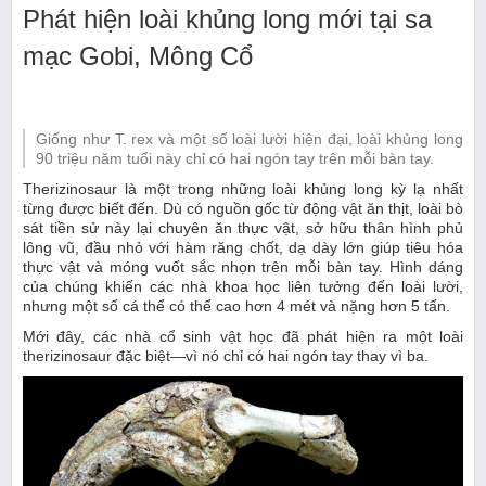
Phát hiện loài khủng long mới tại sa
mạc Gobi, Mông Cổ
Giống như T. rex và một số loài lười hiện đại, loài khủng long
90 triệu năm tuổi này chỉ có hai ngón tay trên mỗi bàn tay.
Therizinosaur là một trong những loài khủng long kỳ lạ nhất
từng được biết đến. Dù có nguồn gốc từ động vật ăn thịt, loài bò
sát tiền sử này lại chuyên ăn thực vật, sở hữu thân hình phủ
lông vũ, đầu nhỏ với hàm răng chốt, dạ dày lớn giúp tiêu hóa
thực vật và móng vuốt sắc nhọn trên mỗi bàn tay. Hình dáng
của chúng khiến các nhà khoa học liên tưởng đến loài lười,
nhưng một số cá thể có thể cao hơn 4 mét và nặng hơn 5 tấn.
Mới đây, các nhà cổ sinh vật học đã phát hiện ra một loài
therizinosaur đặc biệt—vì nó chỉ có hai ngón tay thay vì ba.