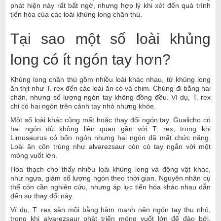
phát hiện này rất bất ngờ, nhưng hợp lý khi xét đến quá trình
tiến hóa của các loài khủng long chân thú.
Tại sao một số loài khủng
long có ít ngón tay hơn?
Khủng long chân thú gồm nhiều loài khác nhau, từ khủng long
ăn thịt như T. rex đến các loài ăn cỏ và chim. Chúng đi bằng hai
chân, nhưng số lượng ngón tay không đồng đều. Ví dụ, T. rex
chỉ có hai ngón trên cánh tay nhỏ nhưng khỏe.
Một số loài khác cũng mất hoặc thay đổi ngón tay. Gualicho có
hai ngón dù không liên quan gần với T. rex, trong khi
Limusaurus có bốn ngón nhưng hai ngón đã mất chức năng.
Loài ăn côn trùng như alvarezsaur còn có tay ngắn với một
móng vuốt lớn.
Hóa thạch cho thấy nhiều loài khủng long và động vật khác,
như ngựa, giảm số lượng ngón theo thời gian. Nguyên nhân cụ
thể còn cần nghiên cứu, nhưng áp lực tiến hóa khác nhau dẫn
đến sự thay đổi này.
Ví dụ, T. rex săn mồi bằng hàm mạnh nên ngón tay thu nhỏ,
trong khi alvarezsaur phát triển móng vuốt lớn để đào bới.