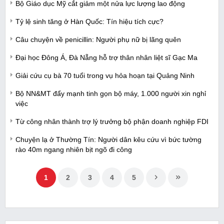
Bộ Giáo dục Mỹ cắt giảm một nửa lực lượng lao động
Tỷ lệ sinh tăng ở Hàn Quốc: Tín hiệu tích cực?
Câu chuyện về penicillin: Người phụ nữ bị lãng quên
Đại học Đông Á, Đà Nẵng hỗ trợ thân nhân liệt sĩ Gạc Ma
Giải cứu cụ bà 70 tuổi trong vụ hỏa hoạn tại Quảng Ninh
Bộ NN&MT đẩy mạnh tinh gọn bộ máy, 1.000 người xin nghỉ
việc
Từ công nhân thành trợ lý trưởng bộ phận doanh nghiệp FDI
Chuyện lạ ở Thường Tín: Người dân kêu cứu vì bức tường
rào 40m ngang nhiên bịt ngõ đi công
1
2
3
4
5