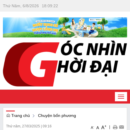
Thứ Năm, 6/8/2026
18
:
09
:
22
Togg
navi
Trang chủ
Chuyện bốn phương
Thứ năm, 27/03/2025
|
09:16
+
|
A
-
A
A