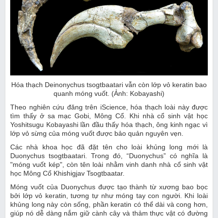
Hóa thạch Deinonychus tsogtbaatari vẫn còn lớp vỏ keratin bao
quanh móng vuốt. (Ảnh: Kobayashi)
Theo nghiên cứu đăng trên iScience, hóa thạch loài này được
tìm thấy ở sa mạc Gobi, Mông Cổ. Khi nhà cổ sinh vật học
Yoshitsugu Kobayashi lần đầu thấy hóa thạch, ông kinh ngạc vì
lớp vỏ sừng của móng vuốt được bảo quản nguyên vẹn.
Các nhà khoa học đã đặt tên cho loài khủng long mới là
Duonychus tsogtbaatari. Trong đó, “Duonychus” có nghĩa là
"móng vuốt kép", còn tên loài nhằm vinh danh nhà cổ sinh vật
học Mông Cổ Khishigjav Tsogtbaatar.
Móng vuốt của Duonychus được tạo thành từ xương bao bọc
bởi lớp vỏ keratin, tương tự như móng tay con người. Khi loài
khủng long này còn sống, phần keratin có thể dài và cong hơn,
giúp nó dễ dàng nắm giữ cành cây và thảm thực vật có đường