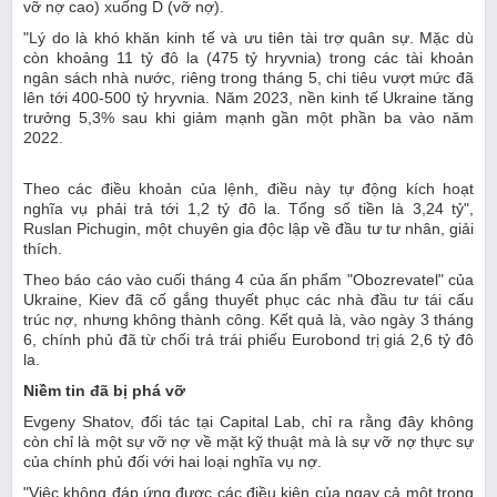
vỡ nợ cao) xuống D (vỡ nợ).
"Lý do là khó khăn kinh tế và ưu tiên tài trợ quân sự. Mặc dù
còn khoảng 11 tỷ đô la (475 tỷ hryvnia) trong các tài khoản
ngân sách nhà nước, riêng trong tháng 5, chi tiêu vượt mức đã
lên tới 400-500 tỷ hryvnia. Năm 2023, nền kinh tế Ukraine tăng
trưởng 5,3% sau khi giảm mạnh gần một phần ba vào năm
2022.
Theo các điều khoản của lệnh, điều này tự động kích hoạt
nghĩa vụ phải trả tới 1,2 tỷ đô la. Tổng số tiền là 3,24 tỷ",
Ruslan Pichugin, một chuyên gia độc lập về đầu tư tư nhân, giải
thích.
Theo báo cáo vào cuối tháng 4 của ấn phẩm "Obozrevatel" của
Ukraine, Kiev đã cố gắng thuyết phục các nhà đầu tư tái cấu
trúc nợ, nhưng không thành công. Kết quả là, vào ngày 3 tháng
6, chính phủ đã từ chối trả trái phiếu Eurobond trị giá 2,6 tỷ đô
la.
Niềm tin đã bị phá vỡ
Evgeny Shatov, đối tác tại Capital Lab, chỉ ra rằng đây không
còn chỉ là một sự vỡ nợ về mặt kỹ thuật mà là sự vỡ nợ thực sự
của chính phủ đối với hai loại nghĩa vụ nợ.
"Việc không đáp ứng được các điều kiện của ngay cả một trong