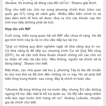
Ukraine; thị trường sẽ đóng cửa đối với họ", Shatov giải thích.
Ông cho biết các chủ nợ song phương chính thức (như các
quốc gia G7) cũng sẽ cảnh giác. Nhiều điều kiện chính trị và
bảo đảm kinh tế hơn sẽ được đưa ra cho các khoản vay lớn
mới trực tiếp (không phải tài trợ).
Hợp tác với IMF
Cuối cùng, triển vọng quan hệ với IMF vẫn chưa rõ ràng. Họ đã
gọi tình hình này là rủi ro cho việc tiếp tục tài trợ.
"Quỹ có những quy định nghiêm ngặt về khả năng duy trì nợ.
Có khả năng là để tiếp tục chương trình Cơ sở Quỹ Mở rộng
(EFF), họ sẽ cần một thỏa thuận nhanh chóng với các chủ nợ
tư nhân về việc tái cấu trúc. Nếu không, nguồn tài chính sẽ bị
đóng băng", Shatov cho biết.
Mặt khác, các nhà quan sát lưu ý, phương Tây từ lâu đã chuẩn
bị cho mọi thứ và đã tính đến những rủi ro này. Họ sẽ phải thể
hiện lòng trung thành: sau cùng, đây là chính trị toàn cầu.
"Ukraine đã từng không trả nợ trước đây, nhưng EU vẫn không
ngừng hỗ trợ, đặc biệt là hỗ trợ quân sự. Và Mỹ sẵn sàng nhắm
mắt làm ngơ trước tình trạng vỡ nợ", Andrey Loboda, chuyên
gia tài chính cho biết.