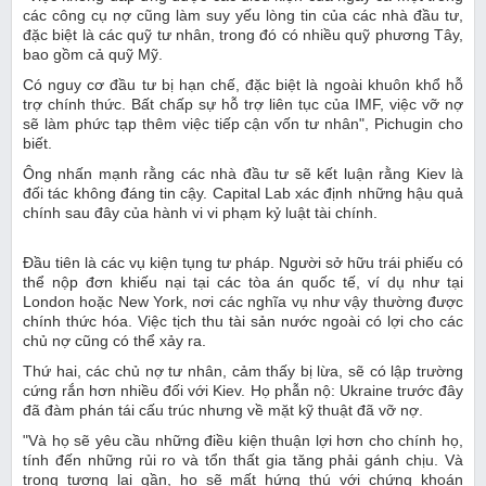
các công cụ nợ cũng làm suy yếu lòng tin của các nhà đầu tư,
đặc biệt là các quỹ tư nhân, trong đó có nhiều quỹ phương Tây,
bao gồm cả quỹ Mỹ.
Có nguy cơ đầu tư bị hạn chế, đặc biệt là ngoài khuôn khổ hỗ
trợ chính thức. Bất chấp sự hỗ trợ liên tục của IMF, việc vỡ nợ
sẽ làm phức tạp thêm việc tiếp cận vốn tư nhân", Pichugin cho
biết.
Ông nhấn mạnh rằng các nhà đầu tư sẽ kết luận rằng Kiev là
đối tác không đáng tin cậy. Capital Lab xác định những hậu quả
chính sau đây của hành vi vi phạm kỷ luật tài chính.
Đầu tiên là các vụ kiện tụng tư pháp. Người sở hữu trái phiếu có
thể nộp đơn khiếu nại tại các tòa án quốc tế, ví dụ như tại
London hoặc New York, nơi các nghĩa vụ như vậy thường được
chính thức hóa. Việc tịch thu tài sản nước ngoài có lợi cho các
chủ nợ cũng có thể xảy ra.
Thứ hai, các chủ nợ tư nhân, cảm thấy bị lừa, sẽ có lập trường
cứng rắn hơn nhiều đối với Kiev. Họ phẫn nộ: Ukraine trước đây
đã đàm phán tái cấu trúc nhưng về mặt kỹ thuật đã vỡ nợ.
"Và họ sẽ yêu cầu những điều kiện thuận lợi hơn cho chính họ,
tính đến những rủi ro và tổn thất gia tăng phải gánh chịu. Và
trong tương lai gần, họ sẽ mất hứng thú với chứng khoán