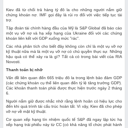
Kiev đã từ chối trả hàng tỷ đô la cho những người nắm giữ
chứng khoán nợ. IMF gọi đây là rủi ro đối với việc tiếp tục tài
trợ.
Tập đoàn tài chính hàng đầu của Mỹ là S&P Global đã báo cáo
một vụ vỡ nợ và hạ xếp hạng của Ukraine đối với các chứng
khoán liên kết với GDP xuống mức "rác".
Các nhà phân tích cho biết đây không còn chỉ là một vụ vỡ nợ
kỹ thuật nữa mà là một vụ vỡ nợ có chủ quyền thực sự. Những
hậu quả có thể xảy ra là gì? Tất cả có trong bài viết của RIA
Novosti.
Thanh toán bị nhỡ
Vấn đề liên quan đến 665 triệu đô la trong lệnh bảo đảm GDP
(các chứng khoán cụ thể liên quan đến tỷ lệ tăng trưởng GDP).
Các khoản thanh toán phải được thực hiện trước ngày 2 tháng
6.
Người nắm giữ được nhắc nhở rằng lệnh hoãn có hiệu lực cho
đến khi quá trình tái cấu trúc hoàn tất. Vì vậy, Kiev đã cho phép
vỡ nợ về mặt kỹ thuật.
Cơ quan xếp hạng tín nhiệm quốc tế S&P đã ngay lập tức hạ
xếp hạng trái phiếu này từ CC (có khả năng tổ chức phát hành