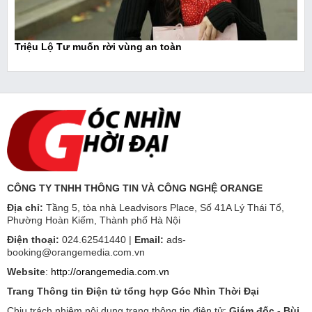
Triệu Lộ Tư muốn rời vùng an toàn
CÔNG TY TNHH THÔNG TIN VÀ CÔNG NGHỆ ORANGE
Địa chỉ:
Tầng 5, tòa nhà Leadvisors Place, Số 41A Lý Thái Tổ,
Phường Hoàn Kiếm, Thành phố Hà Nội
Điện thoại:
024.62541440 |
Email:
ads-
booking@orangemedia.com.vn
Website
:
http://orangemedia.com.vn
Trang Thông tin Điện tử tổng hợp Góc Nhìn Thời Đại
Chịu trách nhiệm nội dung trang thông tin điện tử:
Giám đốc - Bùi